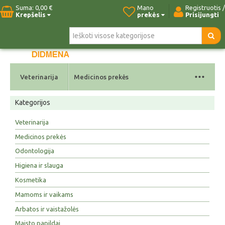
Suma:
0,00 €
Mano
Registruotis /
Krepšelis
prekės
Prisijungti
Pradžia
Naujos prekės
Paieška
Kontaktai
...
Veterinarija
Medicinos prekės
Kategorijos
Veterinarija
Medicinos prekės
Odontologija
Higiena ir slauga
Kosmetika
Mamoms ir vaikams
Arbatos ir vaistažolės
Maisto papildai