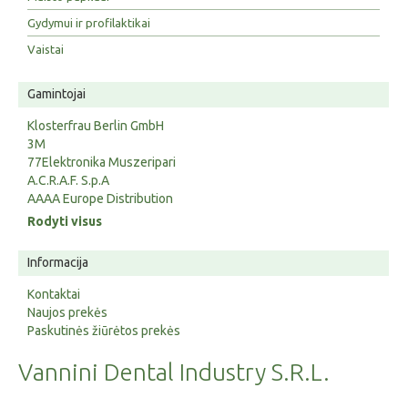
Gydymui ir profilaktikai
Vaistai
Gamintojai
Klosterfrau Berlin GmbH
3M
77Elektronika Muszeripari
A.C.R.A.F. S.p.A
AAAA Europe Distribution
Rodyti visus
Informacija
Kontaktai
Naujos prekės
Paskutinės žiūrėtos prekės
Vannini Dental Industry S.R.L.