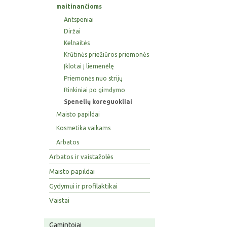
maitinančioms
Antspeniai
Diržai
Kelnaitės
Krūtinės priežiūros priemonės
Įklotai į liemenėlę
Priemonės nuo strijų
Rinkiniai po gimdymo
Spenelių koreguokliai
Maisto papildai
Kosmetika vaikams
Arbatos
Arbatos ir vaistažolės
Maisto papildai
Gydymui ir profilaktikai
Vaistai
Gamintojai