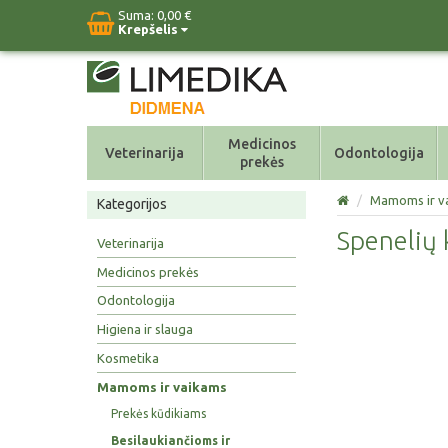
Suma:
0,00 €
Krepšelis
Medicinos
Veterinarija
Odontologija
prekės
/
Mamoms ir v
Kategorijos
Spenelių 
Veterinarija
Medicinos prekės
Odontologija
Higiena ir slauga
Kosmetika
Mamoms ir vaikams
Prekės kūdikiams
Besilaukiančioms ir