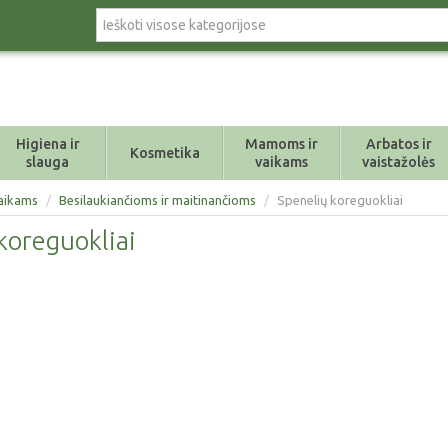
Higiena ir
Mamoms ir
Arbatos ir
Kosmetika
slauga
vaikams
vaistažolės
aikams
/
Besilaukiančioms ir maitinančioms
/
Spenelių koreguokliai
koreguokliai