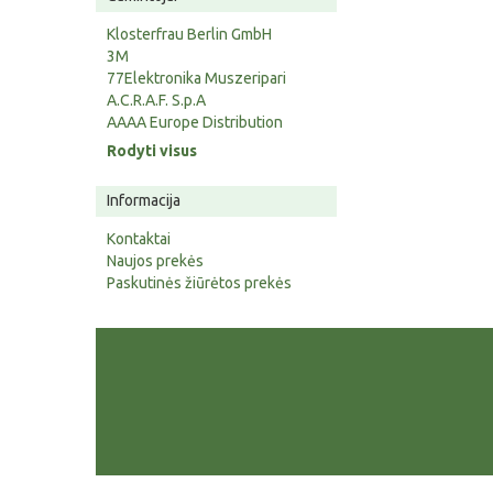
Klosterfrau Berlin GmbH
3M
77Elektronika Muszeripari
A.C.R.A.F. S.p.A
AAAA Europe Distribution
Rodyti visus
Informacija
Kontaktai
Naujos prekės
Paskutinės žiūrėtos prekės