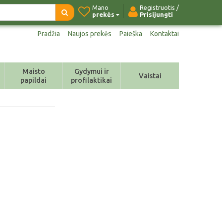
Mano
Registruotis /
prekės
Prisijungti
Pradžia
Naujos prekės
Paieška
Kontaktai
Maisto
Gydymui ir
Vaistai
papildai
profilaktikai