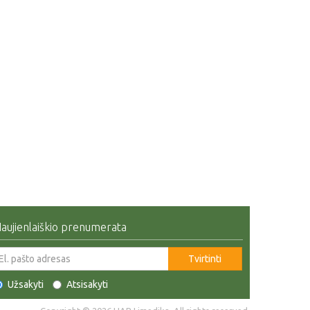
aujienlaiškio prenumerata
Tvirtinti
Užsakyti
Atsisakyti