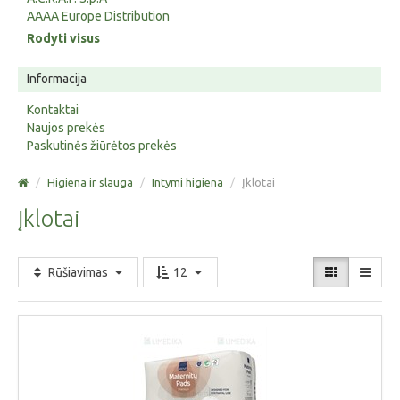
AAAA Europe Distribution
Rodyti visus
Informacija
Kontaktai
Naujos prekės
Paskutinės žiūrėtos prekės
/
Higiena ir slauga
/
Intymi higiena
/
Įklotai
Įklotai
Rūšiavimas
12