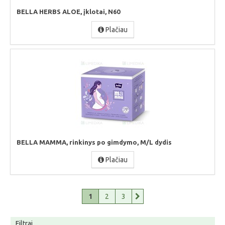
BELLA HERBS ALOE, įklotai, N60
Plačiau
BELLA MAMMA, rinkinys po gimdymo, M/L dydis
Plačiau
1
2
3
Filtrai