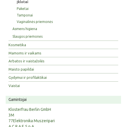
Įklotai
Paketai
Tamponai
Vaginalinės priemonės
Asmens higiena
Slaugos priemonės
Kosmetika
Mamoms ir vaikams
Arbatos ir vaistažolės
Maisto papildai
Gydymui ir profilaktikai
Vaistai
Gamintojai
Klosterfrau Berlin GmbH
3M
77Elektronika Muszeripari
A.C.R.A.F. S.p.A