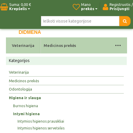
Suma:
0,00 €
Mano
Registruotis /
Krepšelis
prekės
Prisijungti
Pradžia
Naujos prekės
Paieška
Kontaktai
...
Veterinarija
Medicinos prekės
Kategorijos
Veterinarija
Medicinos prekės
Odontologija
Higiena ir slauga
Burnos higiena
Intymi higiena
Intymios higienos prausikliai
Intymios higienos servetėlės