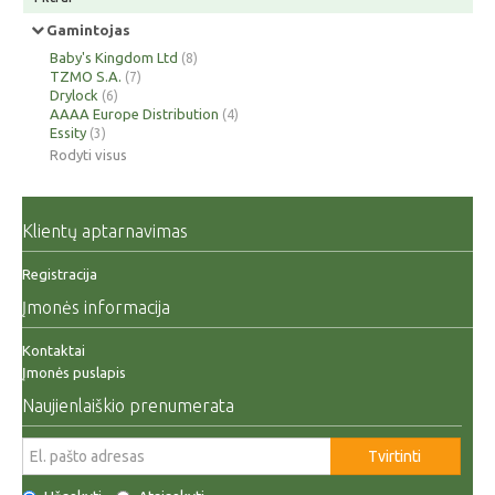
Gamintojas
Baby's Kingdom Ltd
(8)
TZMO S.A.
(7)
Drylock
(6)
AAAA Europe Distribution
(4)
Essity
(3)
Rodyti visus
Klientų aptarnavimas
Registracija
Įmonės informacija
Kontaktai
Įmonės puslapis
Naujienlaiškio prenumerata
Tvirtinti