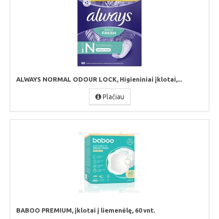
ALWAYS NORMAL ODOUR LOCK, Higieniniai įklotai,...
Plačiau
BABOO PREMIUM, įklotai į liemenėlę, 60 vnt.