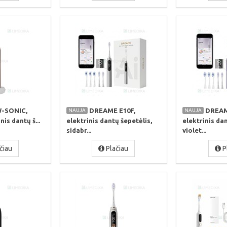
-SONIC,
DREAME E10F,
DREAM
NAUJA
NAUJA
nis dantų š...
elektrinis dantų šepetėlis,
elektrinis dan
sidabr...
violet...
čiau
Plačiau
P