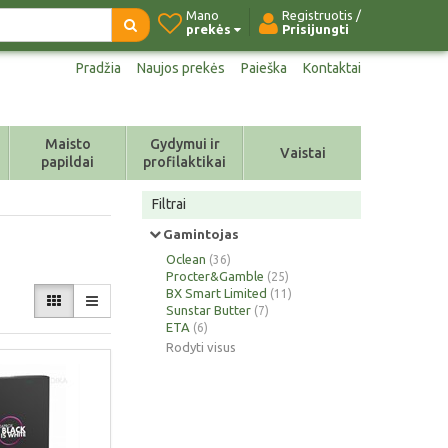
Mano
Registruotis /
prekės
Prisijungti
Pradžia
Naujos prekės
Paieška
Kontaktai
Maisto
Gydymui ir
Vaistai
papildai
profilaktikai
Filtrai
Gamintojas
Oclean
(36)
Procter&Gamble
(25)
BX Smart Limited
(11)
Sunstar Butter
(7)
ETA
(6)
Rodyti visus