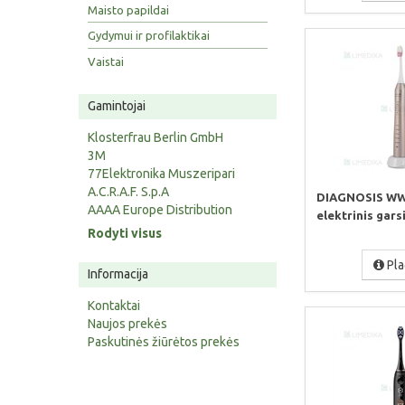
Maisto papildai
Gydymui ir profilaktikai
Vaistai
Gamintojai
Klosterfrau Berlin GmbH
3M
77Elektronika Muszeripari
A.C.R.A.F. S.p.A
DIAGNOSIS WW
AAAA Europe Distribution
elektrinis garsi
Rodyti visus
Pla
Informacija
Kontaktai
Naujos prekės
Paskutinės žiūrėtos prekės