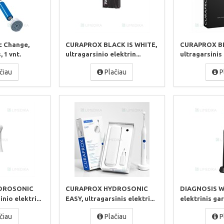
c Change,
CURAPROX BLACK IS WHITE,
CURAPROX BL
 1 vnt.
ultragarsinio elektrin...
ultragarsinis 
čiau
Plačiau
P
DROSONIC
CURAPROX HYDROSONIC
DIAGNOSIS 
nio elektri...
EASY, ultragarsinis elektri...
elektrinis gar
čiau
Plačiau
P