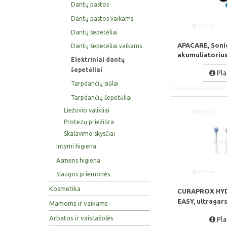
Dantų pastos
Dantų pastos vaikams
Dantų šepetėliai
APACARE, Soni
Dantų šepetėliai vaikams
akumuliatorius,
Elektriniai dantų
šepetėliai
Pla
Tarpdančių siūlai
Tarpdančių šepetėliai
Liežuvio valikliai
Protezų priežiūra
Skalavimo skysčiai
Intymi higiena
Asmens higiena
Slaugos priemonės
Kosmetika
CURAPROX HY
EASY, ultragarsi
Mamoms ir vaikams
Arbatos ir vaistažolės
Pla