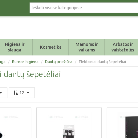
Higiena ir
Mamoms ir
Arbatos ir
Kosmetika
slauga
vaikams
vaistažolės
auga
/
Burnos higiena
/
Dantų priežiūra
/
Elektriniai dantų šepetėliai
i dantų šepetėliai
12