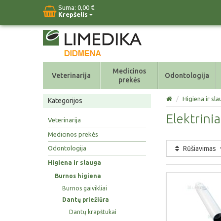
Suma:
0,00 €
Krepšelis
Medicinos
Veterinarija
Odontologija
prekės
/
Higiena ir sl
Kategorijos
Elektrinia
Veterinarija
Medicinos prekės
Rūšiavimas
Odontologija
Higiena ir slauga
Burnos higiena
Burnos gaivikliai
Dantų priežiūra
Dantų krapštukai