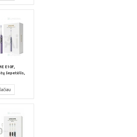
E E10F,
tų šepetėlis,
lačiau