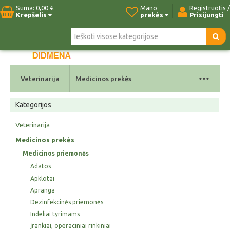
Suma:
0,00 €
Mano
Registruotis /
Krepšelis
prekės
Prisijungti
Pradžia
Naujos prekės
Paieška
Kontaktai
...
Veterinarija
Medicinos prekės
Kategorijos
Veterinarija
Medicinos prekės
Medicinos priemonės
Adatos
Apklotai
Apranga
Dezinfekcinės priemonės
Indeliai tyrimams
Įrankiai, operaciniai rinkiniai