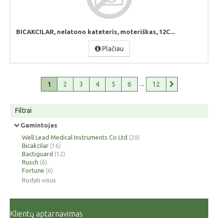
BICAKCILAR, nelatono kateteris, moteriškas, 12C...
Plačiau
...
1
2
3
4
5
6
12
Filtrai
Gamintojas
Well Lead Medical Instruments Co Ltd
(20)
Bicakcilar
(16)
Bactiguard
(12)
Rusch
(6)
Fortune
(6)
Rodyti visus
Klientų aptarnavimas