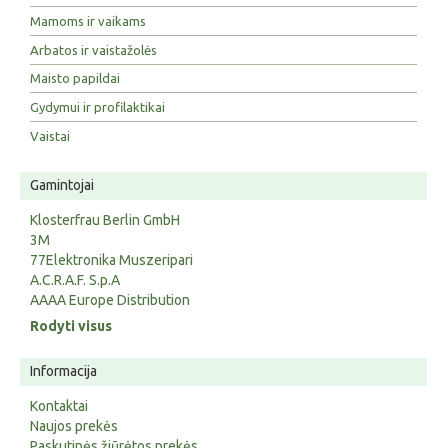
Mamoms ir vaikams
Arbatos ir vaistažolės
Maisto papildai
Gydymui ir profilaktikai
Vaistai
Gamintojai
Klosterfrau Berlin GmbH
3M
77Elektronika Muszeripari
A.C.R.A.F. S.p.A
AAAA Europe Distribution
Rodyti visus
Informacija
Kontaktai
Naujos prekės
Paskutinės žiūrėtos prekės