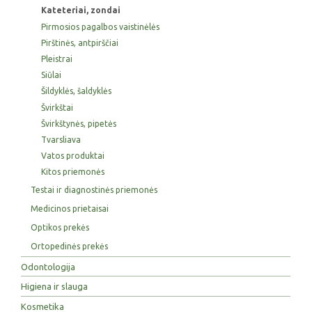
Kateteriai, zondai
Pirmosios pagalbos vaistinėlės
Pirštinės, antpirščiai
Pleistrai
Siūlai
Šildyklės, šaldyklės
Švirkštai
Švirkštynės, pipetės
Tvarsliava
Vatos produktai
Kitos priemonės
Testai ir diagnostinės priemonės
Medicinos prietaisai
Optikos prekės
Ortopedinės prekės
Odontologija
Higiena ir slauga
Kosmetika