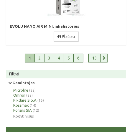
EVOLU NANO AIR MINI, inhaliatorius
Plačiau
...
1
2
3
4
5
6
13
Filtrai
Gamintojas
Microlife
(22)
Omron
(22)
Pikdare S.p.A
(15)
Rossmax
(14)
Forans SIA
(12)
Rodyti visus