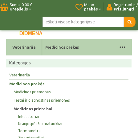
Suma:
0,00 €
Mano
Registruotis /
Krepšelis
prekės
Prisijungti
Pradžia
Naujos prekės
Paieška
Kontaktai
...
Veterinarija
Medicinos prekės
Kategorijos
Veterinarija
Medicinos prekės
Medicinos priemonės
Testai ir diagnostinės priemonės
Medicinos prietaisai
Inhaliatoriai
Kraujospūdžio matuokliai
Termometrai
Žingsniamačiai