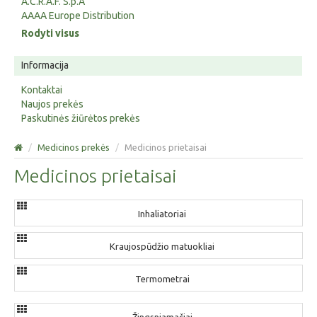
A.C.R.A.F. S.p.A
AAAA Europe Distribution
Rodyti visus
Informacija
Kontaktai
Naujos prekės
Paskutinės žiūrėtos prekės
/
Medicinos prekės
/
Medicinos prietaisai
Medicinos prietaisai
Inhaliatoriai
Kraujospūdžio matuokliai
Termometrai