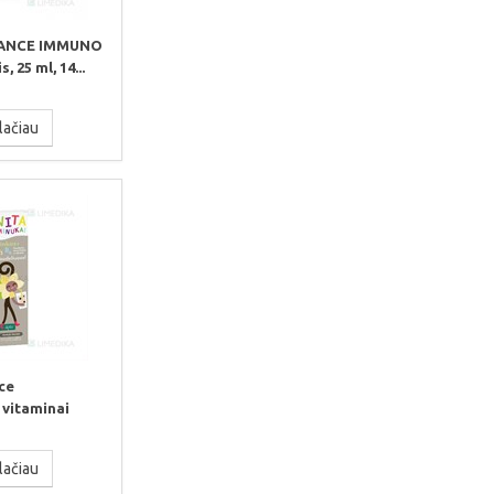
ANCE IMMUNO
, 25 ml, 14...
lačiau
ce
vitaminai
lačiau