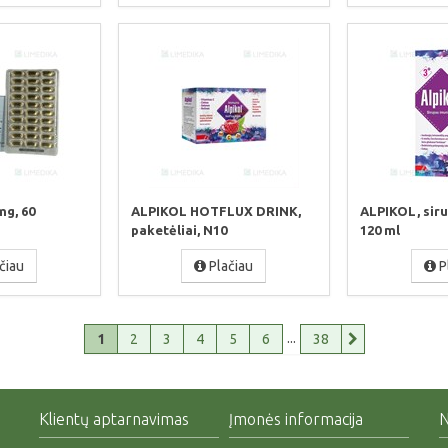
g, 60
ALPIKOL HOTFLUX DRINK,
ALPIKOL, siru
paketėliai, N10
120 ml
čiau
Plačiau
P
...
1
2
3
4
5
6
38
Klientų aptarnavimas
Įmonės informacija
N