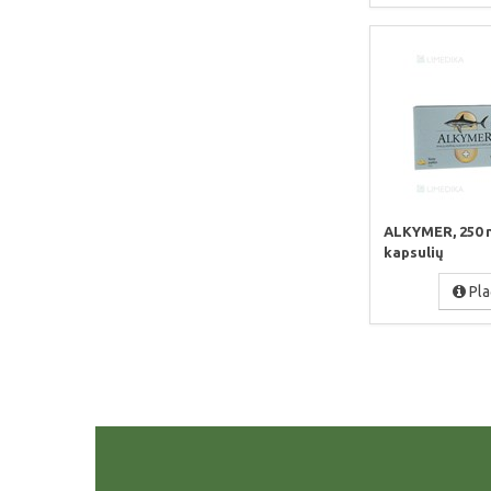
ALKYMER, 250 m
kapsulių
Pla