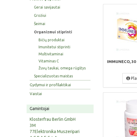
Gerai savijautai
Grožiui
Šeimai
Organizmui stiprinti
Bičių produktai
Imunitetui stiprinti
Multivitaminai
Vitaminas C
IMMUNECO, 30 
Žuvų taukai, omega rūgštys
Specializuotas maistas
Pla
Gydymui ir profilaktikai
Vaistai
Gamintojai
Klosterfrau Berlin GmbH
3M
77Elektronika Muszeripari