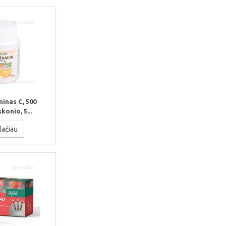
inas C, 500
konio, 5...
lačiau