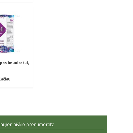
pas imunitetui,
lačiau
aujienlaiškio prenumerata