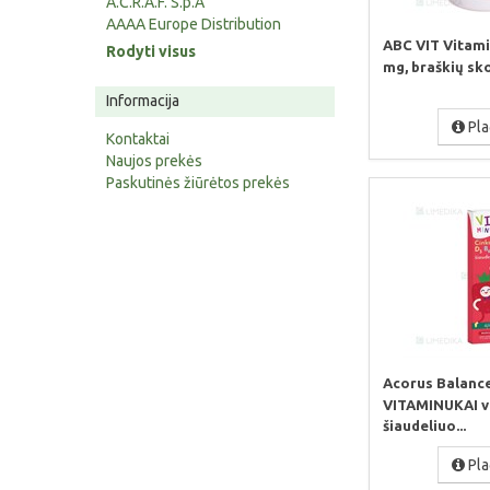
A.C.R.A.F. S.p.A
AAAA Europe Distribution
ABC VIT Vitami
Rodyti visus
mg, braškių skon
Informacija
Pla
Kontaktai
Naujos prekės
Paskutinės žiūrėtos prekės
Acorus Balanc
VITAMINUKAI v
šiaudeliuo...
Pla