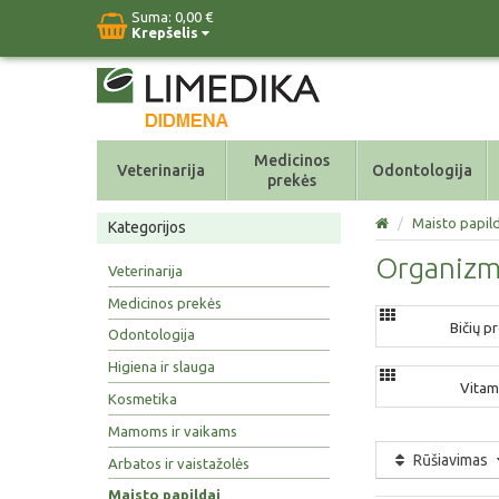
Suma:
0,00 €
Krepšelis
Medicinos
Veterinarija
Odontologija
prekės
/
Maisto papild
Kategorijos
Organizmu
Veterinarija
Medicinos prekės
Bičių p
Odontologija
Higiena ir slauga
Vitam
Kosmetika
Mamoms ir vaikams
Rūšiavimas
Arbatos ir vaistažolės
Maisto papildai