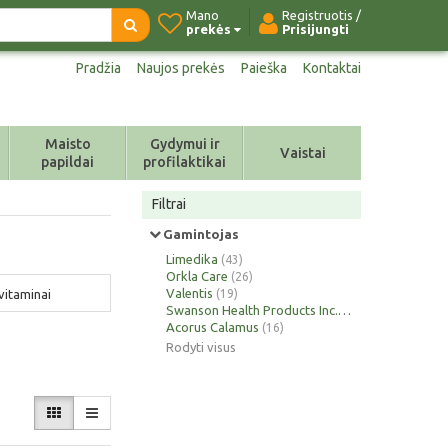
Mano
Registruotis /
prekės
Prisijungti
Pradžia
Naujos prekės
Paieška
Kontaktai
Maisto
Gydymui ir
Vaistai
papildai
profilaktikai
Filtrai
Gamintojas
Limedika
(43)
Orkla Care
(26)
Valentis
vitaminai
(19)
Swanson Health Products Inc.
(18)
Acorus Calamus
(16)
Rodyti visus