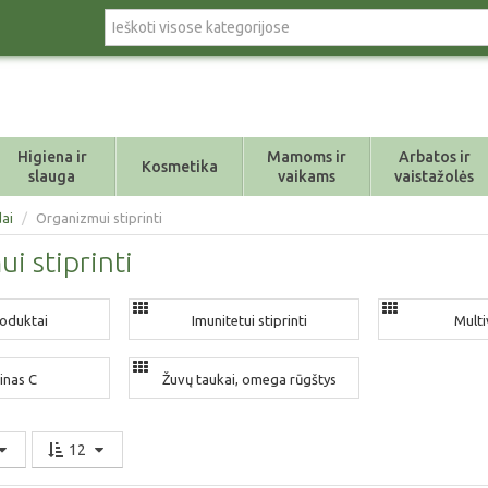
Higiena ir
Mamoms ir
Arbatos ir
Kosmetika
slauga
vaikams
vaistažolės
ai
/
Organizmui stiprinti
i stiprinti
roduktai
Imunitetui stiprinti
Multi
inas C
Žuvų taukai, omega rūgštys
12