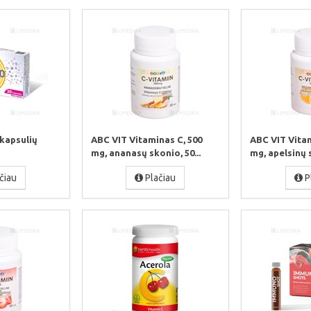
kapsulių
ABC VIT Vitaminas C, 500
ABC VIT Vitam
mg, ananasų skonio, 50...
mg, apelsinų s
čiau
Plačiau
P