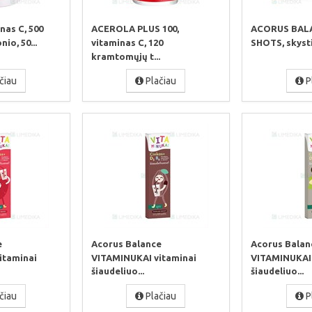
nas C, 500
ACEROLA PLUS 100,
ACORUS BAL
io, 50...
vitaminas C, 120
SHOTS, skystis
kramtomųjų t...
čiau
Plačiau
P
e
Acorus Balance
Acorus Balan
itaminai
VITAMINUKAI vitaminai
VITAMINUKAI 
šiaudeliuo...
šiaudeliuo...
čiau
Plačiau
P