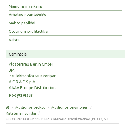
Mamoms ir vaikams
Arbatos ir vaistažolės
Maisto papildai
Gydymui ir profilaktikai
Vaistai
Gamintojai
Klosterfrau Berlin GmbH
3M
77Elektronika Muszeripari
A.C.R.A.F. S.p.A
AAAA Europe Distribution
Rodyti visus
/
Medicinos prekės
/
Medicinos priemonės
/
Kateteriai, zondai
/
FLEXGRIP FOLEY 11-18FR, Kateterio stabilizavimo įtaisas, N1