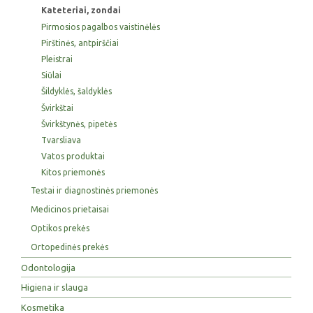
Kateteriai, zondai
Pirmosios pagalbos vaistinėlės
Pirštinės, antpirščiai
Pleistrai
Siūlai
Šildyklės, šaldyklės
Švirkštai
Švirkštynės, pipetės
Tvarsliava
Vatos produktai
Kitos priemonės
Testai ir diagnostinės priemonės
Medicinos prietaisai
Optikos prekės
Ortopedinės prekės
Odontologija
Higiena ir slauga
Kosmetika