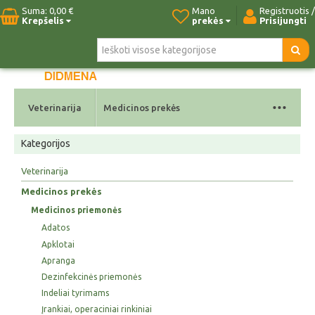
Suma:
0,00 €
Mano
Registruotis /
Krepšelis
prekės
Prisijungti
Pradžia
Naujos prekės
Paieška
Kontaktai
...
Veterinarija
Medicinos prekės
Kategorijos
Veterinarija
Medicinos prekės
Medicinos priemonės
Adatos
Apklotai
Apranga
Dezinfekcinės priemonės
Indeliai tyrimams
Įrankiai, operaciniai rinkiniai