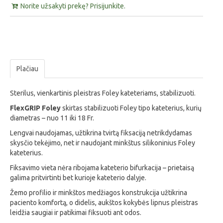
Norite užsakyti prekę? Prisijunkite.
Plačiau
Sterilus, vienkartinis pleistras Foley kateteriams, stabilizuoti.
FlexGRIP Foley
skirtas stabilizuoti Foley tipo kateterius, kurių
diametras – nuo 11 iki 18 Fr.
Lengvai naudojamas, užtikrina tvirtą fiksaciją netrikdydamas
skysčio tekėjimo, net ir naudojant minkštus silikoninius Foley
kateterius.
Fiksavimo vieta nėra ribojama kateterio bifurkacija – prietaisą
galima pritvirtinti bet kurioje kateterio dalyje.
Žemo profilio ir minkštos medžiagos konstrukcija užtikrina
paciento komfortą, o didelis, aukštos kokybės lipnus pleistras
leidžia saugiai ir patikimai fiksuoti ant odos.