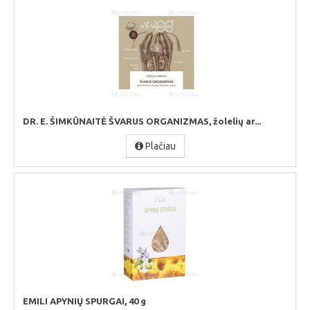
DR. E. ŠIMKŪNAITĖ ŠVARUS ORGANIZMAS, žolelių ar...
Plačiau
EMILI APYNIŲ SPURGAI, 40 g