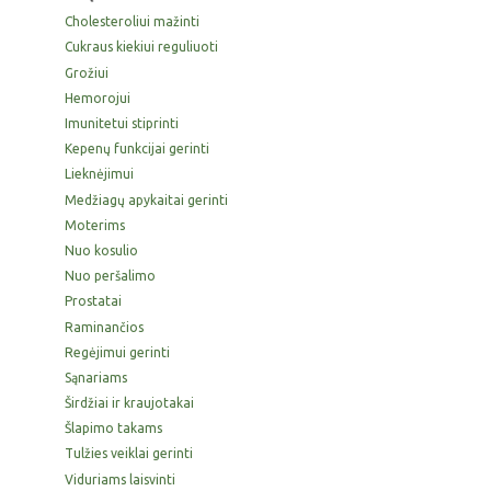
Cholesteroliui mažinti
Cukraus kiekiui reguliuoti
Grožiui
Hemorojui
Imunitetui stiprinti
Kepenų funkcijai gerinti
Lieknėjimui
Medžiagų apykaitai gerinti
Moterims
Nuo kosulio
Nuo peršalimo
Prostatai
Raminančios
Regėjimui gerinti
Sąnariams
Širdžiai ir kraujotakai
Šlapimo takams
Tulžies veiklai gerinti
Viduriams laisvinti