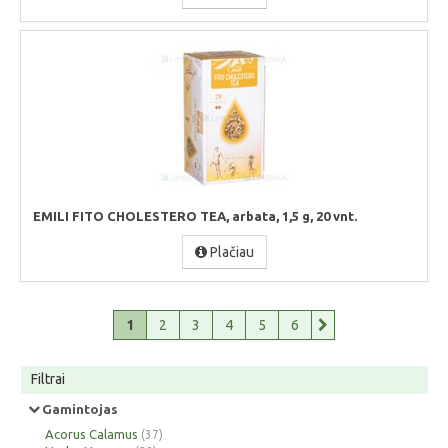
EMILI FITO CHOLESTERO TEA, arbata, 1,5 g, 20 vnt.
Plačiau
1
2
3
4
5
6
Filtrai
Gamintojas
Acorus Calamus
(37)