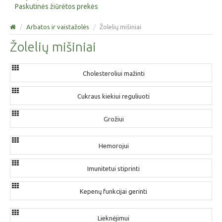
Paskutinės žiūrėtos prekės
/
Arbatos ir vaistažolės
/
Žolelių mišiniai
Žolelių mišiniai
Cholesteroliui mažinti
Cukraus kiekiui reguliuoti
Grožiui
Hemorojui
Imunitetui stiprinti
Kepenų funkcijai gerinti
Lieknėjimui