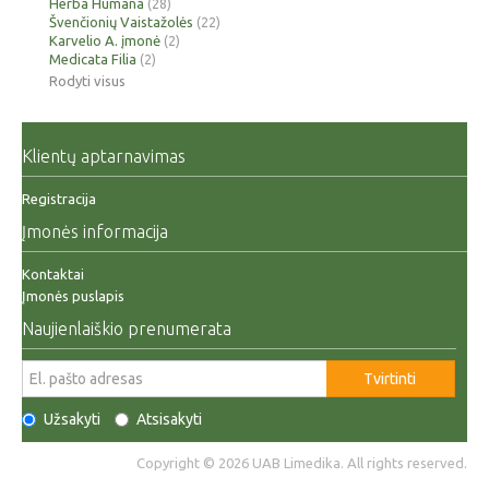
Herba Humana
(28)
Švenčionių Vaistažolės
(22)
Karvelio A. įmonė
(2)
Medicata Filia
(2)
Rodyti visus
Klientų aptarnavimas
Registracija
Įmonės informacija
Kontaktai
Įmonės puslapis
Naujienlaiškio prenumerata
Tvirtinti
Užsakyti
Atsisakyti
Copyright © 2026 UAB Limedika. All rights reserved.