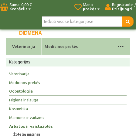
Suma:
0,00 €
Mano
Registruotis /
Krepšelis
prekės
Prisijungti
Pradžia
Naujos prekės
Paieška
Kontaktai
...
Veterinarija
Medicinos prekės
Kategorijos
Veterinarija
Medicinos prekės
Odontologija
Higiena ir slauga
Kosmetika
Mamoms ir vaikams
Arbatos ir vaistažolės
Žolelių mišiniai