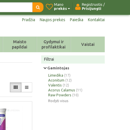
Mano
Registruotis /
prekės
Prisijungti
Pradžia
Naujos prekės
Paieška
Kontaktai
Maisto
Gydymui ir
Vaistai
papildai
profilaktikai
Filtrai
Gamintojas
Limedika
(17)
Aconitum
(12)
Valentis
(12)
Acorus Calamus
(11)
Raw Powders
(10)
Rodyti visus