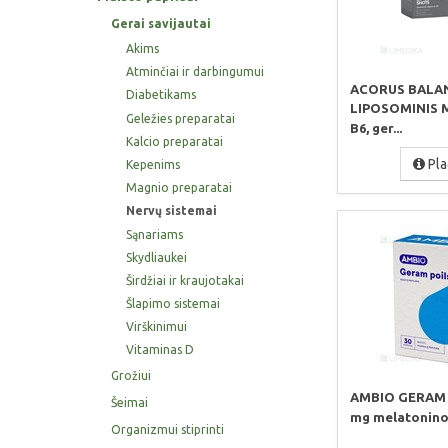
Gerai savijautai
Akims
Atminčiai ir darbingumui
ACORUS BALA
Diabetikams
LIPOSOMINIS M
Geležies preparatai
B6, ger...
Kalcio preparatai
Pla
Kepenims
Magnio preparatai
Nervų sistemai
Sąnariams
Skydliaukei
Širdžiai ir kraujotakai
Šlapimo sistemai
Virškinimui
Vitaminas D
Grožiui
AMBIO GERAM P
Šeimai
mg melatonino),
Organizmui stiprinti