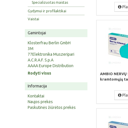
Specializuotas maistas
Pla
Gydymui ir profilaktikai
Vaistai
Gamintojai
Klosterfrau Berlin GmbH
3M
77Elektronika Muszeripari
A.C.R.A.F. S.p.A
AAAA Europe Distribution
Rodyti visus
AMBIO NERVŲ S
kramtomųjų ta
Informacija
Pla
Kontaktai
Naujos prekės
Paskutinės žiūrėtos prekės