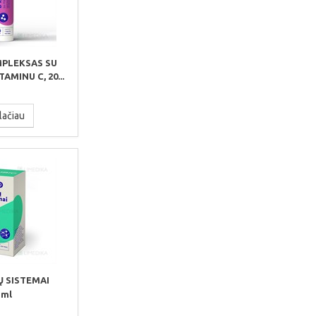
MPLEKSAS SU
AMINU C, 20...
lačiau
 SISTEMAI
 ml