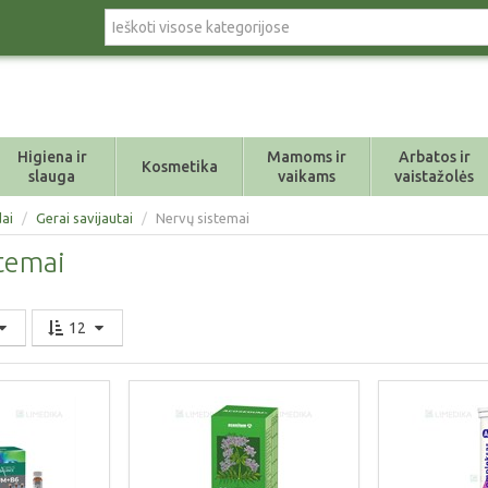
Higiena ir
Mamoms ir
Arbatos ir
Kosmetika
slauga
vaikams
vaistažolės
ai
/
Gerai savijautai
/
Nervų sistemai
temai
12