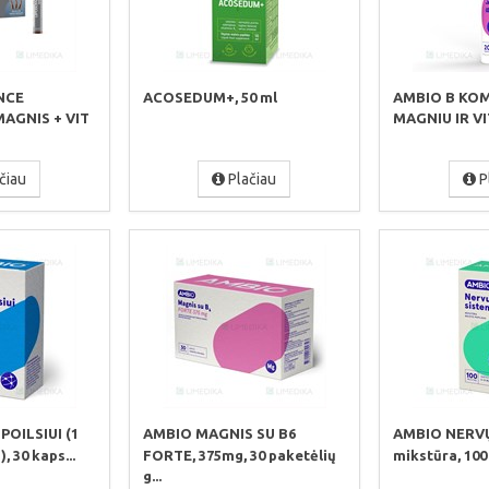
NCE
ACOSEDUM+, 50 ml
AMBIO B KO
AGNIS + VIT
MAGNIU IR VIT
čiau
Plačiau
P
OILSIUI (1
AMBIO MAGNIS SU B6
AMBIO NERVŲ
 30 kaps...
FORTE, 375mg, 30 paketėlių
mikstūra, 100
g...