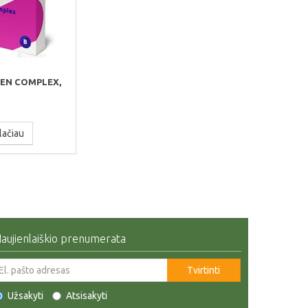
BEN COMPLEX,
lačiau
aujienlaiškio prenumerata
Tvirtinti
Užsakyti
Atsisakyti