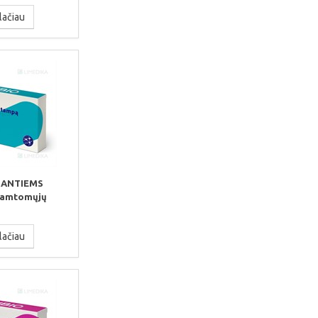
lačiau
IANTIEMS
kramtomųjų
lačiau