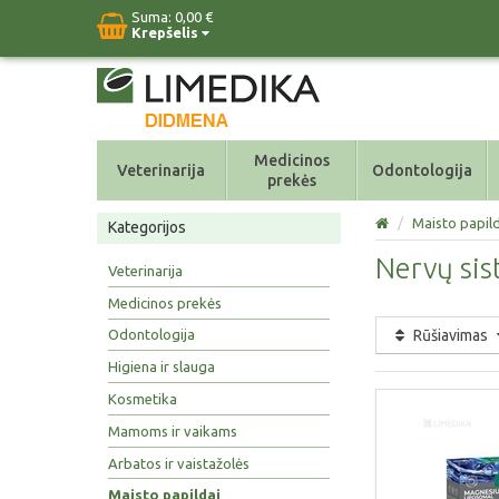
Suma:
0,00 €
Krepšelis
Medicinos
Veterinarija
Odontologija
prekės
/
Maisto papild
Kategorijos
Nervų sis
Veterinarija
Medicinos prekės
Rūšiavimas
Odontologija
Higiena ir slauga
Kosmetika
Mamoms ir vaikams
Arbatos ir vaistažolės
Maisto papildai