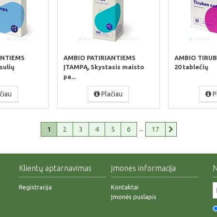
ANTIEMS
AMBIO PATIRIANTIEMS
AMBIO TIRU
sulių
ĮTAMPĄ, Skystasis maisto
20 tablečių
pa...
čiau
Plačiau
P
...
1
2
3
4
5
6
17
Klientų aptarnavimas
Įmonės informacija
N
Registracija
Kontaktai
Įmonės puslapis