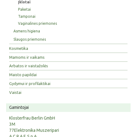
Įklotai
Paketai
Tamponai
Vaginalinės priemonės
Asmens higiena
Slaugos priemonės
Kosmetika
Mamoms ir vaikams
Arbatos ir vaistažolės
Maisto papildai
Gydymui ir profilaktikai
Vaistai
Gamintojai
Klosterfrau Berlin GmbH
3M
77Elektronika Muszeripari
A.C.R.A.F. S.p.A