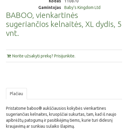
Kodas
110870
Gamintojas
Baby's Kingdom Ltd
BABOO, vienkartinės
sugeriančios kelnaitės, XL dydis, 5
vnt.
Norite užsakyti prekę? Prisijunkite.
Plačiau
Pristatome baboo® aukščiausios kokybės vienkartines
sugeriančias kelnaites, kruopščiai sukurtas, tam, kad iš naujo
apibrėžtų patogumą ir pasitikėjimą tiems, kurie turi didesnį
kraujavimą ar sunkiau sulaiko šlapimą.