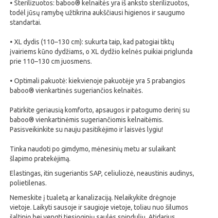
• Sterilizuotos: baboo® kelnaitės yra iš anksto sterilizuotos,
todėl jūsų ramybę užtikrina aukščiausi higienos ir saugumo
standartai.
• XL dydis (110–130 cm): sukurta taip, kad patogiai tiktų
įvairiems kūno dydžiams, o XL dydžio kelnės puikiai priglunda
prie 110–130 cm juosmens.
• Optimali pakuotė: kiekvienoje pakuotėje yra 5 prabangios
baboo® vienkartinės sugeriančios kelnaitės.
Patirkite geriausią komforto, apsaugos ir patogumo derinį su
baboo® vienkartinėmis sugeriančiomis kelnaitėmis.
Pasisveikinkite su nauju pasitikėjimo ir laisvės lygiu!
Tinka naudoti po gimdymo, mėnesinių metu ar sulaikant
šlapimo pratekėjimą.
Elastingas, itin sugeriantis SAP, celiuliozė, neaustinis audinys,
polietilenas.
Nemeskite į tualetą ar kanalizaciją. Nelaikykite drėgnoje
vietoje. Laikyti sausoje ir saugioje vietoje, toliau nuo šilumos
šaltinio bei vengti tiesioginių saulės spindulių. Atidarius