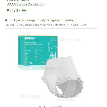
AAAA Europe Distribution
Rodyti visus
/
Higiena ir slauga
/
Intymi higiena
/
Įklotai
/
BABOO, vienkartinės sugeriančios kelnaitės, XL dydis, 5 vnt.