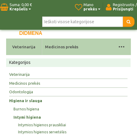
Suma:
0,00 €
Mano
Registruotis /
Krepšelis
prekės
Prisijungti
Pradžia
Naujos prekės
Paieška
Kontaktai
...
Veterinarija
Medicinos prekės
Kategorijos
Veterinarija
Medicinos prekės
Odontologija
Higiena ir slauga
Burnos higiena
Intymi higiena
Intymios higienos prausikliai
Intymios higienos servetėlės