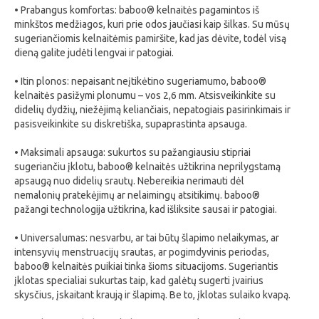
• Prabangus komfortas: baboo® kelnaitės pagamintos iš
minkštos medžiagos, kuri prie odos jaučiasi kaip šilkas. Su mūsų
sugeriančiomis kelnaitėmis pamiršite, kad jas dėvite, todėl visą
dieną galite judėti lengvai ir patogiai.
• Itin plonos: nepaisant neįtikėtino sugeriamumo, baboo®
kelnaitės pasižymi plonumu – vos 2,6 mm. Atsisveikinkite su
didelių dydžių, niežėjimą keliančiais, nepatogiais pasirinkimais ir
pasisveikinkite su diskretiška, supaprastinta apsauga.
• Maksimali apsauga: sukurtos su pažangiausiu stipriai
sugeriančiu įklotu, baboo® kelnaitės užtikrina neprilygstamą
apsaugą nuo didelių srautų. Nebereikia nerimauti dėl
nemalonių pratekėjimų ar nelaimingų atsitikimų. baboo®
pažangi technologija užtikrina, kad išliksite sausai ir patogiai.
• Universalumas: nesvarbu, ar tai būtų šlapimo nelaikymas, ar
intensyvių menstruacijų srautas, ar pogimdyvinis periodas,
baboo® kelnaitės puikiai tinka šioms situacijoms. Sugeriantis
įklotas specialiai sukurtas taip, kad galėtų sugerti įvairius
skysčius, įskaitant kraują ir šlapimą. Be to, įklotas sulaiko kvapą.