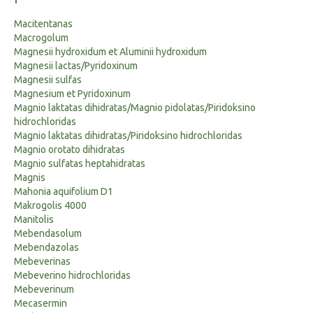
Macitentanas
Macrogolum
Magnesii hydroxidum et Aluminii hydroxidum
Magnesii lactas/Pyridoxinum
Magnesii sulfas
Magnesium et Pyridoxinum
Magnio laktatas dihidratas/Magnio pidolatas/Piridoksino
hidrochloridas
Magnio laktatas dihidratas/Piridoksino hidrochloridas
Magnio orotato dihidratas
Magnio sulfatas heptahidratas
Magnis
Mahonia aquifolium D1
Makrogolis 4000
Manitolis
Mebendasolum
Mebendazolas
Mebeverinas
Mebeverino hidrochloridas
Mebeverinum
Mecasermin