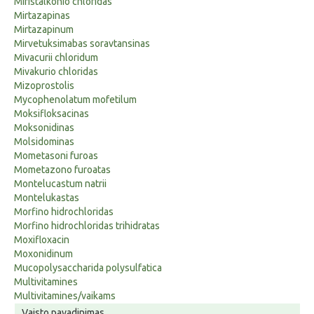
Miristalkonio chloridas
Mirtazapinas
Mirtazapinum
Mirvetuksimabas soravtansinas
Mivacurii chloridum
Mivakurio chloridas
Mizoprostolis
Mycophenolatum mofetilum
Moksifloksacinas
Moksonidinas
Molsidominas
Mometasoni furoas
Mometazono furoatas
Montelucastum natrii
Montelukastas
Morfino hidrochloridas
Morfino hidrochloridas trihidratas
Moxifloxacin
Moxonidinum
Mucopolysaccharida polysulfatica
Multivitamines
Multivitamines/vaikams
Vaisto pavadinimas