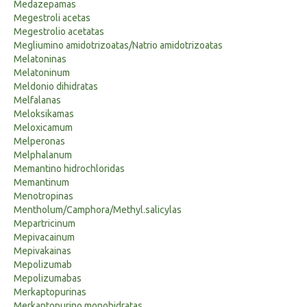
Medazepamas
Megestroli acetas
Megestrolio acetatas
Megliumino amidotrizoatas/Natrio amidotrizoatas
Melatoninas
Melatoninum
Meldonio dihidratas
Melfalanas
Meloksikamas
Meloxicamum
Melperonas
Melphalanum
Memantino hidrochloridas
Memantinum
Menotropinas
Mentholum/Camphora/Methyl.salicylas
Mepartricinum
Mepivacainum
Mepivakainas
Mepolizumab
Mepolizumabas
Merkaptopurinas
Merkaptopurino monohidratas