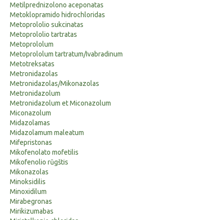
Metilprednizolono aceponatas
Metoklopramido hidrochloridas
Metoprololio sukcinatas
Metoprololio tartratas
Metoprololum
Metoprololum tartratum/Ivabradinum
Metotreksatas
Metronidazolas
Metronidazolas/Mikonazolas
Metronidazolum
Metronidazolum et Miconazolum
Miconazolum
Midazolamas
Midazolamum maleatum
Mifepristonas
Mikofenolato mofetilis
Mikofenolio rūgštis
Mikonazolas
Minoksidilis
Minoxidilum
Mirabegronas
Mirikizumabas