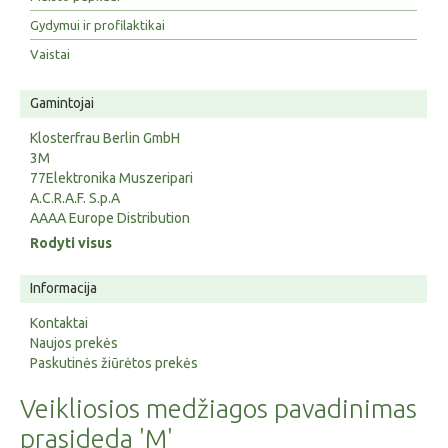
Gydymui ir profilaktikai
Vaistai
Gamintojai
Klosterfrau Berlin GmbH
3M
77Elektronika Muszeripari
A.C.R.A.F. S.p.A
AAAA Europe Distribution
Rodyti visus
Informacija
Kontaktai
Naujos prekės
Paskutinės žiūrėtos prekės
Veikliosios medžiagos pavadinimas
prasideda 'M'