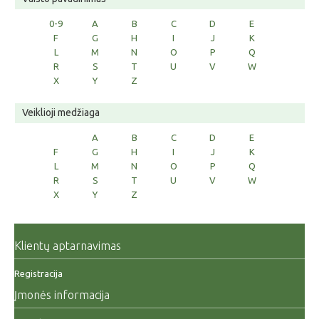
0-9
A
B
C
D
E
F
G
H
I
J
K
L
M
N
O
P
Q
R
S
T
U
V
W
X
Y
Z
Veiklioji medžiaga
A
B
C
D
E
F
G
H
I
J
K
L
M
N
O
P
Q
R
S
T
U
V
W
X
Y
Z
Klientų aptarnavimas
Registracija
Įmonės informacija