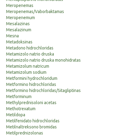
Meropenemas
Meropenemas/Vaborbaktamas
Meropenemum
Mesalazinas
Mesalazinum
Mesna
Metadoksinas
Metadono hidrochloridas
Metamizolo natrio druska
Metamizolo natrio druska monohidratas
Metamizolum natricum
Metamizolum sodium
Metformini hydrochloridum
Metformino hidrochloridas
Metformino hidrochloridas/Sitagliptinas
Metforminum
Methylprednisoloni acetas
Methotrexatum
Metildopa
Metilfenidato hidrochloridas
Metilnaltreksono bromidas
Metilprednizolonas