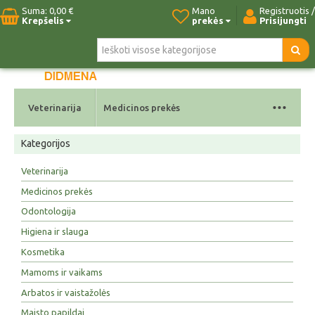
Suma:
0,00 €
Mano
Registruotis /
Krepšelis
prekės
Prisijungti
Pradžia
Naujos prekės
Paieška
Kontaktai
...
Veterinarija
Medicinos prekės
Kategorijos
Veterinarija
Medicinos prekės
Odontologija
Higiena ir slauga
Kosmetika
Mamoms ir vaikams
Arbatos ir vaistažolės
Maisto papildai