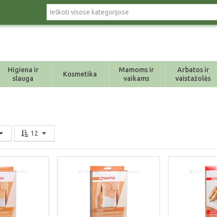
Higiena ir
Mamoms ir
Arbatos ir
Kosmetika
slauga
vaikams
vaistažolės
12