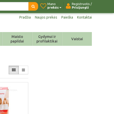
Mano
Registruotis /
prekės
Prisijungti
Pradžia
Naujos prekės
Paieška
Kontaktai
Maisto
Gydymui ir
Vaistai
papildai
profilaktikai