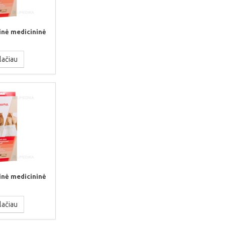
inė medicininė
lačiau
inė medicininė
lačiau