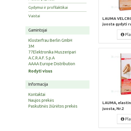
Gydymui ir profilaktikai
Vaistai
LAUMA VELCRO,
juosta gydyti ra
Gamintojai
Pla
Klosterfrau Berlin GmbH
3M
77Elektronika Muszeripari
A.C.R.A.F. S.p.A
AAAA Europe Distribution
Rodyti visus
Informacija
Kontaktai
Naujos prekės
LAUMA, elastin
Paskutinės žiūrėtos prekės
juosta, Nr.2
Pla