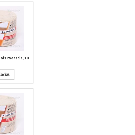
nis tvarstis, 10
lačiau