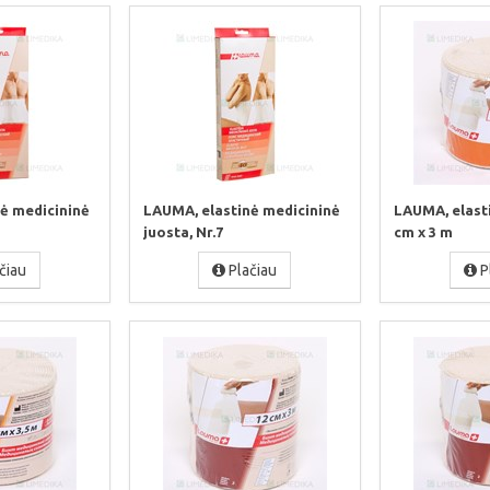
ė medicininė
LAUMA, elastinė medicininė
LAUMA, elasti
juosta, Nr.7
cm x 3 m
čiau
Plačiau
P