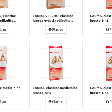
 elastinė
LAUMA VELCRO, elastinė
LAUMA, elast
dikulitą...
juosta gydyti radikulitą...
juosta, Nr.1
čiau
Plačiau
P
ė medicininė
LAUMA, elastinė medicininė
LAUMA, elast
juosta, Nr.3
juosta, Nr.4
čiau
Plačiau
P