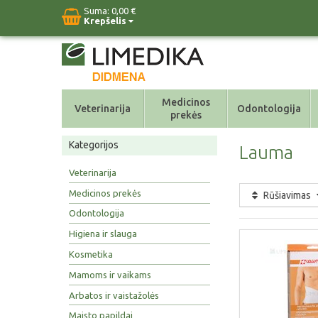
Suma:
0,00 €
Krepšelis
Medicinos
Veterinarija
Odontologija
prekės
Kategorijos
Lauma
Veterinarija
Medicinos prekės
Rūšiavimas
Odontologija
Higiena ir slauga
Kosmetika
Mamoms ir vaikams
Arbatos ir vaistažolės
Maisto papildai