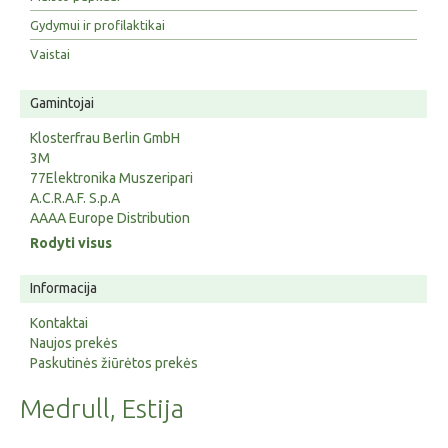
Gydymui ir profilaktikai
Vaistai
Gamintojai
Klosterfrau Berlin GmbH
3M
77Elektronika Muszeripari
A.C.R.A.F. S.p.A
AAAA Europe Distribution
Rodyti visus
Informacija
Kontaktai
Naujos prekės
Paskutinės žiūrėtos prekės
Medrull, Estija