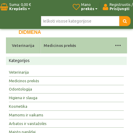
Suma:
0,00 €
Mano
Registruotis /
Krepšelis
prekės
Prisijungti
Pradžia
Naujos prekės
Paieška
Kontaktai
...
Veterinarija
Medicinos prekės
Kategorijos
Veterinarija
Medicinos prekės
Odontologija
Higiena ir slauga
Kosmetika
Mamoms ir vaikams
Arbatos ir vaistažolės
Maisto papildai