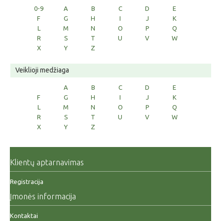
0-9
A
B
C
D
E
F
G
H
I
J
K
L
M
N
O
P
Q
R
S
T
U
V
W
X
Y
Z
Veiklioji medžiaga
A
B
C
D
E
F
G
H
I
J
K
L
M
N
O
P
Q
R
S
T
U
V
W
X
Y
Z
Klientų aptarnavimas
Registracija
Įmonės informacija
Kontaktai