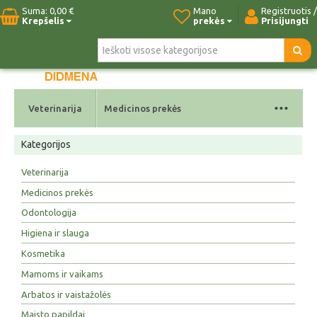
Suma:
0,00 €
Mano
Registruotis /
Krepšelis
prekės
Prisijungti
Pradžia
Naujos prekės
Paieška
Kontaktai
...
Veterinarija
Medicinos prekės
Kategorijos
Veterinarija
Medicinos prekės
Odontologija
Higiena ir slauga
Kosmetika
Mamoms ir vaikams
Arbatos ir vaistažolės
Maisto papildai