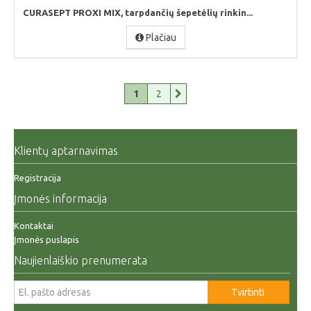
CURASEPT PROXI MIX, tarpdančių šepetėlių rinkin...
Plačiau
1
2
Klientų aptarnavimas
Registracija
Įmonės informacija
Kontaktai
Įmonės puslapis
Naujienlaiškio prenumerata
Tvirtinti