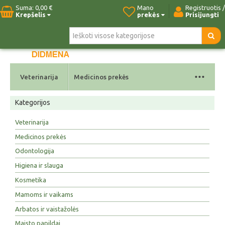
Suma:
0,00 €
Mano
Registruotis /
Krepšelis
prekės
Prisijungti
Pradžia
Naujos prekės
Paieška
Kontaktai
...
Veterinarija
Medicinos prekės
Kategorijos
Veterinarija
Medicinos prekės
Odontologija
Higiena ir slauga
Kosmetika
Mamoms ir vaikams
Arbatos ir vaistažolės
Maisto papildai