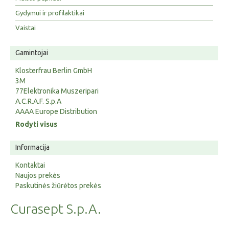
Gydymui ir profilaktikai
Vaistai
Gamintojai
Klosterfrau Berlin GmbH
3M
77Elektronika Muszeripari
A.C.R.A.F. S.p.A
AAAA Europe Distribution
Rodyti visus
Informacija
Kontaktai
Naujos prekės
Paskutinės žiūrėtos prekės
Curasept S.p.A.