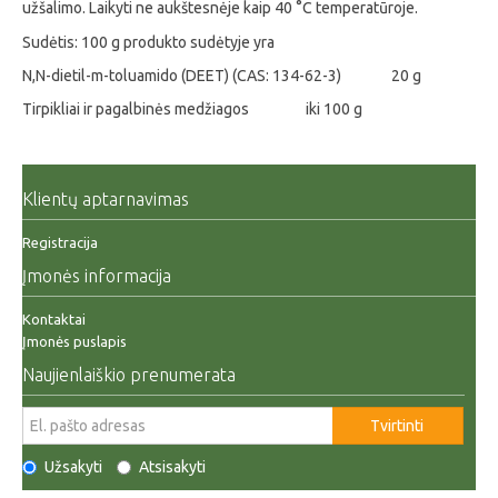
užšalimo. Laikyti ne aukštesnėje kaip 40 °C temperatūroje.
Sudėtis: 100 g produkto sudėtyje yra
N,N-dietil-m-toluamido (DEET) (CAS: 134-62-3) 20 g
Tirpikliai ir pagalbinės medžiagos iki 100 g
Klientų aptarnavimas
Registracija
Įmonės informacija
Kontaktai
Įmonės puslapis
Naujienlaiškio prenumerata
Tvirtinti
Užsakyti
Atsisakyti