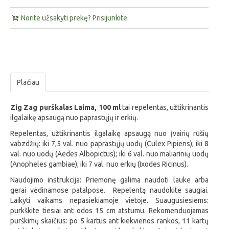
Norite užsakyti prekę? Prisijunkite.
Plačiau
Zig Zag purškalas Laima, 100 ml
tai repelentas, užtikrinantis
ilgalaikę apsaugą nuo paprastųjų ir erkių.
Repelentas, užtikrinantis ilgalaikę apsaugą nuo įvairių rūšių
vabzdžių: iki 7,5 val. nuo paprastųjų uodų (Culex Pipiens); iki 8
val. nuo uodų (Aedes Albopictus); iki 6 val. nuo maliarinių uodų
(Anopheles gambiae); iki 7 val. nuo erkių (Ixodes Ricinus).
Naudojimo instrukcija: Priemonę galima naudoti lauke arba
gerai vėdinamose patalpose. Repelentą naudokite saugiai.
Laikyti vaikams nepasiekiamoje vietoje. Suaugusiesiems:
purkškite tiesiai ant odos 15 cm atstumu. Rekomenduojamas
purškimų skaičius: po 5 kartus ant kiekvienos rankos, 11 kartų