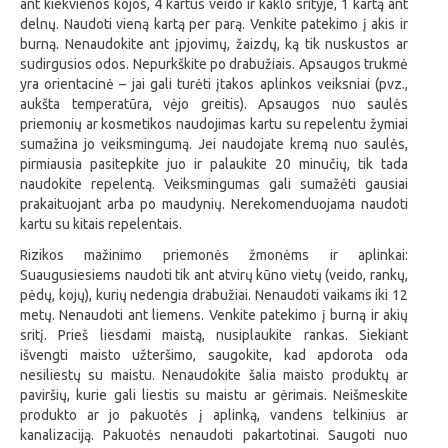
ant kiekvienos kojos, 4 kartus veido ir kaklo srityje, 1 kartą ant
delnų. Naudoti vieną kartą per parą. Venkite patekimo į akis ir
burną. Nenaudokite ant įpjovimų, žaizdų, ką tik nuskustos ar
sudirgusios odos. Nepurkškite po drabužiais. Apsaugos trukmė
yra orientacinė – jai gali turėti įtakos aplinkos veiksniai (pvz.,
aukšta temperatūra, vėjo greitis). Apsaugos nuo saulės
priemonių ar kosmetikos naudojimas kartu su repelentu žymiai
sumažina jo veiksmingumą. Jei naudojate kremą nuo saulės,
pirmiausia pasitepkite juo ir palaukite 20 minučių, tik tada
naudokite repelentą. Veiksmingumas gali sumažėti gausiai
prakaituojant arba po maudynių. Nerekomenduojama naudoti
kartu su kitais repelentais.
Rizikos mažinimo priemonės žmonėms ir aplinkai:
Suaugusiesiems naudoti tik ant atvirų kūno vietų (veido, rankų,
pėdų, kojų), kurių nedengia drabužiai. Nenaudoti vaikams iki 12
metų. Nenaudoti ant liemens. Venkite patekimo į burną ir akių
sritį. Prieš liesdami maistą, nusiplaukite rankas. Siekiant
išvengti maisto užteršimo, saugokite, kad apdorota oda
nesiliestų su maistu. Nenaudokite šalia maisto produktų ar
paviršių, kurie gali liestis su maistu ar gėrimais. Neišmeskite
produkto ar jo pakuotės į aplinką, vandens telkinius ar
kanalizaciją. Pakuotės nenaudoti pakartotinai. Saugoti nuo