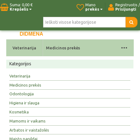
Suma:
0,00 €
Mano
Registruotis /
Krepšelis
prekės
Prisijungti
Pradžia
Naujos prekės
Paieška
Kontaktai
...
Veterinarija
Medicinos prekės
Kategorijos
Veterinarija
Medicinos prekės
Odontologija
Higiena ir slauga
Kosmetika
Mamoms ir vaikams
Arbatos ir vaistažolės
Maisto papildai