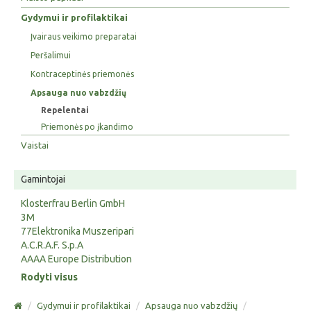
Gydymui ir profilaktikai
Įvairaus veikimo preparatai
Peršalimui
Kontraceptinės priemonės
Apsauga nuo vabzdžių
Repelentai
Priemonės po įkandimo
Vaistai
Gamintojai
Klosterfrau Berlin GmbH
3M
77Elektronika Muszeripari
A.C.R.A.F. S.p.A
AAAA Europe Distribution
Rodyti visus
/
Gydymui ir profilaktikai
/
Apsauga nuo vabzdžių
/