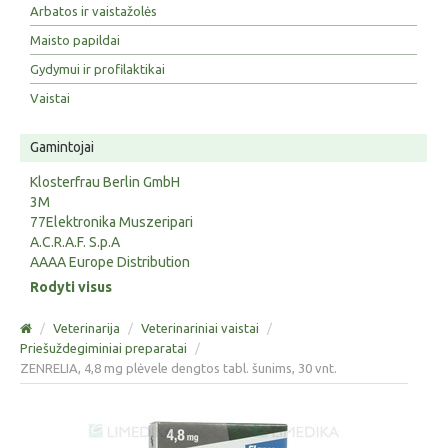
Arbatos ir vaistažolės
Maisto papildai
Gydymui ir profilaktikai
Vaistai
Gamintojai
Klosterfrau Berlin GmbH
3M
77Elektronika Muszeripari
A.C.R.A.F. S.p.A
AAAA Europe Distribution
Rodyti visus
/
Veterinarija
/
Veterinariniai vaistai
/
Priešuždegiminiai preparatai
/
ZENRELIA, 4,8 mg plėvele dengtos tabl. šunims, 30 vnt.