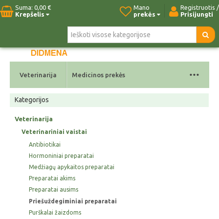
Suma:
0,00 €
Mano
Registruotis /
Krepšelis
prekės
Prisijungti
Pradžia
Naujos prekės
Paieška
Kontaktai
...
Veterinarija
Medicinos prekės
Kategorijos
Veterinarija
Veterinariniai vaistai
Antibiotikai
Hormoniniai preparatai
Medžiagų apykaitos preparatai
Preparatai akims
Preparatai ausims
Priešuždegiminiai preparatai
Purškalai žaizdoms