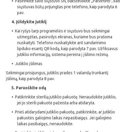
• Pasirinkite savo siųstuvo SN, bakstelėkite „Patvirtinti", kad
siųstuvas būtų prijungtas prie telefono, kaip parodyta 6
pav.
4. Įšildykite jutiklį
• Kai ryšys tarp programėlės ir siųstuvo bus sėkmingai
užmegztas, pasirodys ekranas, kuriame bus prašoma
nuskaityti. Telefono nuskaitykite ant sandarinimo
lipduko esantį QR kodą, kaip parodyta 7 pav. Užfiksavus
jutiklio informaciją, sistema pereina į įšilimo režimą.
• Jutiklio įšilimas
Sėkmingai prisijungus, jutiklis pradės 1 valandą trunkantį
įšilimą, kaip parodyta 8 pav.
5. Paruoškite odą
• Patikrinkite sterilią jutiklio pakuotę. Nenaudokite jutiklio,
jei jo sterili pakuotė pažeista arba atidaryta.
• Prieš atidarydami jutiklio pakuotę, patikrinkite, ar jutiklio
pakuotės galiojimo laikas nepasibaigęs. Jei galiojimo
laikas pasibaigęs, nenaudokite.