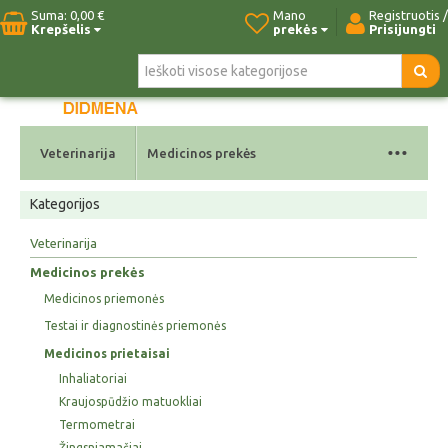
Suma:
0,00 €
Mano
Registruotis /
Krepšelis
prekės
Prisijungti
Pradžia
Naujos prekės
Paieška
Kontaktai
...
Veterinarija
Medicinos prekės
Kategorijos
Veterinarija
Medicinos prekės
Medicinos priemonės
Testai ir diagnostinės priemonės
Medicinos prietaisai
Inhaliatoriai
Kraujospūdžio matuokliai
Termometrai
Žingsniamačiai