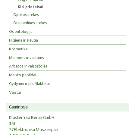
Kiti prietaisai
Optikos prekės
Ortopedinės prekės
Odontologija
Higiena ir slauga
Kosmetika
Mamoms ir vaikams
Arbatos ir vaistažolės
Maisto papildai
Gydymui ir profilaktikai
Vaistai
Gamintojai
Klosterfrau Berlin GmbH
3M
77Elektronika Muszeripari