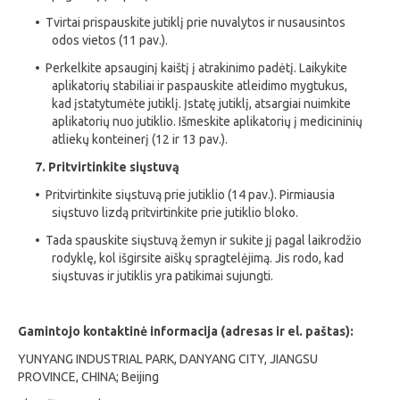
• Tvirtai prispauskite jutiklį prie nuvalytos ir nusausintos
odos vietos (11 pav.).
• Perkelkite apsauginį kaištį į atrakinimo padėtį. Laikykite
aplikatorių stabiliai ir paspauskite atleidimo mygtukus,
kad įstatytumėte jutiklį. Įstatę jutiklį, atsargiai nuimkite
aplikatorių nuo jutiklio. Išmeskite aplikatorių į medicininių
atliekų konteinerį (12 ir 13 pav.).
7. Pritvirtinkite siųstuvą
• Pritvirtinkite siųstuvą prie jutiklio (14 pav.). Pirmiausia
siųstuvo lizdą pritvirtinkite prie jutiklio bloko.
• Tada spauskite siųstuvą žemyn ir sukite jį pagal laikrodžio
rodyklę, kol išgirsite aiškų spragtelėjimą. Jis rodo, kad
siųstuvas ir jutiklis yra patikimai sujungti.
Gamintojo kontaktinė informacija (adresas ir el. paštas):
YUNYANG INDUSTRIAL PARK, DANYANG CITY, JIANGSU
PROVINCE, CHINA; Beijing