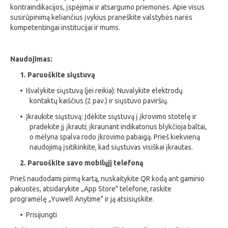
kontraindikacijos, įspėjimai ir atsargumo priemonės. Apie visus
susirūpinimą keliančius įvykius praneškite valstybės narės
kompetentingai institucijai ir mums.
Naudojimas:
1. Paruoškite siųstuvą
• Išvalykite siųstuvą (jei reikia): Nuvalykite elektrodų
kontaktų kaiščius (2 pav.) ir siųstuvo paviršių.
• Įkraukite siųstuvą: Įdėkite siųstuvą į įkrovimo stotelę ir
pradėkite jį įkrauti; įkraunant indikatorius blykčioja baltai,
o mėlyna spalva rodo įkrovimo pabaigą. Prieš kiekvieną
naudojimą įsitikinkite, kad siųstuvas visiškai įkrautas.
2. Paruoškite savo mobilųjį telefoną
Prieš naudodami pirmą kartą, nuskaitykite QR kodą ant gaminio
pakuotės, atsidarykite „App Store" telefone, raskite
programėlę „Yuwell Anytime" ir ją atsisiųskite.
• Prisijungti