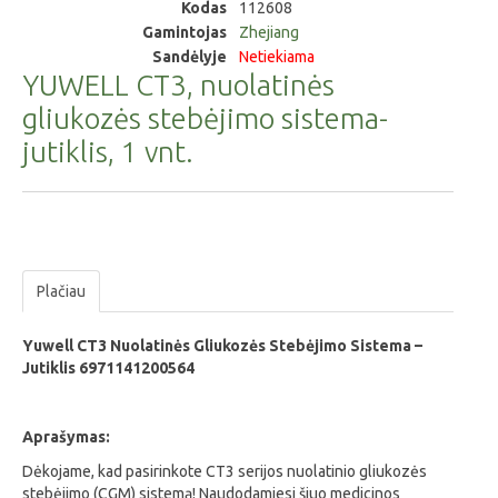
Kodas
112608
Gamintojas
Zhejiang
Sandėlyje
Netiekiama
YUWELL CT3, nuolatinės
gliukozės stebėjimo sistema-
jutiklis, 1 vnt.
Plačiau
Yuwell CT3 Nuolatinės Gliukozės Stebėjimo Sistema –
Jutiklis 6971141200564
Aprašymas:
Dėkojame, kad pasirinkote CT3 serijos nuolatinio gliukozės
stebėjimo (CGM) sistemą! Naudodamiesi šiuo medicinos