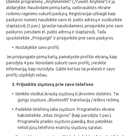
Įdiekite programėlę „AnytimeWell" („Yuwell Anytime") ir ją
atidarykite. Naudodami pirmą kartą, vadovaukitės ekrane
rodomu raginimu sukurti paskyrą. Registracijai užbaigti kaip
paskyros numerį naudokite savo el. pašto adresą ir susikurkite
slaptažodį (3 pav.). Įprastai naudodamiesi, prisijunkite prie savo
paskyros įvesdami el. pašto adresą ir slaptažodį. Tada
spustelėkite „Prisijungti" ir prisijunkite prie savo paskyros.
• Nustatykite savo profilį
Jei prisijungiate pirmą kartą, pamatysite profilio ekraną, kaip
parodyta 4 pav. Norėdami sukurti savo profilį, įveskite
informaciją, kaip nurodyta. Galite kol kas tai praleisti ir savo
profilį užpildyti vėliau.
3. Prijunkite siųstuvą prie savo telefono
• Išimkite visiškai įkrautą siųstuvą iš įkrovimo stotelės. Tai
įjungs siųstuvo „Bluetooth" transliaciją / ieškos režimą.
• Padėkite telefoną šalia siųstuvo. Programėlės ekrane
bakstelėkite „Kitas žingsnis" (kaip parodyta 5 pav.).
Programėlė pradės siųstuvo paiešką. Bus pateiktas
netoli jūsų telefono esančių siųstuvų sąrašas.