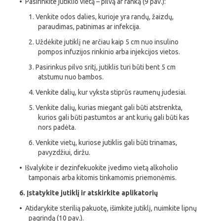
• Pasirinkite jutiklio vietą – pilvą ar ranką (9 pav.):
1. Venkite odos dalies, kurioje yra randų, žaizdų,
paraudimas, patinimas ar infekcija.
2. Uždėkite jutiklį ne arčiau kaip 5 cm nuo insulino
pompos infuzijos rinkinio arba injekcijos vietos.
3. Pasirinkus pilvo sritį, jutiklis turi būti bent 5 cm
atstumu nuo bambos.
4. Venkite dalių, kur vyksta stiprūs raumenų judesiai.
5. Venkite dalių, kurias miegant gali būti atstrenkta,
kurios gali būti pastumtos ar ant kurių gali būti kas
nors padėta.
6. Venkite vietų, kuriose jutiklis gali būti trinamas,
pavyzdžiui, diržu.
• Išvalykite ir dezinfekuokite įvedimo vietą alkoholio
tamponais arba kitomis tinkamomis priemonėmis.
6. Įstatykite jutiklį ir atskirkite aplikatorių
• Atidarykite sterilią pakuotę, išimkite jutiklį, nuimkite lipnų
pagrindą (10 pav.).