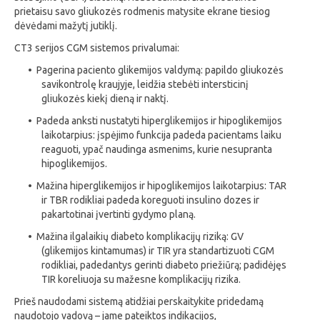
prietaisu savo gliukozės rodmenis matysite ekrane tiesiog
dėvėdami mažytį jutiklį.
CT3 serijos CGM sistemos privalumai:
• Pagerina paciento glikemijos valdymą: papildo gliukozės
savikontrolę kraujyje, leidžia stebėti intersticinį
gliukozės kiekį dieną ir naktį.
• Padeda anksti nustatyti hiperglikemijos ir hipoglikemijos
laikotarpius: įspėjimo funkcija padeda pacientams laiku
reaguoti, ypač naudinga asmenims, kurie nesupranta
hipoglikemijos.
• Mažina hiperglikemijos ir hipoglikemijos laikotarpius: TAR
ir TBR rodikliai padeda koreguoti insulino dozes ir
pakartotinai įvertinti gydymo planą.
• Mažina ilgalaikių diabeto komplikacijų riziką: GV
(glikemijos kintamumas) ir TIR yra standartizuoti CGM
rodikliai, padedantys gerinti diabeto priežiūrą; padidėjęs
TIR koreliuoja su mažesne komplikacijų rizika.
Prieš naudodami sistemą atidžiai perskaitykite pridedamą
naudotojo vadovą – jame pateiktos indikacijos,