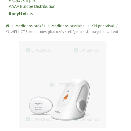
A.C.R.A.F. S.p.A
AAAA Europe Distribution
Rodyti visus
/
Medicinos prekės
/
Medicinos prietaisai
/
Kiti prietaisai
/
YUWELL CT3, nuolatinės gliukozės stebėjimo sistema-jutiklis, 1 vnt.