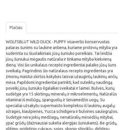
Plačiau
WOLFSBLUT WILD DUCK - PUPPY visavertis konservuotas
pašaras šunims su laukine antiena, kuriame protėvių mityba yra
suderinta su šiuolaikiniais jūsų šuniuko poreikiais. Tai leidžia
jūsų šuniukui mėgautis natūralia ir tinkama mityba kiekvieną
dieną. Visi šio unikalaus recepto ingredientai palaiko jūsų šuns
sveikatą. Pagrindinis šio natūralaus recepto ingredientas yra
žmonių maistui skirtos kokybės laisvai užaugintų laukinių ančių
mėsa. Papildomi ingredientai parinkti, kad suteiktų naudingą
poveikį jūsų šuniuko ilgalaikei sveikatai ir laimei. Bulvės, kurių
sudėtyje yra 15 skirtingų mineralų ir mikroelementų. Natūralūs
vitaminai iš moliūgų, spanguolių ir šeivamedžio uogų. Su
specialiai užsakytu supermaisto kompleksu iš laukinių augalų:
ožragės, kiaulpienės, Yucca schidigera ir bulvinės saulėgrąžos.
Sudėtyje nėra jokių medžiagų, nenatūralių mėsėdžių mitybai,
ypač grūdų (dažniausiai sukelia alergijas šuniukams). Be grūdų,
glitimo, pridėtinio cukraus, sojos, skonio stipriklių, dirbtinių