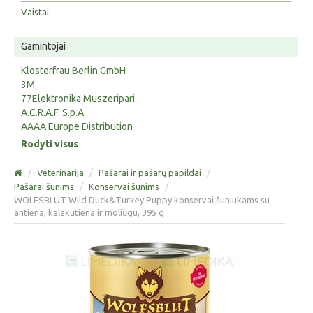
Vaistai
Gamintojai
Klosterfrau Berlin GmbH
3M
77Elektronika Muszeripari
A.C.R.A.F. S.p.A
AAAA Europe Distribution
Rodyti visus
/
Veterinarija
/
Pašarai ir pašarų papildai
/
Pašarai šunims
/
Konservai šunims
/
WOLFSBLUT Wild Duck&Turkey Puppy konservai šuniukams su
antiena, kalakutiena ir moliūgu, 395 g