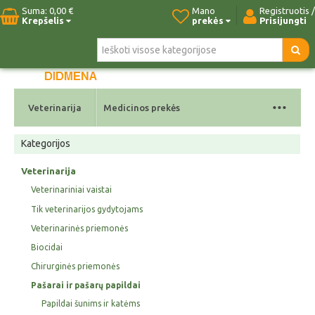
Suma:
0,00 €
Mano
Registruotis /
Krepšelis
prekės
Prisijungti
Pradžia
Naujos prekės
Paieška
Kontaktai
...
Veterinarija
Medicinos prekės
Kategorijos
Veterinarija
Veterinariniai vaistai
Tik veterinarijos gydytojams
Veterinarinės priemonės
Biocidai
Chirurginės priemonės
Pašarai ir pašarų papildai
Papildai šunims ir katėms