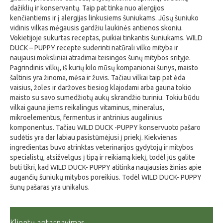
dažiklių ir konservantų. Taip pat tinka nuo alergijos
kenčiantiems ir į alergijas linkusiems šuniukams. Jūsų šuniuko
vidinis vilkas mėgausis gardžiu laukinės antienos skoniu.
Vokietijoje sukurtas receptas, puikiai tinkantis šuniukams. WILD
DUCK – PUPPY recepte suderinti natūrali vilko mityba ir
naujausi moksliniai atradimai teisingos šunų mitybos srityje.
Pagrindinis vilkų, iš kurių kilo mūsų kompanionai šunys, maisto
šaltinis yra žinoma, mėsa ir žuvis. Tačiau vilkai taip pat ėda
vaisius, žoles ir daržoves tiesiog klajodami arba gauna tokio
maisto su savo sumedžiotų aukų skrandžio turiniu. Tokiu būdu
vilkai gauna jiems reikalingus vitaminus, mineralus,
mikroelementus, fermentus ir antrinius augalinius
komponentus. Tačiau WILD DUCK -PUPPY konservuoto pašaro
sudėtis yra dar labiau pasistūmėjusi į priekį. Kiekvienas
ingredientas buvo atrinktas veterinarijos gydytojų ir mitybos
specialistų, atsižvelgus į tipą ir reikiamą kiekį, todėl jūs galite
būti tikri, kad WILD DUCK- PUPPY atitinka naujausias žinias apie
augančių šuniukų mitybos poreikius. Todėl WILD DUCK- PUPPY
šunų pašaras yra unikalus.
Klientų aptarnavimas