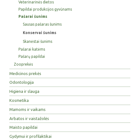
Veterinarinės dietos
Papildai produkcijos gyvūnams
Pašarai šunims
Sausas pašaras šunims
Konservai šunims
Skanėstai šunims
Pašarai katėms
Pašarų papildai
Zooprekės
Medicinos prekės
Odontologija
Higiena ir slauga
Kosmetika
Mamoms ir vaikams
Arbatos ir vaistažolės
Maisto papildai
Gydymui ir profilaktikai