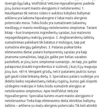
išvengti ilgą laiką. Wolfsblut VetLine Hypoallergenic padeda
jūsų šuniui esant maisto alergijoms ir netoleravimu: 1.
Naudojamas tik vienos rūšies ir aukštos kokybės baltymai:
arkliena yra laikoma hipoalergine ir labai mažo alerginio
potencialo mėsa. Tokiu būdu yra sumažinami žaliavinių
medžiagų ir maisto medžiagų netoleravimo simptomai. Tariant
kitaip – kuo trumpesnis ingredientų sąrašas, tuo mažesnis
nepageidaujamų reakcijų pavojus. 2. Angliavandenių šaltinių
sumažinimas paliekant tik batatus ir moliūgus, taip pat
sumažina alergijų galimybes. 3. Pašaras puikiai tinka
eliminavimo dietai: pašaro komponentų sąrašas yra kaip
įmanoma sumažintas, taigi jūs galite per kelias savaites
pastebėti, ar jūsų šuns simptomai sumažėjo. Jei taip, jūs galite
palaipsniui įtraukti ingredientus ir sužinoti, į kurį iš jų reaguoja
jūsų šuo. +B14. Vengiant grūdų, net ir pašarams jautrūs šunys
gali gauti rūšiai tinkamą dietą. 5. Specialaus pašaro sudėtyje yra
didelis kiekis nepakeičiamų riebalų rūgščių, kurios gali slopinti
uždegimo reakcijas ir tokiu būdu sumažinti alergijos ar
netoleravimo simptomus. Apie Wolfsblut VetLine
Hypoallergenic: Specialiai šunims esant maisto alergijoms ir
netoleravimui Tinka kaip eliminavimo dieta Atrinktas baltymų
šaltinis – arkliena su mažu alerginiu potencialu Tik keli atrinkti