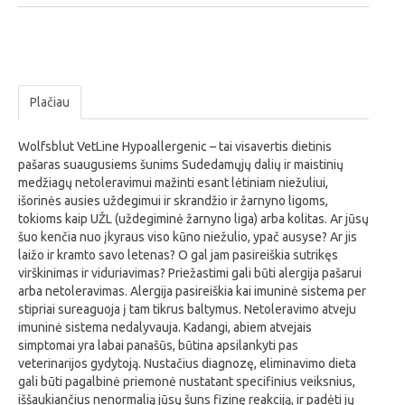
Plačiau
Wolfsblut VetLine Hypoallergenic – tai visavertis dietinis
pašaras suaugusiems šunims Sudedamųjų dalių ir maistinių
medžiagų netoleravimui mažinti esant lėtiniam niežuliui,
išorinės ausies uždegimui ir skrandžio ir žarnyno ligoms,
tokioms kaip UŽL (uždegiminė žarnyno liga) arba kolitas. Ar jūsų
šuo kenčia nuo įkyraus viso kūno niežulio, ypač ausyse? Ar jis
laižo ir kramto savo letenas? O gal jam pasireiškia sutrikęs
virškinimas ir viduriavimas? Priežastimi gali būti alergija pašarui
arba netoleravimas. Alergija pasireiškia kai imuninė sistema per
stipriai sureaguoja į tam tikrus baltymus. Netoleravimo atveju
imuninė sistema nedalyvauja. Kadangi, abiem atvejais
simptomai yra labai panašūs, būtina apsilankyti pas
veterinarijos gydytoją. Nustačius diagnozę, eliminavimo dieta
gali būti pagalbinė priemonė nustatant specifinius veiksnius,
iššaukiančius nenormalią jūsų šuns fizinę reakciją, ir padėti jų