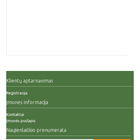
Klientų aptarnavimas
Registracija
Įmonės informacija
Kontaktai
Įmonės puslapis
Naujienlaiškio prenumerata