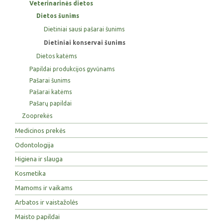
Veterinarinės dietos
Dietos šunims
Dietiniai sausi pašarai šunims
Dietiniai konservai šunims
Dietos katėms
Papildai produkcijos gyvūnams
Pašarai šunims
Pašarai katėms
Pašarų papildai
Zooprekės
Medicinos prekės
Odontologija
Higiena ir slauga
Kosmetika
Mamoms ir vaikams
Arbatos ir vaistažolės
Maisto papildai