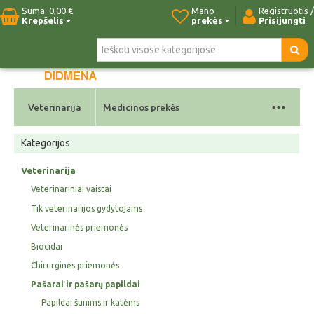
Suma:
0,00 €
Mano
Registruotis /
Krepšelis
prekės
Prisijungti
Pradžia
Naujos prekės
Paieška
Kontaktai
...
Veterinarija
Medicinos prekės
Kategorijos
Veterinarija
Veterinariniai vaistai
Tik veterinarijos gydytojams
Veterinarinės priemonės
Biocidai
Chirurginės priemonės
Pašarai ir pašarų papildai
Papildai šunims ir katėms