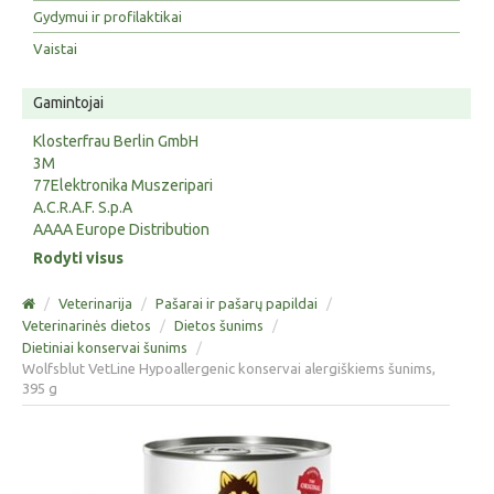
Gydymui ir profilaktikai
Vaistai
Gamintojai
Klosterfrau Berlin GmbH
3M
77Elektronika Muszeripari
A.C.R.A.F. S.p.A
AAAA Europe Distribution
Rodyti visus
/
Veterinarija
/
Pašarai ir pašarų papildai
/
Veterinarinės dietos
/
Dietos šunims
/
Dietiniai konservai šunims
/
Wolfsblut VetLine Hypoallergenic konservai alergiškiems šunims,
395 g