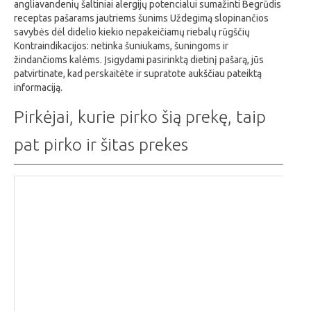
angliavandenių šaltiniai alergijų potencialui sumažinti Begrūdis
receptas pašarams jautriems šunims Uždegimą slopinančios
savybės dėl didelio kiekio nepakeičiamų riebalų rūgščių
Kontraindikacijos: netinka šuniukams, šuningoms ir
žindančioms kalėms. Įsigydami pasirinktą dietinį pašarą, jūs
patvirtinate, kad perskaitėte ir supratote aukščiau pateiktą
informaciją.
Pirkėjai, kurie pirko šią prekę, taip
pat pirko ir šitas prekes