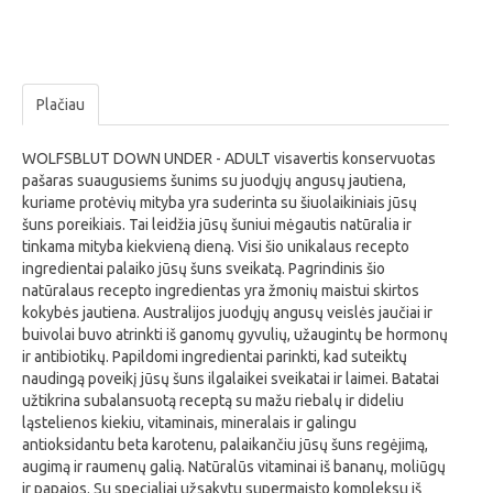
Plačiau
WOLFSBLUT DOWN UNDER - ADULT visavertis konservuotas
pašaras suaugusiems šunims su juodųjų angusų jautiena,
kuriame protėvių mityba yra suderinta su šiuolaikiniais jūsų
šuns poreikiais. Tai leidžia jūsų šuniui mėgautis natūralia ir
tinkama mityba kiekvieną dieną. Visi šio unikalaus recepto
ingredientai palaiko jūsų šuns sveikatą. Pagrindinis šio
natūralaus recepto ingredientas yra žmonių maistui skirtos
kokybės jautiena. Australijos juodųjų angusų veislės jaučiai ir
buivolai buvo atrinkti iš ganomų gyvulių, užaugintų be hormonų
ir antibiotikų. Papildomi ingredientai parinkti, kad suteiktų
naudingą poveikį jūsų šuns ilgalaikei sveikatai ir laimei. Batatai
užtikrina subalansuotą receptą su mažu riebalų ir dideliu
ląstelienos kiekiu, vitaminais, mineralais ir galingu
antioksidantu beta karotenu, palaikančiu jūsų šuns regėjimą,
augimą ir raumenų galią. Natūralūs vitaminai iš bananų, moliūgų
ir papajos. Su specialiai užsakytu supermaisto kompleksu iš