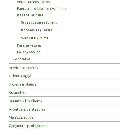
Veterinarinės dietos
Papildai produkcijos gyvūnams
Pašarai šunims
Sausas pašaras šunims
Konservai šunims
Skanėstai šunims
Pašarai katėms
Pašarų papildai
Zooprekės
Medicinos prekės
Odontologija
Higiena ir slauga
Kosmetika
Mamoms ir vaikams
Arbatos ir vaistažolės
Maisto papildai
Gydymui ir profilaktikai