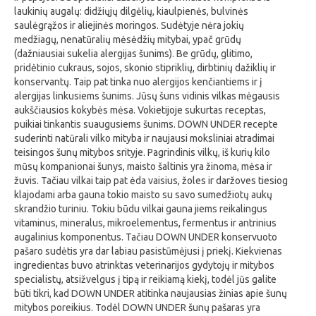
laukinių augalų: didžiųjų dilgėlių, kiaulpienės, bulvinės
saulėgrąžos ir aliejinės moringos. Sudėtyje nėra jokių
medžiagų, nenatūralių mėsėdžių mitybai, ypač grūdų
(dažniausiai sukelia alergijas šunims). Be grūdų, glitimo,
pridėtinio cukraus, sojos, skonio stipriklių, dirbtinių dažiklių ir
konservantų. Taip pat tinka nuo alergijos kenčiantiems ir į
alergijas linkusiems šunims. Jūsų šuns vidinis vilkas mėgausis
aukščiausios kokybės mėsa. Vokietijoje sukurtas receptas,
puikiai tinkantis suaugusiems šunims. DOWN UNDER recepte
suderinti natūrali vilko mityba ir naujausi moksliniai atradimai
teisingos šunų mitybos srityje. Pagrindinis vilkų, iš kurių kilo
mūsų kompanionai šunys, maisto šaltinis yra žinoma, mėsa ir
žuvis. Tačiau vilkai taip pat ėda vaisius, žoles ir daržoves tiesiog
klajodami arba gauna tokio maisto su savo sumedžiotų aukų
skrandžio turiniu. Tokiu būdu vilkai gauna jiems reikalingus
vitaminus, mineralus, mikroelementus, fermentus ir antrinius
augalinius komponentus. Tačiau DOWN UNDER konservuoto
pašaro sudėtis yra dar labiau pasistūmėjusi į priekį. Kiekvienas
ingredientas buvo atrinktas veterinarijos gydytojų ir mitybos
specialistų, atsižvelgus į tipą ir reikiamą kiekį, todėl jūs galite
būti tikri, kad DOWN UNDER atitinka naujausias žinias apie šunų
mitybos poreikius. Todėl DOWN UNDER šunų pašaras yra