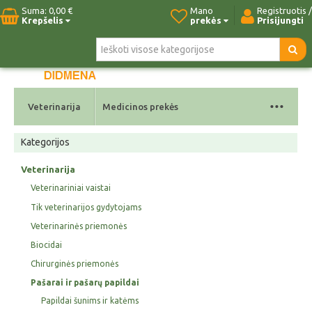
Suma:
0,00 €
Mano
Registruotis /
Krepšelis
prekės
Prisijungti
Pradžia
Naujos prekės
Paieška
Kontaktai
...
Veterinarija
Medicinos prekės
Kategorijos
Veterinarija
Veterinariniai vaistai
Tik veterinarijos gydytojams
Veterinarinės priemonės
Biocidai
Chirurginės priemonės
Pašarai ir pašarų papildai
Papildai šunims ir katėms