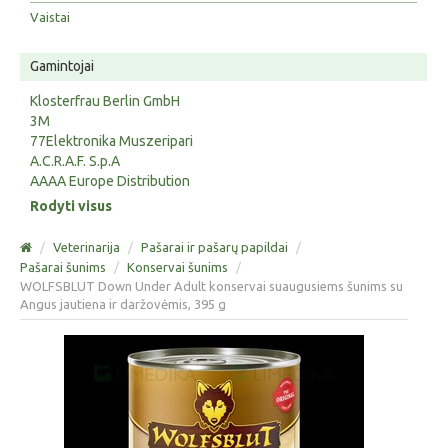
Vaistai
Gamintojai
Klosterfrau Berlin GmbH
3M
77Elektronika Muszeripari
A.C.R.A.F. S.p.A
AAAA Europe Distribution
Rodyti visus
/
Veterinarija
/
Pašarai ir pašarų papildai
/
Pašarai šunims
/
Konservai šunims
/
WOLFSBLUT Down Under Adult konservai suaugusiems šunims su
Angus jautiena ir daržovėmis, 395 g