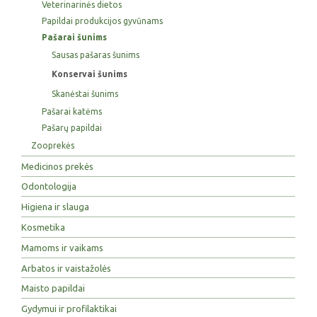
Veterinarinės dietos
Papildai produkcijos gyvūnams
Pašarai šunims
Sausas pašaras šunims
Konservai šunims
Skanėstai šunims
Pašarai katėms
Pašarų papildai
Zooprekės
Medicinos prekės
Odontologija
Higiena ir slauga
Kosmetika
Mamoms ir vaikams
Arbatos ir vaistažolės
Maisto papildai
Gydymui ir profilaktikai