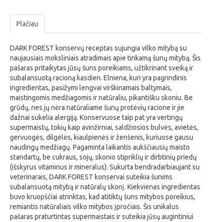
Plačiau
DARK FOREST konservų receptas sujungia vilko mitybą su
naujausiais moksliniais atradimais apie tinkamą šunų mitybą. Šis
pašaras pritaikytas jūsų šuns poreikiams, užtikrinant sveiką ir
subalansuotą racioną kasdien. Elniena, kuri yra pagrindinis
ingredientas, pasižymi lengvai virškinamais baltymais,
maistingomis medžiagomis ir natūraliu, pikantišku skoniu. Be
grūdų, nes jų nėra natūraliame šunų protėvių racione ir jie
dažnai sukelia alergiją. Konservuose taip pat yra vertingų
supermaistų, tokių kaip avinžirniai, saldžiosios bulvės, avietės,
gervuogės, dilgėlės, kiaulpienės ir ženšenis, kuriuose gausu
naudingų medžiagų. Pagaminta laikantis aukščiausių maisto
standartų, be cukraus, sojų, skonio stipriklių ir dirbtinių priedų
(išskyrus vitaminus ir mineralus). Sukurta bendradarbiaujant su
veterinarais, DARK FOREST konservai suteikia šunims
subalansuotą mitybą ir natūralų skonį. Kiekvienas ingredientas
buvo kruopščiai atrinktas, kad atitiktų šuns mitybos poreikius,
remiantis natūraliais vilko mitybos įpročiais. Šis unikalus
pašaras praturtintas supermaistais ir suteikia jūsų augintiniui