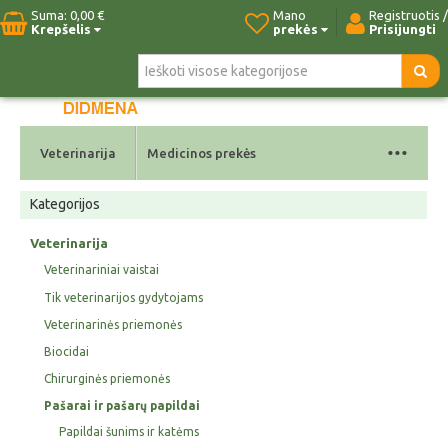
Suma:
0,00 €
Mano
Registruotis /
Krepšelis
prekės
Prisijungti
Pradžia
Naujos prekės
Paieška
Kontaktai
...
Veterinarija
Medicinos prekės
Kategorijos
Veterinarija
Veterinariniai vaistai
Tik veterinarijos gydytojams
Veterinarinės priemonės
Biocidai
Chirurginės priemonės
Pašarai ir pašarų papildai
Papildai šunims ir katėms