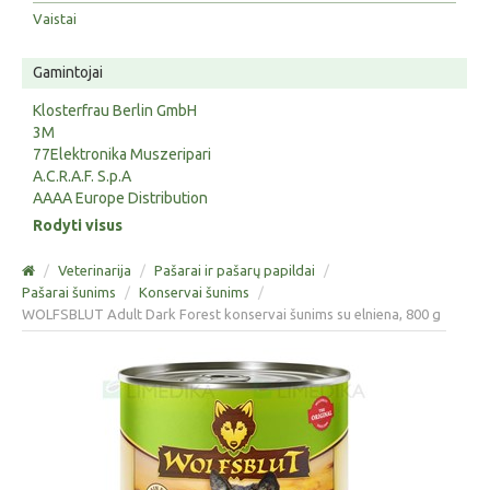
Vaistai
Gamintojai
Klosterfrau Berlin GmbH
3M
77Elektronika Muszeripari
A.C.R.A.F. S.p.A
AAAA Europe Distribution
Rodyti visus
/
Veterinarija
/
Pašarai ir pašarų papildai
/
Pašarai šunims
/
Konservai šunims
/
WOLFSBLUT Adult Dark Forest konservai šunims su elniena, 800 g