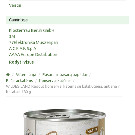
Vaistai
Gamintojai
Klosterfrau Berlin GmbH
3M
77Elektronika Muszeripari
A.C.R.A.F. S.p.A
AAAA Europe Distribution
Rodyti visus
/
Veterinarija
/
Pašarai ir pašarų papildai
/
Pašarai katėms
/
Konservai katėms
/
WILDES LAND Ragout konservai katėms su kalakutiena, antiena ir
batatais 180 g