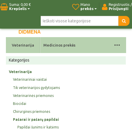
Suma:
0,00 €
Mano
Registruotis /
Krepšelis
prekės
Prisijungti
Pradžia
Naujos prekės
Paieška
Kontaktai
...
Veterinarija
Medicinos prekės
Kategorijos
Veterinarija
Veterinariniai vaistai
Tik veterinarijos gydytojams
Veterinarinės priemonės
Biocidai
Chirurginės priemonės
Pašarai ir pašarų papildai
Papildai šunims ir katėms