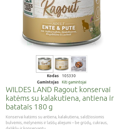
Kodas
105330
Gamintojas
Kiti gamintojai
WILDES LAND Ragout konservai
katėms su kalakutiena, antiena ir
batatais 180 g
Konservai katėms su antiena, kalakutiena, saldžiosiomis
bulvėmis, mėlynėmis ir lašišų aliejumi – be grūdų, cukraus,
dažiklių ir konservantų.