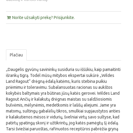
Norite užsakyti prekę? Prisijunkite.
Plačiau
„Daugelis gyvūnų savininkų susiduria su iššūkiu, kaip pamaitinti
išrankų tigrą. Todėl mūsų mitybos ekspertai sukūrė „Wildes
Land Ragout“ drėgną ėdalą katėms, kuris stebina puikiu
priėmimu ir toleravimu. Subalansuotas racionas su aukštos
kokybės baltymais yra būtinas jūsų katės gerovei. Wildes Land
Ragout Ančių ir kalakutų drėgnas maistas su saldžiosiomis
bulvėmis, mėlynėmis, medetkomis ir lašišų aliejumi. Jame yra
matomų, sultingų gabalėlių tikros, smulkiai supjaustytos anties
ir kalakutienos mėsos ir vidurių, švelniai virtų savo sultyse, kad
patirtų ypatingą skonį ir užtikrintų, jog katės pamėgtų šį ėdalą.
Tarsi šviežiai paruoštas, rafinuotos receptūros pabrėžia gryną