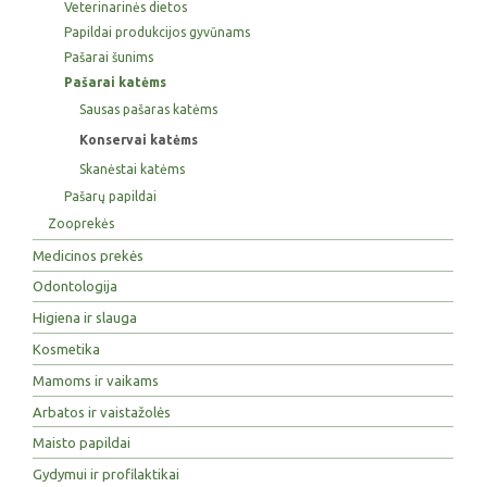
Veterinarinės dietos
Papildai produkcijos gyvūnams
Pašarai šunims
Pašarai katėms
Sausas pašaras katėms
Konservai katėms
Skanėstai katėms
Pašarų papildai
Zooprekės
Medicinos prekės
Odontologija
Higiena ir slauga
Kosmetika
Mamoms ir vaikams
Arbatos ir vaistažolės
Maisto papildai
Gydymui ir profilaktikai