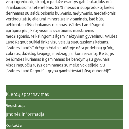
visų ingredientų skonį, o padaže esantys gabaliukai įtiks net
išrankiausioms letenėlėms. 65 % mėsos ir subproduktų kiekis
derinamas su saldžiosiomis bulvėmis, mėlynėmis, medetkomis,
vertingu lašišų aliejumi, mineralais ir vitaminais, kad būtų
užtikrintas rūšiai tinkamas racionas. Wildes Land Ragout
aprūpina jūsų katę visomis svarbiomis maistinėmis
medžiagomis, reikalingomis ilgam ir aktyviam gyvenimui. Wildes
Land Ragout puikiai tinka visų veislių suaugusioms katėms.
„Wildes Land's“ drėgno ėdalo sudėtyje nėra pridėtinių grūdų,
cukraus, dažiklių, kvapiųjų medžiagų ar konservantų. Be to, jis
be išimties kuriamas ir gaminamas be bandymų su gyvūnais.
Visos raguočių rūšys gaminamos su meile Vokietijoje. Su
„Wildes Land Ragout“ - gryna gamta tiesiai į jūsų dubenėlį!“
Klientų aptarnavimas
Registracija
Įmonės informacija
Kontaktai