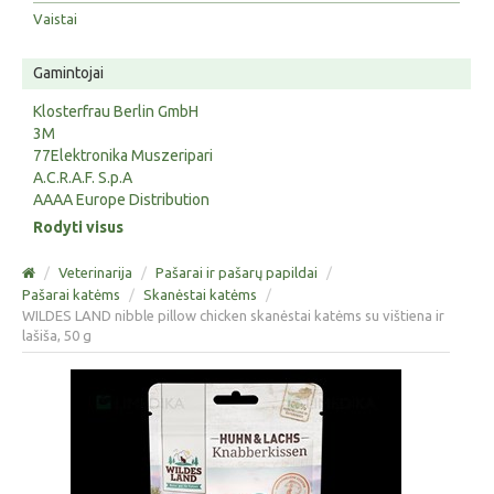
Vaistai
Gamintojai
Klosterfrau Berlin GmbH
3M
77Elektronika Muszeripari
A.C.R.A.F. S.p.A
AAAA Europe Distribution
Rodyti visus
/
Veterinarija
/
Pašarai ir pašarų papildai
/
Pašarai katėms
/
Skanėstai katėms
/
WILDES LAND nibble pillow chicken skanėstai katėms su vištiena ir
lašiša, 50 g