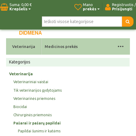
Suma:
0,00 €
Mano
Registruotis /
Krepšelis
prekės
Prisijungti
Pradžia
Naujos prekės
Paieška
Kontaktai
...
Veterinarija
Medicinos prekės
Kategorijos
Veterinarija
Veterinariniai vaistai
Tik veterinarijos gydytojams
Veterinarinės priemonės
Biocidai
Chirurginės priemonės
Pašarai ir pašarų papildai
Papildai šunims ir katėms