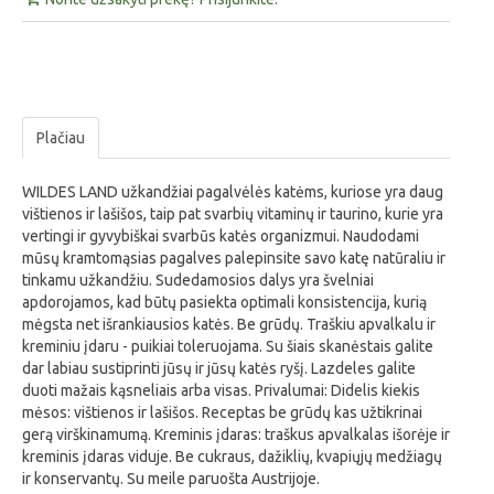
Plačiau
WILDES LAND užkandžiai pagalvėlės katėms, kuriose yra daug
vištienos ir lašišos, taip pat svarbių vitaminų ir taurino, kurie yra
vertingi ir gyvybiškai svarbūs katės organizmui. Naudodami
mūsų kramtomąsias pagalves palepinsite savo katę natūraliu ir
tinkamu užkandžiu. Sudedamosios dalys yra švelniai
apdorojamos, kad būtų pasiekta optimali konsistencija, kurią
mėgsta net išrankiausios katės. Be grūdų. Traškiu apvalkalu ir
kreminiu įdaru - puikiai toleruojama. Su šiais skanėstais galite
dar labiau sustiprinti jūsų ir jūsų katės ryšį. Lazdeles galite
duoti mažais kąsneliais arba visas. Privalumai: Didelis kiekis
mėsos: vištienos ir lašišos. Receptas be grūdų kas užtikrinai
gerą virškinamumą. Kreminis įdaras: traškus apvalkalas išorėje ir
kreminis įdaras viduje. Be cukraus, dažiklių, kvapiųjų medžiagų
ir konservantų. Su meile paruošta Austrijoje.