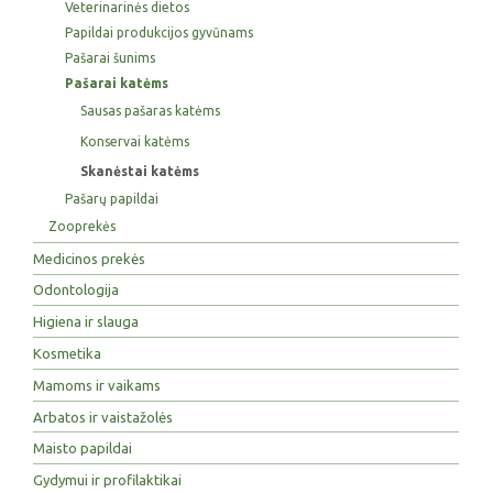
Veterinarinės dietos
Papildai produkcijos gyvūnams
Pašarai šunims
Pašarai katėms
Sausas pašaras katėms
Konservai katėms
Skanėstai katėms
Pašarų papildai
Zooprekės
Medicinos prekės
Odontologija
Higiena ir slauga
Kosmetika
Mamoms ir vaikams
Arbatos ir vaistažolės
Maisto papildai
Gydymui ir profilaktikai