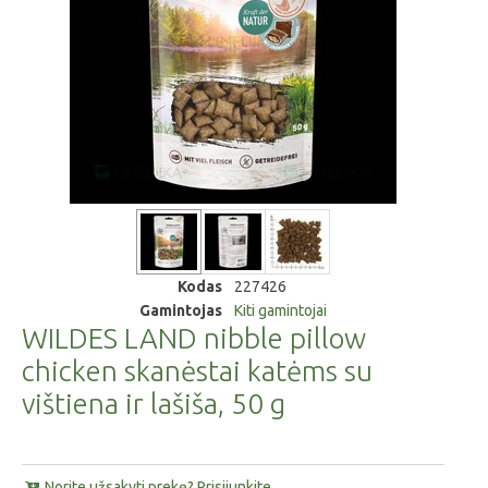
Kodas
227426
Gamintojas
Kiti gamintojai
WILDES LAND nibble pillow
chicken skanėstai katėms su
vištiena ir lašiša, 50 g
Norite užsakyti prekę? Prisijunkite.