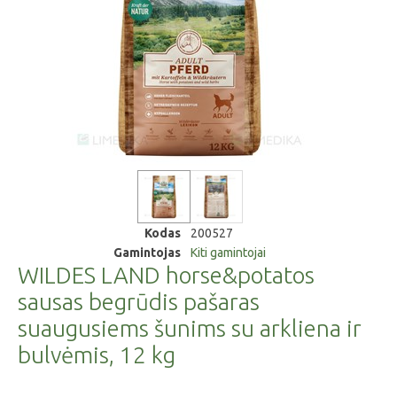
Kodas
200527
Gamintojas
Kiti gamintojai
WILDES LAND horse&potatos
sausas begrūdis pašaras
suaugusiems šunims su arkliena ir
bulvėmis, 12 kg