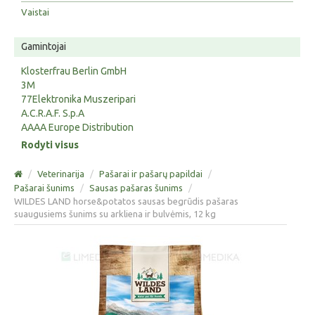
Vaistai
Gamintojai
Klosterfrau Berlin GmbH
3M
77Elektronika Muszeripari
A.C.R.A.F. S.p.A
AAAA Europe Distribution
Rodyti visus
/
Veterinarija
/
Pašarai ir pašarų papildai
/
Pašarai šunims
/
Sausas pašaras šunims
/
WILDES LAND horse&potatos sausas begrūdis pašaras
suaugusiems šunims su arkliena ir bulvėmis, 12 kg