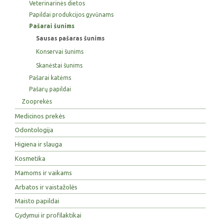
Veterinarinės dietos
Papildai produkcijos gyvūnams
Pašarai šunims
Sausas pašaras šunims
Konservai šunims
Skanėstai šunims
Pašarai katėms
Pašarų papildai
Zooprekės
Medicinos prekės
Odontologija
Higiena ir slauga
Kosmetika
Mamoms ir vaikams
Arbatos ir vaistažolės
Maisto papildai
Gydymui ir profilaktikai