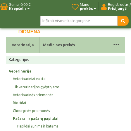
Suma:
0,00 €
Mano
Registruotis /
Krepšelis
prekės
Prisijungti
Pradžia
Naujos prekės
Paieška
Kontaktai
...
Veterinarija
Medicinos prekės
Kategorijos
Veterinarija
Veterinariniai vaistai
Tik veterinarijos gydytojams
Veterinarinės priemonės
Biocidai
Chirurginės priemonės
Pašarai ir pašarų papildai
Papildai šunims ir katėms