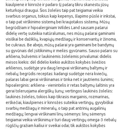
kiaulpienė ir kinrožė ir padaro šį pašarą tikru skanėstu jūsų
keturkojui draugui. Šios žolelės taip pat teigiamai veikia
svarbius organus, tokius kaip kepenys, šlapimo pūslė ir inkstai,
o taip pat virškinimo sistemą bei kraujotakos sistemą. Mūsų
begrūdžiam ir hipoalerginiam Wildes Land sausam pašarui
didelę vertę suteikia natūralumas, nes mūsų pašarai gaminami
visiškai be dažiklių, kvapiųjų medžiagų ir konservantų ir žinoma,
be cukraus. Be abejo, mūsų pašarai yra gaminami be bandymų
su gyvūnais dėl įsitikinimų ir meilės gyvūnams. Sauso pašaro su
arkliena, bulvėmis ir laukinėmis žolelėmis privalumai: didelis
mėsos kiekis: dėl didelio kiekio aukštos kokybės šviežios
arklienos, sudėtyje yra daug lengvai virškinamų baltymų ir
riebalų; begrūdis receptas: kadangi sudėtyje nėra kviečių,
pašaras labai gerai virškinamas ir tinka net ir jautriems šunims;
hipoalerginis: arkliena - vienintelis ir retas baltymų šaltinis yra
gerai toleruojama alergiškų šunų; vertingos laukinės žolelės:
laukinės žolelės, tokios kaip tikrasis margainis, rozmarinas,
erškėčiai, kiaulpienės ir kinrožės suteikia vertingų, gyvybiškai
svarbių medžiagų ir mineralų, o taip pat antrinių augalinių
medžiagų; lengvai virškinami linų sėmenys: linų sėmenys
teigiamai veikia virškinimą ir turi daug vertingų omega-3 riebalų
rūgščių gražiam kailiui ir sveikai odai; tik aukštos kokybės