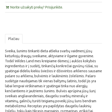
Norite užsakyti prekę? Prisijunkite.
Plačiau
Sveika, šunims tinkanti dieta atlieka svarbų vaidmenį jūsų
keturkojų draugų sveikame, aktyviame ir ilgame gyvenime.
Todėl Wildes Land mes kreipiame dėmesį į aukšos kokybės
ingredientus ir į sudėtį, tinkančią konkrečiai gyvūnų rūšiai, su
ypatingai dideliu kiekiu šviežios ir džiovintos arklienos sausame
pašare su arkliena, bulvėmis ir laukinėmis žolelėmis. Pašaro
sudėtyje naudojamas tik vienas baltymų šatinis, todėl jis yra
labai lengvai virškinamas ir ypatingai tinka nuo alergijų
kenčiantiems ir jautriems šunims. Bulvės aprūpina jūsų šunį
sveikais angliavandeniais, daugeliu svarbių mineralų ir
vitaminų, galinčių turėti teigiamą poveikį jūsų šuns bendram
metabolizmui. Receptas yra papildytas daugeliu laukinių
žolelių, tokių kaip tikrasis margainis, rozmarinas, erškėčiai,