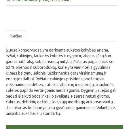
Plačiau
Šiuose konservuose yra derinama aukštos kokybės ėriena,
ryžiai, cukinijos, laukinės žolelės ir dygminų aliejus, jūsų šuo
gauna natūralią, subalansuotą mitybą. Pašaras pagamintas su
62 % ėrienos ir subproduktų, kurie yra vienintelis gyvulinės
kilmės baltymų šaltinis, užtikrinantis gerą virškinamumą ir
energijos šaltinį. Ryžiai ir cukinijos prisideda prie lengvai
virškinamos sudėties, suteikia vitaminų ir mineralų, o laukinės
žolelės papildo vertingomis medžiagomis. Dygminų aliejus gali
padėti išlaikyti odos ir kailio sveikatą. Pašaras neturi glitimo,
cukraus, dirbtinių dažiklių, kvapiųjų medžiagų ar konservantų.
Jis sukurtas be bandymų su gyvūnais ir gaminamas Vokietijoje,
laikantis aukščiausių standartų.