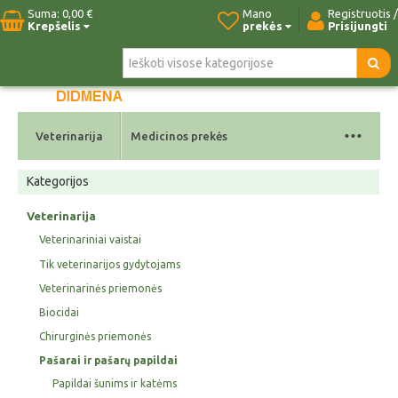
Suma:
0,00 €
Mano
Registruotis /
Krepšelis
prekės
Prisijungti
Pradžia
Naujos prekės
Paieška
Kontaktai
...
Veterinarija
Medicinos prekės
Kategorijos
Veterinarija
Veterinariniai vaistai
Tik veterinarijos gydytojams
Veterinarinės priemonės
Biocidai
Chirurginės priemonės
Pašarai ir pašarų papildai
Papildai šunims ir katėms