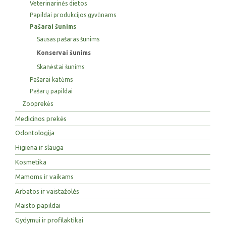
Veterinarinės dietos
Papildai produkcijos gyvūnams
Pašarai šunims
Sausas pašaras šunims
Konservai šunims
Skanėstai šunims
Pašarai katėms
Pašarų papildai
Zooprekės
Medicinos prekės
Odontologija
Higiena ir slauga
Kosmetika
Mamoms ir vaikams
Arbatos ir vaistažolės
Maisto papildai
Gydymui ir profilaktikai