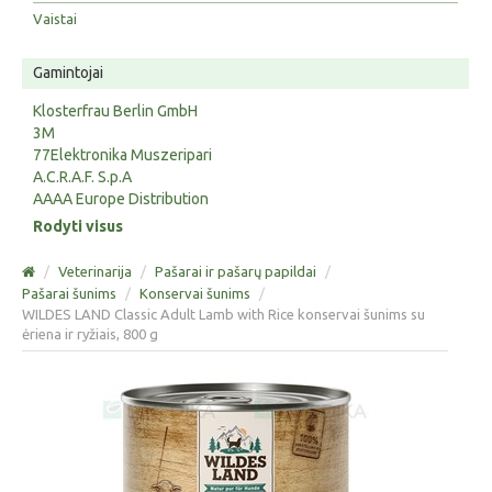
Vaistai
Gamintojai
Klosterfrau Berlin GmbH
3M
77Elektronika Muszeripari
A.C.R.A.F. S.p.A
AAAA Europe Distribution
Rodyti visus
/
Veterinarija
/
Pašarai ir pašarų papildai
/
Pašarai šunims
/
Konservai šunims
/
WILDES LAND Classic Adult Lamb with Rice konservai šunims su
ėriena ir ryžiais, 800 g