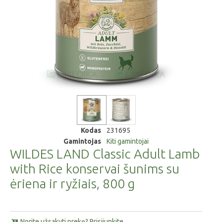
Kodas
231695
Gamintojas
Kiti gamintojai
WILDES LAND Classic Adult Lamb
with Rice konservai šunims su
ėriena ir ryžiais, 800 g
Norite užsakyti prekę? Prisijunkite.