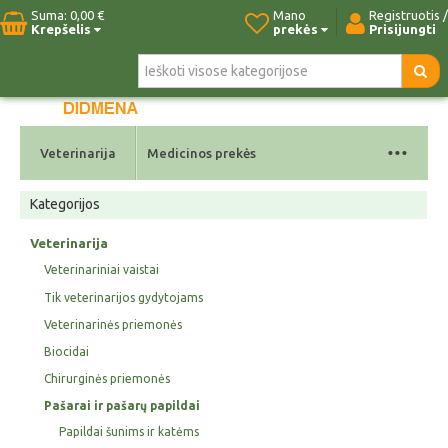
Suma:
0,00 €
Mano
Registruotis /
Krepšelis
prekės
Prisijungti
Pradžia
Naujos prekės
Paieška
Kontaktai
...
Veterinarija
Medicinos prekės
Kategorijos
Veterinarija
Veterinariniai vaistai
Tik veterinarijos gydytojams
Veterinarinės priemonės
Biocidai
Chirurginės priemonės
Pašarai ir pašarų papildai
Papildai šunims ir katėms