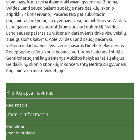
vitaminais, kurių reikia ilgam ir aktyviam gyvenimui. Žinoma,
Wildes Land sauso pašaro sudėtyje nėra dažiklių, skonio
stipriklių ir konservantų. Pašaras taip pat sukurtas ir
pagamintas be tyrimų su gyvūnais. Jūsų numylėtinis su Wildes
Land gauna gamtos autentiškumą tiesiai į dubenėlį. Wildes
Land sausas pašaras su vištiena ir daržovėmis tinka visų veislių
suaugusioms katėms. Apie Wildes Land sausą pašarą su
vištiena ir daržovėmis: Visavertis pašaras Didelis kiekis mėsos
Receptas be grūdų Noriai ėdamas Vertingos laukinės žolelės
Gerai toleruojami linų sėmenys Aukštos kokybės lašišų aliejus
Be dažiklių, skonio stipriklių ir konservantų Netirta su gyvūnais
Pagaminta su meile Vokietijoje
Klientų aptarnavimas
Registracija
Įmonės informacija
Kontaktai
Įmonės puslapis