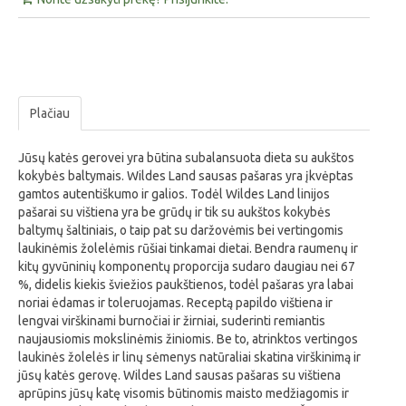
Plačiau
Jūsų katės gerovei yra būtina subalansuota dieta su aukštos
kokybės baltymais. Wildes Land sausas pašaras yra įkvėptas
gamtos autentiškumo ir galios. Todėl Wildes Land linijos
pašarai su vištiena yra be grūdų ir tik su aukštos kokybės
baltymų šaltiniais, o taip pat su daržovėmis bei vertingomis
laukinėmis žolelėmis rūšiai tinkamai dietai. Bendra raumenų ir
kitų gyvūninių komponentų proporcija sudaro daugiau nei 67
%, didelis kiekis šviežios paukštienos, todėl pašaras yra labai
noriai ėdamas ir toleruojamas. Receptą papildo vištiena ir
lengvai virškinami burnočiai ir žirniai, suderinti remiantis
naujausiomis mokslinėmis žiniomis. Be to, atrinktos vertingos
laukinės žolelės ir linų sėmenys natūraliai skatina virškinimą ir
jūsų katės gerovę. Wildes Land sausas pašaras su vištiena
aprūpins jūsų katę visomis būtinomis maisto medžiagomis ir