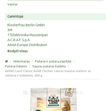
Vaistai
Gamintojai
Klosterfrau Berlin GmbH
3M
77Elektronika Muszeripari
A.C.R.A.F. S.p.A
AAAA Europe Distribution
Rodyti visus
/
Veterinarija
/
Pašarai ir pašarų papildai
/
Pašarai katėms
/
Sausas pašaras katėms
/
Wildes Land Classic Adult Chicken sausas maistas katėms su
vištiena ir žolelėmis, 400 g