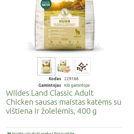
Kodas
229166
Gamintojas
Kiti gamintojai
Wildes Land Classic Adult
Chicken sausas maistas katėms su
vištiena ir žolelėmis, 400 g
Norite užsakyti prekę? Prisijunkite.