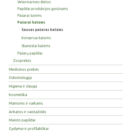
Veterinarinės dietos
Papildai produkcijos gyvūnams
Pašarai šunims
Pašarai katėms
Sausas pašaras katėms
Konservai katėms
Skanėstai katėms
Pašarų papildai
Zooprekės
Medicinos prekės
Odontologija
Higiena ir slauga
Kosmetika
Mamoms ir vaikams
Arbatos ir vaistažolės
Maisto papildai
Gydymui ir profilaktikai