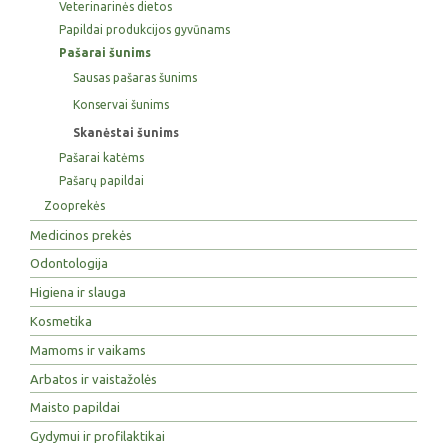
Veterinarinės dietos
Papildai produkcijos gyvūnams
Pašarai šunims
Sausas pašaras šunims
Konservai šunims
Skanėstai šunims
Pašarai katėms
Pašarų papildai
Zooprekės
Medicinos prekės
Odontologija
Higiena ir slauga
Kosmetika
Mamoms ir vaikams
Arbatos ir vaistažolės
Maisto papildai
Gydymui ir profilaktikai