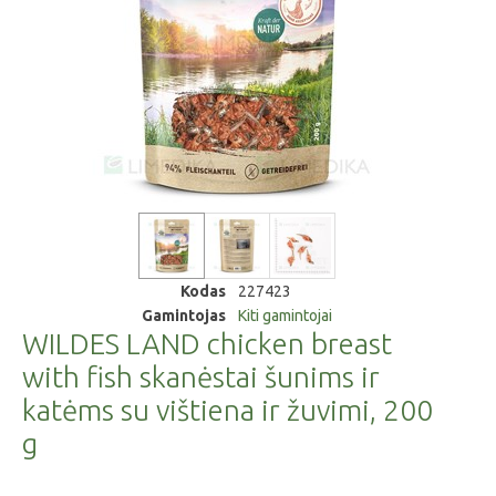
Kodas
227423
Gamintojas
Kiti gamintojai
WILDES LAND chicken breast
with fish skanėstai šunims ir
katėms su vištiena ir žuvimi, 200
g