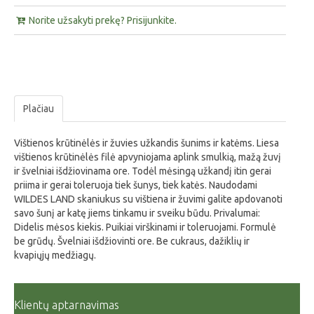
Norite užsakyti prekę? Prisijunkite.
Plačiau
Vištienos krūtinėlės ir žuvies užkandis šunims ir katėms. Liesa
vištienos krūtinėlės filė apvyniojama aplink smulkią, mažą žuvį
ir švelniai išdžiovinama ore. Todėl mėsingą užkandį itin gerai
priima ir gerai toleruoja tiek šunys, tiek katės. Naudodami
WILDES LAND skaniukus su vištiena ir žuvimi galite apdovanoti
savo šunį ar katę jiems tinkamu ir sveiku būdu. Privalumai:
Didelis mėsos kiekis. Puikiai virškinami ir toleruojami. Formulė
be grūdų. Švelniai išdžiovinti ore. Be cukraus, dažiklių ir
kvapiųjų medžiagų.
Klientų aptarnavimas