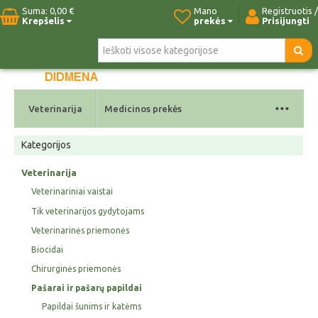
Suma:
0,00 €
Mano
Registruotis /
Krepšelis
prekės
Prisijungti
Pradžia
Naujos prekės
Paieška
Kontaktai
...
Veterinarija
Medicinos prekės
Kategorijos
Veterinarija
Veterinariniai vaistai
Tik veterinarijos gydytojams
Veterinarinės priemonės
Biocidai
Chirurginės priemonės
Pašarai ir pašarų papildai
Papildai šunims ir katėms