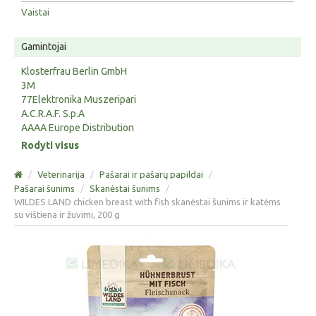
Vaistai
Gamintojai
Klosterfrau Berlin GmbH
3M
77Elektronika Muszeripari
A.C.R.A.F. S.p.A
AAAA Europe Distribution
Rodyti visus
/
Veterinarija
/
Pašarai ir pašarų papildai
/
Pašarai šunims
/
Skanėstai šunims
/
WILDES LAND chicken breast with fish skanėstai šunims ir katėms
su vištiena ir žuvimi, 200 g