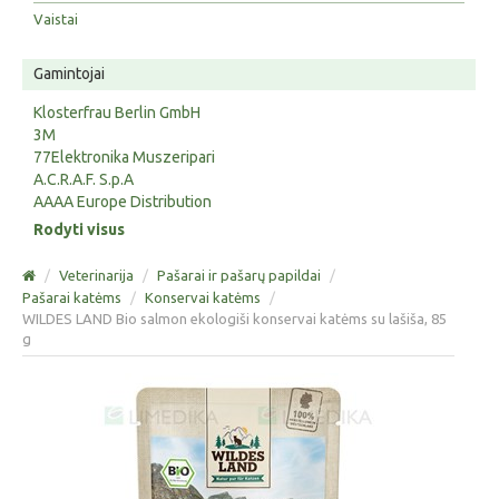
Vaistai
Gamintojai
Klosterfrau Berlin GmbH
3M
77Elektronika Muszeripari
A.C.R.A.F. S.p.A
AAAA Europe Distribution
Rodyti visus
/
Veterinarija
/
Pašarai ir pašarų papildai
/
Pašarai katėms
/
Konservai katėms
/
WILDES LAND Bio salmon ekologiši konservai katėms su lašiša, 85
g