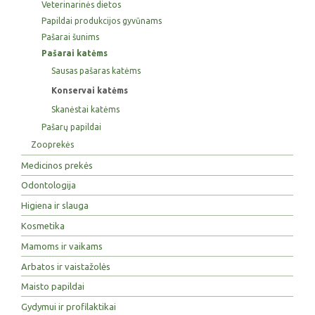
Veterinarinės dietos
Papildai produkcijos gyvūnams
Pašarai šunims
Pašarai katėms
Sausas pašaras katėms
Konservai katėms
Skanėstai katėms
Pašarų papildai
Zooprekės
Medicinos prekės
Odontologija
Higiena ir slauga
Kosmetika
Mamoms ir vaikams
Arbatos ir vaistažolės
Maisto papildai
Gydymui ir profilaktikai