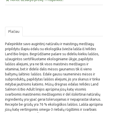
Plačiau
Palepinkite savo augintinį natūraliu ir maistingų medžiagų
pripildytu šlapiu ėdalu su ekologiška šviežia lašiša iš Wildes
Land Bio linijos. Begrūdžiame pašare su dideliu kiekiu lašišos,
užaugintos sertifikuotame ekologiniame ūkyje, papildyto
lašišos aliejumi, yra ne tik visos maistinės medžiagos ir
vitaminai, bet ir didelė dalis mėsos gaunamos tik iš vieno
baltymų šaltinio: lašišos. Ėdale gausu raumeninės mėsos ir
subproduktų, papildytas lašišos aliejumi, jis yra skanus ir tinka
mitybai jautrioms katėms. Mūsų drėgnas ėdalas Wildes Land
Salmon iš Bio Adult linijos aprūpina jūsų katę visomis
svarbiomis maistinėmis medžiagomis ir dėl išskirtinai natūralių
ingredientų yra ypač gerai toleruojamas ir nepaprastai skanus.
Recepte be grūdų yra 76 % ekologiškos lašišos. Lašiša aprūpina
jūsų katę vertingomis omega-3 riebalų rūgštimis ir svarbiais