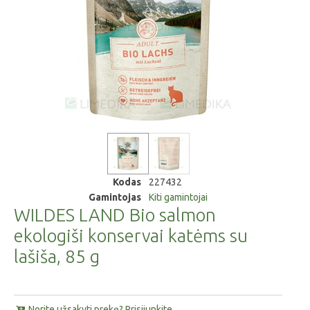
Kodas
227432
Gamintojas
Kiti gamintojai
WILDES LAND Bio salmon
ekologiši konservai katėms su
lašiša, 85 g
Norite užsakyti prekę? Prisijunkite.