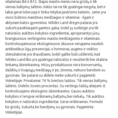
vitaminais B6 ir B12. Šlapio maisto meniu nėra grūdų ir tik
vienas baltymų šaltinis. Katės tai ne tik ypatingai mėgsta, bet ir
labai gerai toleruoja ir tinka mitybai jautrioms katėms. Jame yra
visos būtinos maistinės medžiagos ir vitaminai - ilgam ir
aktyviam katės gyvenimui. Wildes Land drėgni pašarai yra
sukurti pasikliaujant gamtos galia, todėl jų sudėtyje yra tik
natūralūs aukštos kokybės ingredientai, aprūpinantys jūsų
brangiuosius vertingomis maisto medžiagomis ir vitaminais.
Kontroliuojamuose ekologiniuose ūkiuose vengiama naudoti
antibiotikus ligų prevencijai, o hormonai, augimo ir veiklos
stimuliatoriai yra draudžiami, todėl galite būti užtikrinti, kad
Wildes Land Bio yra ypatingai natūralūs ir neužteršti bei skatina
tinkamą ūkininkavimą. Mūsų produktuose nėra konservantų,
dažiklių ir kvapiųjų medžiagų ir jie, žinoma, nebuvo bandomi su
gyvūnais. Šie pašarai su didele meile sukurti ir pagaminti
Vokietijoje. Privalumai: 76 % šviežios lašišos. Tik vienas baltymų
šaltinis. Didelis žuvies procentas. Su vertingu lašišų aliejumi. Iš
kontroliuojamo ekologinio ūkininkavimo. Gausu aukštos
kokybės ir lengvai virškinamų baltymų bei riebalų. Tik aukštos
kokybės ir natūralūs ingredientai. Gerai virškinamas. Formulė
be grūdų. Sukurta be bandymų su gyvūnais. Pagaminta
Vokietijoje.