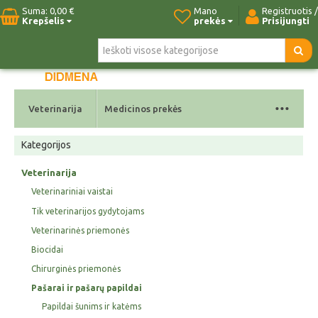
Suma:
0,00 €
Mano
Registruotis /
Krepšelis
prekės
Prisijungti
Pradžia
Naujos prekės
Paieška
Kontaktai
...
Veterinarija
Medicinos prekės
Kategorijos
Veterinarija
Veterinariniai vaistai
Tik veterinarijos gydytojams
Veterinarinės priemonės
Biocidai
Chirurginės priemonės
Pašarai ir pašarų papildai
Papildai šunims ir katėms