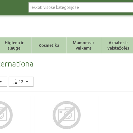
Higiena ir
Mamoms ir
Arbatos ir
Kosmetika
slauga
vaikams
vaistažolės
nternationa
12