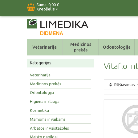
Suma:
0,00 €
Krepšelis
Medicinos
Veterinarija
Odontologija
prekės
Kategorijos
Vitaflo I
Veterinarija
Medicinos prekės
Rūšiavimas
Odontologija
Higiena ir slauga
Kosmetika
Mamoms ir vaikams
Arbatos ir vaistažolės
Maisto papildai