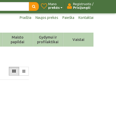
Mano
Registruotis /
prekės
Prisijungti
Pradžia
Naujos prekės
Paieška
Kontaktai
Maisto
Gydymui ir
Vaistai
papildai
profilaktikai