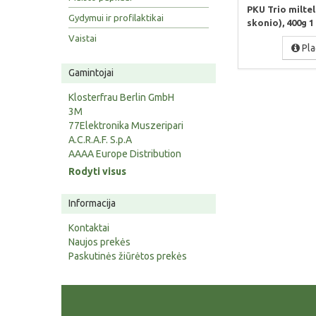
PKU Trio miltel
Gydymui ir profilaktikai
skonio), 400g 1 v
Vaistai
Pla
Gamintojai
Klosterfrau Berlin GmbH
3M
77Elektronika Muszeripari
A.C.R.A.F. S.p.A
AAAA Europe Distribution
Rodyti visus
Informacija
Kontaktai
Naujos prekės
Paskutinės žiūrėtos prekės