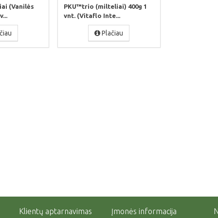
iai (Vanilės
PKU™trio (milteliai) 400g 1
...
vnt. (Vitaflo Inte...
čiau
Plačiau
Klientų aptarnavimas
Įmonės informacija
N