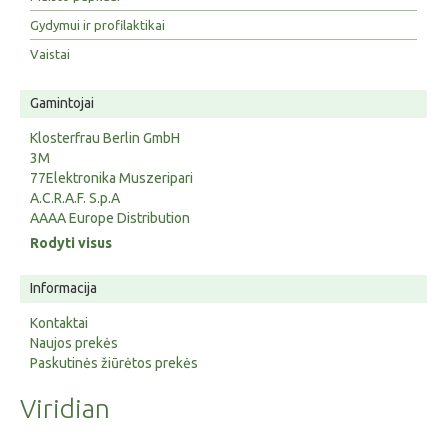
Gydymui ir profilaktikai
Vaistai
Gamintojai
Klosterfrau Berlin GmbH
3M
77Elektronika Muszeripari
A.C.R.A.F. S.p.A
AAAA Europe Distribution
Rodyti visus
Informacija
Kontaktai
Naujos prekės
Paskutinės žiūrėtos prekės
Viridian