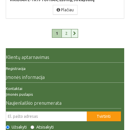
Plačiau
1
2
Klientų aptarnavimas
Registracija
Įmonės informacija
Kontaktai
Įmonės puslapis
Naujienlaiškio prenumerata
Tvirtinti
Užsakyti
Atsisakyti