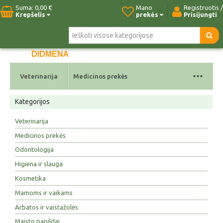
Suma:
0,00 €
Mano
Registruotis /
Krepšelis
prekės
Prisijungti
Pradžia
Naujos prekės
Paieška
Kontaktai
...
Veterinarija
Medicinos prekės
Kategorijos
Veterinarija
Medicinos prekės
Odontologija
Higiena ir slauga
Kosmetika
Mamoms ir vaikams
Arbatos ir vaistažolės
Maisto papildai