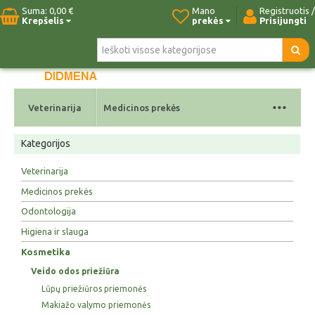
Suma:
0,00 €
Mano
Registruotis /
Krepšelis
prekės
Prisijungti
Pradžia
Naujos prekės
Paieška
Kontaktai
...
Veterinarija
Medicinos prekės
Kategorijos
Veterinarija
Medicinos prekės
Odontologija
Higiena ir slauga
Kosmetika
Veido odos priežiūra
Lūpų priežiūros priemonės
Makiažo valymo priemonės