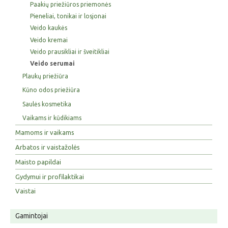
Paakių priežiūros priemonės
Pieneliai, tonikai ir losjonai
Veido kaukės
Veido kremai
Veido prausikliai ir šveitikliai
Veido serumai
Plaukų priežiūra
Kūno odos priežiūra
Saulės kosmetika
Vaikams ir kūdikiams
Mamoms ir vaikams
Arbatos ir vaistažolės
Maisto papildai
Gydymui ir profilaktikai
Vaistai
Gamintojai