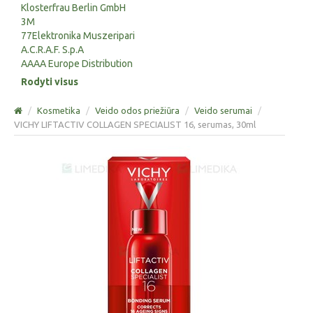
Klosterfrau Berlin GmbH
3M
77Elektronika Muszeripari
A.C.R.A.F. S.p.A
AAAA Europe Distribution
Rodyti visus
/
Kosmetika
/
Veido odos priežiūra
/
Veido serumai
/
VICHY LIFTACTIV COLLAGEN SPECIALIST 16, serumas, 30ml