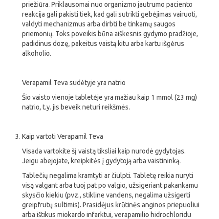
priežiūra. Priklausomai nuo organizmo jautrumo paciento
reakcija gali pakisti tiek, kad gali sutrikti gebėjimas vairuoti,
valdyti mechanizmus arba dirbti be tinkamų saugos
priemonių. Toks poveikis būna aiškesnis gydymo pradžioje,
padidinus dozę, pakeitus vaistą kitu arba kartu išgėrus
alkoholio.
Verapamil Teva sudėtyje yra natrio
Šio vaisto vienoje tabletėje yra mažiau kaip 1 mmol (23 mg)
natrio, t.y. jis beveik neturi reikšmės.
Kaip vartoti Verapamil Teva
Visada vartokite šį vaistą tiksliai kaip nurodė gydytojas.
Jeigu abejojate, kreipkitės į gydytoją arba vaistininką.
Tablečių negalima kramtyti ar čiulpti. Tabletę reikia nuryti
visą valgant arba tuoj pat po valgio, užsigeriant pakankamu
skysčio kiekiu (pvz., stikline vandens, negalima užsigerti
greipfrutų sultimis). Prasidėjus krūtinės anginos priepuoliui
arba ištikus miokardo infarktui, verapamilio hidrochloridu