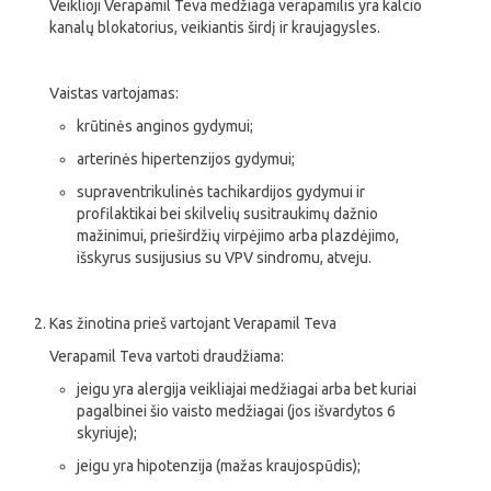
Veiklioji Verapamil Teva medžiaga verapamilis yra kalcio
kanalų blokatorius, veikiantis širdį ir kraujagysles.
Vaistas vartojamas:
krūtinės anginos gydymui;
arterinės hipertenzijos gydymui;
supraventrikulinės tachikardijos gydymui ir
profilaktikai bei skilvelių susitraukimų dažnio
mažinimui, prieširdžių virpėjimo arba plazdėjimo,
išskyrus susijusius su VPV sindromu, atveju.
Kas žinotina prieš vartojant Verapamil Teva
Verapamil Teva vartoti draudžiama:
jeigu yra alergija veikliajai medžiagai arba bet kuriai
pagalbinei šio vaisto medžiagai (jos išvardytos 6
skyriuje);
jeigu yra hipotenzija (mažas kraujospūdis);