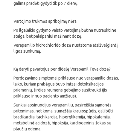
galima pradėti gydyti tik po 7 dienų.
Vartojimo trukmės apribojimų nėra.
Po ilgalaikio gydymo vaisto vartojimą būtina nutraukti ne
staiga, bet palaipsniui mažinant dozę.
Verapamilio hidrochlorido dozė nustatoma atsižvelgiant į
ligos sunkumą.
Ką daryti pavartojus per didelę Verapamil Teva dozę?
Perdozavimo simptomai priklauso nuo verapamilio dozės,
laiko, kuriam prabėgus buvo imtasi detoksikacijos
priemonių, širdies raumens gebėjimo susitraukti (jis
priklauso ir nuo paciento amžiaus).
Sunkiai apsinuodijus verapamiliu, pasireiškia sąmonės
pritemimas, net koma, sumažėja kraujospūdis, gali būti
bradikardija, tachikardija, hiperglikemija, hipokalemija,
metabolinė acidozė, hipoksija, kardiogeninis šokas su
plaučių edema.