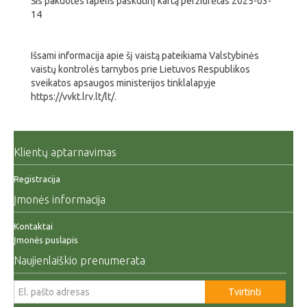
Šis pakuotės lapelis paskutinį kartą peržiūrėtas 2025-03-
14
Išsami informacija apie šį vaistą pateikiama Valstybinės
vaistų kontrolės tarnybos prie Lietuvos Respublikos
sveikatos apsaugos ministerijos tinklalapyje
https://vvkt.lrv.lt/lt/.
Klientų aptarnavimas
Registracija
Įmonės informacija
Kontaktai
Įmonės puslapis
Naujienlaiškio prenumerata
Tvirtinti