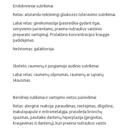
Endokrininiai sutrikimai
Retas: atsiranda reikšmingi gliukozės toleravimo sutrikimai.
Labai retas: ginekomastija (pasireiškia gydant ilgai,
senyviems pacientams, praeina nutraukus vaistinio
preparato vartojimą). Prolaktino koncentracijos kraujyje
padidėjimas.
Nežinomas: galaktorėja.
Skeleto, raumenų ir jungiamojo audinio sutrikimai
Labai retas: raumenų silpnumas, raumenų ar sąnarių
skausmas.
Bendrieji sutikimai ir vartojimo vietos pažeidimai
Retas: alerginė reakcija: paraudimas, niežėjimas, dilgėlinė,
makulopapulė ir eritromelalgija, prasideda bronchų
spazmas, pasitaikė dantenų hiperplazija (gingivitas,
kraujavimas iš dantenų), kuri praeina nutraukus vaisto