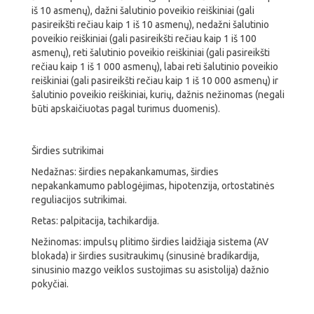
iš 10 asmenų), dažni šalutinio poveikio reiškiniai (gali
pasireikšti rečiau kaip 1 iš 10 asmenų), nedažni šalutinio
poveikio reiškiniai (gali pasireikšti rečiau kaip 1 iš 100
asmenų), reti šalutinio poveikio reiškiniai (gali pasireikšti
rečiau kaip 1 iš 1 000 asmenų), labai reti šalutinio poveikio
reiškiniai (gali pasireikšti rečiau kaip 1 iš 10 000 asmenų) ir
šalutinio poveikio reiškiniai, kurių, dažnis nežinomas (negali
būti apskaičiuotas pagal turimus duomenis).
Širdies sutrikimai
Nedažnas: širdies nepakankamumas, širdies
nepakankamumo pablogėjimas, hipotenzija, ortostatinės
reguliacijos sutrikimai.
Retas: palpitacija, tachikardija.
Nežinomas: impulsų plitimo širdies laidžiąja sistema (AV
blokada) ir širdies susitraukimų (sinusinė bradikardija,
sinusinio mazgo veiklos sustojimas su asistolija) dažnio
pokyčiai.