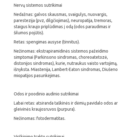
Nervų sistemos sutrikimai
Nedažnas: galvos skausmas, svaigulys, nuovargis,
parestezija (pvz, dilgčiojimas), neuropatija, tremoras,
staigus kraujo priplūdimas į odą (odos paraudimas ir
šilumos pojūtis).
Retas: spengimas ausyse (tinnitus).
Nežinomas: ekstrapiramidinės sistemos pažeidimo
simptomai (Parkinsono sindromas, choreoatetozė,
distonijos sindromas), kurie, nutraukus vaisto vartojimą,
išnyksta. Miastenija, Lambert-Eaton sindromas, Diušeno
miopatijos pasunkėjimas.
Odos ir poodinio audinio sutrikimai
Labai retas: atsiranda taškinės ir dėmių pavidalo odos ar
gleivinės kraujosruvos (purpura).
Nežinomas: fotodermatitas.
Virškinimo trakto sutrikimai