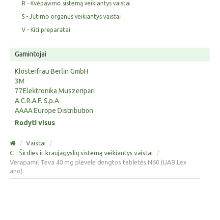
R - Kvėpavimo sistemą veikiantys vaistai
S - Jutimo organus veikiantys vaistai
V - Kiti preparatai
Gamintojai
Klosterfrau Berlin GmbH
3M
77Elektronika Muszeripari
A.C.R.A.F. S.p.A
AAAA Europe Distribution
Rodyti visus
/
Vaistai
/
C - Širdies ir kraujagyslių sistemą veikiantys vaistai
/
Verapamil Teva 40 mg plėvele dengtos tabletės N60 (UAB Lex
ano)