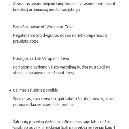
Atsiradus apsinuodijimo simptomams, prašome nedelsiant
kreiptis į artimiausią medicinos įstaigą.
Pamiršus pavartoti Verapamil Teva
Negalima vartoti dvigubos dozės norint kompensuoti
praleistą dozę.
Nustojus vartoti Verapamil Teva
Po ilgesnio gydymo vaisto vartojimą būtina nutraukti ne
staiga, o palaipsniui mažinant dozę.
Galimas šalutinis poveikis
Šis vaistas, kaip ir visi kiti, gali sukelti šalutinį poveikį, nors
jis pasireiškia ne visiems žmonėms.
Šalutinių poveikių dažnis apibūdinamas taip: labai dažni
šalutinio poveikio reiškiniai (gali pasireikšti ne rečiau kaip 1