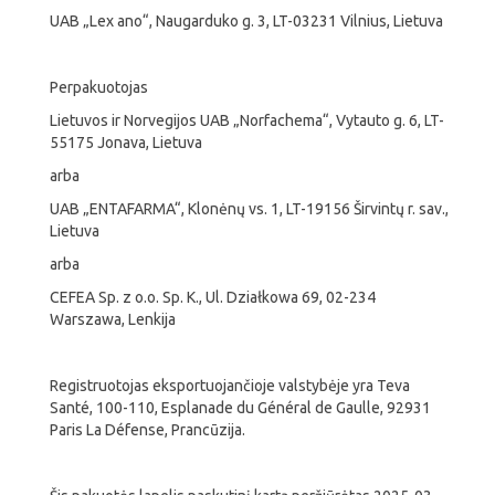
UAB „Lex ano“, Naugarduko g. 3, LT-03231 Vilnius, Lietuva
Perpakuotojas
Lietuvos ir Norvegijos UAB „Norfachema“, Vytauto g. 6, LT-
55175 Jonava, Lietuva
arba
UAB „ENTAFARMA“, Klonėnų vs. 1, LT-19156 Širvintų r. sav.,
Lietuva
arba
CEFEA Sp. z o.o. Sp. K., Ul. Działkowa 69, 02-234
Warszawa, Lenkija
Registruotojas eksportuojančioje valstybėje yra Teva
Santé, 100-110, Esplanade du Général de Gaulle, 92931
Paris La Défense, Prancūzija.