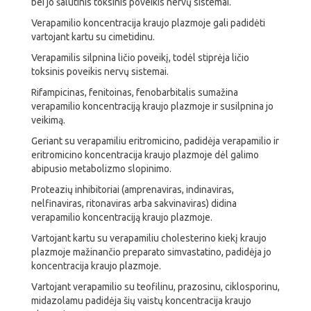
bei jo šalutinis toksinis poveikis nervų sistemai.
Verapamilio koncentracija kraujo plazmoje gali padidėti
vartojant kartu su cimetidinu.
Verapamilis silpnina ličio poveikį, todėl stiprėja ličio
toksinis poveikis nervų sistemai.
Rifampicinas, fenitoinas, fenobarbitalis sumažina
verapamilio koncentraciją kraujo plazmoje ir susilpnina jo
veikimą.
Geriant su verapamiliu eritromicino, padidėja verapamilio ir
eritromicino koncentracija kraujo plazmoje dėl galimo
abipusio metabolizmo slopinimo.
Proteazių inhibitoriai (amprenaviras, indinaviras,
nelfinaviras, ritonaviras arba sakvinaviras) didina
verapamilio koncentraciją kraujo plazmoje.
Vartojant kartu su verapamiliu cholesterino kiekį kraujo
plazmoje mažinančio preparato simvastatino, padidėja jo
koncentracija kraujo plazmoje.
Vartojant verapamilio su teofilinu, prazosinu, ciklosporinu,
midazolamu padidėja šių vaistų koncentracija kraujo