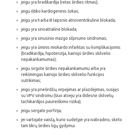
jeigu yra bradikardija (retas širdies ritmas);
jeigu ištiko kardiogeninis šokas;
jeigu yra II arba III laipsnio atrioventrikulinė blokada;
jeigu yra sinoatrialinė blokada;
jeigu yra sinusinio mazgo silpnumo sindromas;
jeigu yra ūminis miokardo infarktas su komplikacijomis
(bradikardija, hipotenzija, kairiojo širdies skilvelio
nepakankamumas);
jeigu sirgote širdies nepakankamumu arba yra
reikšmingas kairiojo širdies skilvelio funkcijos
sutrikimas;
jeigu yra prieširdžių virpėjimas ar plazdėjimas, susijęs
su VPV sindromu (šiuo atveju yra didesnė skilvelių
tachikardijos pasireiškimo rizika);
jeigu sergate porfirija;
jei vartojate vaistą, kurio sudėtyje yra ivabradino, skirto
tam tikrų širdies ligų gydymui.