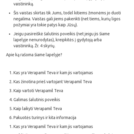
vaistininką.
Šis vaistas skirtas tik Jums, todėl kitiems žmonėms jo duoti
negalima. Vaistas gali jiems pakenkti (net tiems, kurių ligos
požymiai yra tokie patys kaip Jūsų).
Jeigu pasireiškė šalutinis poveikis (net jeigu jis šiame
lapelyje nenurodytas), kreipkitės į gydytoją arba
vaistininką. Žr. 4 skyrių.
Apie ką rašoma šiame lapelyje?
Kas yra Verapamil Teva ir kam jis vartojamas
Kas žinotina prieš vartojant Verapamil Teva
Kaip vartoti Verapamil Teva
Galimas šalutinis poveikis
Kaip laikyti Verapamil Teva
Pakuotės turinys ir kita informacija
Kas yra Verapamil Teva ir kam jis vartojamas