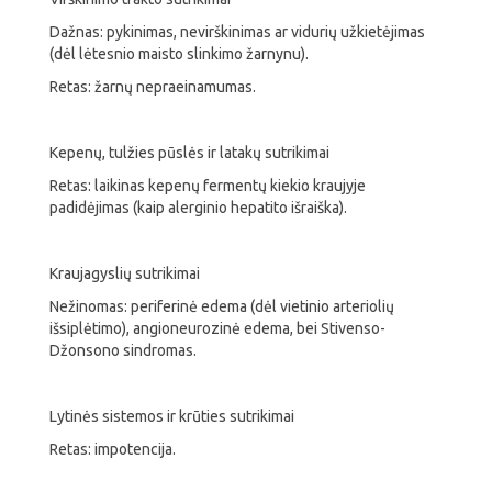
Dažnas: pykinimas, nevirškinimas ar vidurių užkietėjimas
(dėl lėtesnio maisto slinkimo žarnynu).
Retas: žarnų nepraeinamumas.
Kepenų, tulžies pūslės ir latakų sutrikimai
Retas: laikinas kepenų fermentų kiekio kraujyje
padidėjimas (kaip alerginio hepatito išraiška).
Kraujagyslių sutrikimai
Nežinomas: periferinė edema (dėl vietinio arteriolių
išsiplėtimo), angioneurozinė edema, bei Stivenso-
Džonsono sindromas.
Lytinės sistemos ir krūties sutrikimai
Retas: impotencija.