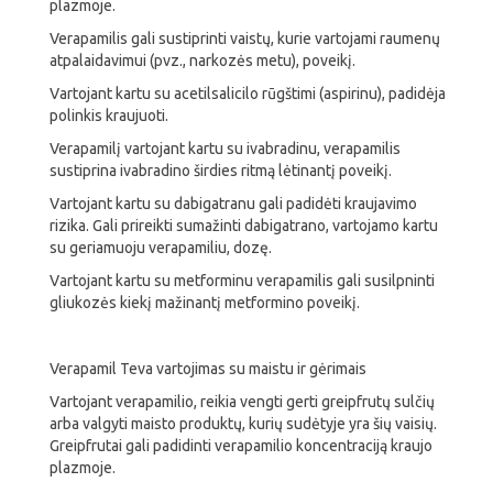
plazmoje.
Verapamilis gali sustiprinti vaistų, kurie vartojami raumenų
atpalaidavimui (pvz., narkozės metu), poveikį.
Vartojant kartu su acetilsalicilo rūgštimi (aspirinu), padidėja
polinkis kraujuoti.
Verapamilį vartojant kartu su ivabradinu, verapamilis
sustiprina ivabradino širdies ritmą lėtinantį poveikį.
Vartojant kartu su dabigatranu gali padidėti kraujavimo
rizika. Gali prireikti sumažinti dabigatrano, vartojamo kartu
su geriamuoju verapamiliu, dozę.
Vartojant kartu su metforminu verapamilis gali susilpninti
gliukozės kiekį mažinantį metformino poveikį.
Verapamil Teva vartojimas su maistu ir gėrimais
Vartojant verapamilio, reikia vengti gerti greipfrutų sulčių
arba valgyti maisto produktų, kurių sudėtyje yra šių vaisių.
Greipfrutai gali padidinti verapamilio koncentraciją kraujo
plazmoje.