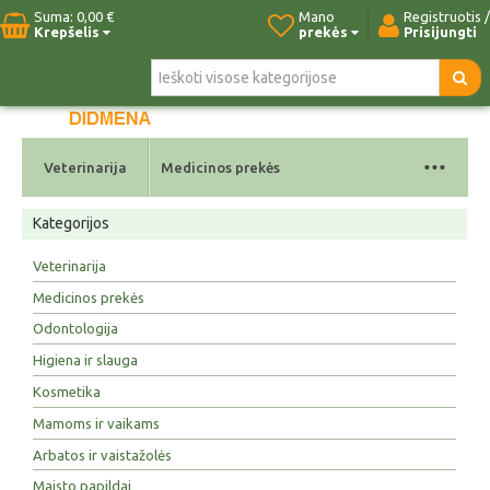
Suma:
0,00 €
Mano
Registruotis /
Krepšelis
prekės
Prisijungti
Pradžia
Naujos prekės
Paieška
Kontaktai
...
Veterinarija
Medicinos prekės
Kategorijos
Veterinarija
Medicinos prekės
Odontologija
Higiena ir slauga
Kosmetika
Mamoms ir vaikams
Arbatos ir vaistažolės
Maisto papildai