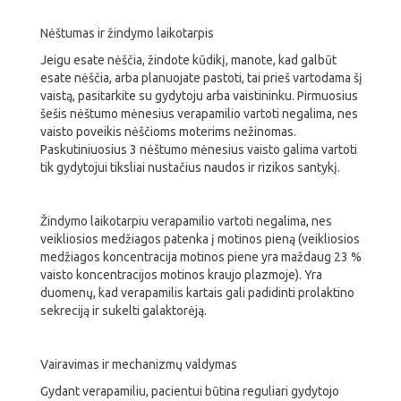
Nėštumas ir žindymo laikotarpis
Jeigu esate nėščia, žindote kūdikį, manote, kad galbūt
esate nėščia, arba planuojate pastoti, tai prieš vartodama šį
vaistą, pasitarkite su gydytoju arba vaistininku. Pirmuosius
šešis nėštumo mėnesius verapamilio vartoti negalima, nes
vaisto poveikis nėščioms moterims nežinomas.
Paskutiniuosius 3 nėštumo mėnesius vaisto galima vartoti
tik gydytojui tiksliai nustačius naudos ir rizikos santykį.
Žindymo laikotarpiu verapamilio vartoti negalima, nes
veikliosios medžiagos patenka į motinos pieną (veikliosios
medžiagos koncentracija motinos piene yra maždaug 23 %
vaisto koncentracijos motinos kraujo plazmoje). Yra
duomenų, kad verapamilis kartais gali padidinti prolaktino
sekreciją ir sukelti galaktorėją.
Vairavimas ir mechanizmų valdymas
Gydant verapamiliu, pacientui būtina reguliari gydytojo