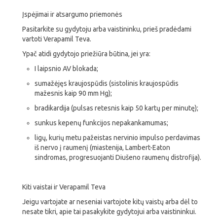
Įspėjimai ir atsargumo priemonės
Pasitarkite su gydytoju arba vaistininku, prieš pradėdami
vartoti Verapamil Teva.
Ypač atidi gydytojo priežiūra būtina, jei yra:
I laipsnio AV blokada;
sumažėjęs kraujospūdis (sistolinis kraujospūdis
mažesnis kaip 90 mm Hg);
bradikardija (pulsas retesnis kaip 50 kartų per minutę);
sunkus kepenų funkcijos nepakankamumas;
ligų, kurių metu pažeistas nervinio impulso perdavimas
iš nervo į raumenį (miastenija, Lambert-Eaton
sindromas, progresuojanti Diušeno raumenų distrofija).
Kiti vaistai ir Verapamil Teva
Jeigu vartojate ar neseniai vartojote kitų vaistų arba dėl to
nesate tikri, apie tai pasakykite gydytojui arba vaistininkui.