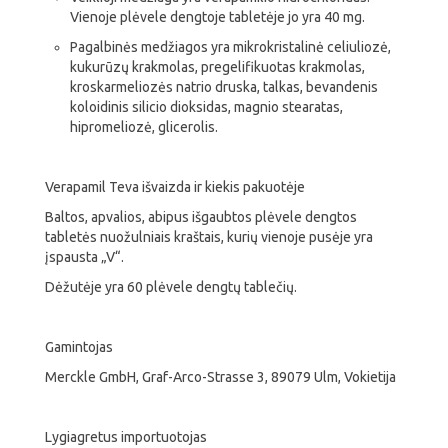
Vienoje plėvele dengtoje tabletėje jo yra 40 mg.
Pagalbinės medžiagos yra mikrokristalinė celiuliozė,
kukurūzų krakmolas, pregelifikuotas krakmolas,
kroskarmeliozės natrio druska, talkas, bevandenis
koloidinis silicio dioksidas, magnio stearatas,
hipromeliozė, glicerolis.
Verapamil Teva išvaizda ir kiekis pakuotėje
Baltos, apvalios, abipus išgaubtos plėvele dengtos
tabletės nuožulniais kraštais, kurių vienoje pusėje yra
įspausta „V“.
Dėžutėje yra 60 plėvele dengtų tablečių.
Gamintojas
Merckle GmbH, Graf-Arco-Strasse 3, 89079 Ulm, Vokietija
Lygiagretus importuotojas