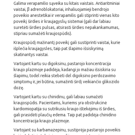
Galima verapamilio sąveika su kitais vaistais. Antiaritminiai
vaistai, β adrenoblokatoriai, inhaliuojamieji bendrojo
poveikio anestetikai ir verapamilis gali stiprinti vienas kito
poveikį širdies ir kraujagyslių sistemai (gali dar labiau
suretėti širdies pulsas, atsirasti širdies nepakankamumas,
stipriau sumažėti kraujospūdis).
Kraujospūdį mažinantį poveikį gali sustiprinti vaistai, kurie
išplečia kraujagysles, taip pat šlapimo išsiskyrimą
skatinantys vaistai.
Vartojant kartu su digoksinu, pastarojo koncentracija
kraujo plazmoje padidėja, kadangi jo mažiau išsiskiria su
šlapimu, todėl reikia stebėti dėl digoksino perdozavimo
simptomų ir, jei būtina, sumažinti širdį veikiančio glikozido
dozę.
Vartojant kartu su chinidinu, gali labiau sumažėti
kraujospūdis. Pacientams, kuriems yra obstrukcinė
kardiomiopatija su sutrikusiu kraujo ištekėjimu iš širdies,
gali prasidėti plaučių edema. Taip pat padidėja chinidino
koncentracija kraujo plazmoje.
Vartojant su karbamazepinu, sustiprėja pastarojo poveikis