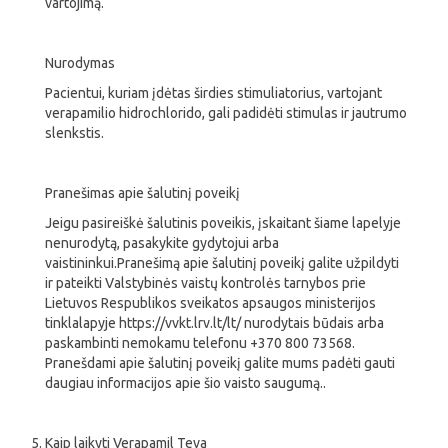
vartojimą.
Nurodymas
Pacientui, kuriam įdėtas širdies stimuliatorius, vartojant
verapamilio hidrochlorido, gali padidėti stimulas ir jautrumo
slenkstis.
Pranešimas apie šalutinį poveikį
Jeigu pasireiškė šalutinis poveikis, įskaitant šiame lapelyje
nenurodytą, pasakykite gydytojui arba
vaistininkui.Pranešimą apie šalutinį poveikį galite užpildyti
ir pateikti Valstybinės vaistų kontrolės tarnybos prie
Lietuvos Respublikos sveikatos apsaugos ministerijos
tinklalapyje https://vvkt.lrv.lt/lt/ nurodytais būdais arba
paskambinti nemokamu telefonu +370 800 73568.
Pranešdami apie šalutinį poveikį galite mums padėti gauti
daugiau informacijos apie šio vaisto saugumą..
Kaip laikyti Verapamil Teva