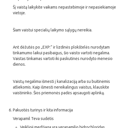
Šį vaistą laikykite vaikams nepastebimoje ir nepasiekiamoje
vietoje.
Šiam vaistui specialių laikymo sąlygų nereikia.
Ant dėžutės po „EXP:“ ir lizdinės plokštelės nurodytam
tinkamumo laikui pasibaigus, šio vaisto vartoti negalima.
Vaistas tinkamas vartoti iki paskutinės nurodyto mėnesio
dienos.
Vaistų negalima išmesti į kanalizaciją arba su buitinėmis
atliekomis. Kaip išmesti nereikalingus vaistus, klauskite
vaistininko. Šios priemonės padės apsaugoti aplinką.
Pakuotės turinys ir kita informacija
Verapamil Teva sudėtis
Veiklioji medžiaga yra verapamilio hidrochloridas.