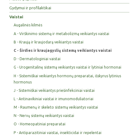
Gydymui ir profilaktikai
Vaistai
Augalinės kilmės
A - Virškinimo sistemą ir metabolizmą veikiantys vaistai
B - Kraują ir kraujodarą veikiantys vaistai
C - Širdies ir kraujagyslių sistemą veikiantys vaistai
D - Dermatologiniai vaistai
G - Urogenitalinę sistemą veikiantys vaistai ir lytiniai hormonai
H - Sistemiškai veikiantys hormonų preparatai, išskyrus lytinius
hormonus
J - Sistemiškai veikiantys priešinfekciniai vaistai
L - Antinavikiniai vaistai ir imunomoduliatoriai
M - Raumenų ir skeleto sistemą veikiantys vaistai
N - Nervų sistemą veikiantys vaistai
O - Homeopatiniai preparatai
P - Antiparazitiniai vaistai, insekticidai ir repelentai