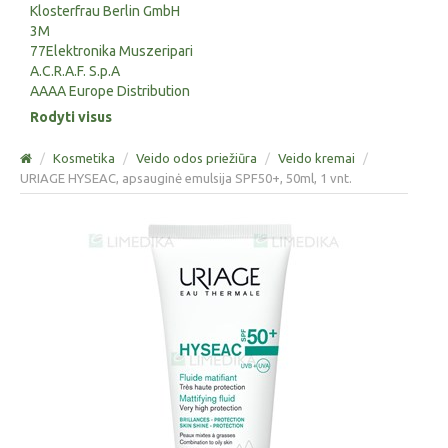
Klosterfrau Berlin GmbH
3M
77Elektronika Muszeripari
A.C.R.A.F. S.p.A
AAAA Europe Distribution
Rodyti visus
/
Kosmetika
/
Veido odos priežiūra
/
Veido kremai
/
URIAGE HYSEAC, apsauginė emulsija SPF50+, 50ml, 1 vnt.