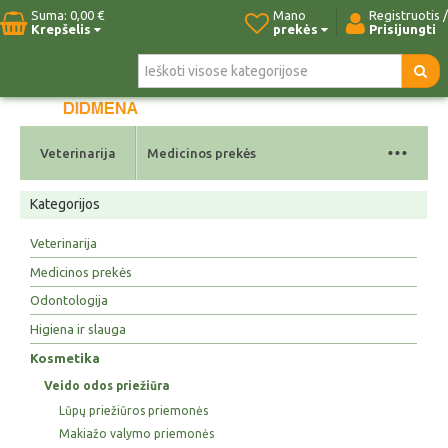
Suma:
0,00 €
Mano
Registruotis /
Krepšelis
prekės
Prisijungti
Pradžia
Naujos prekės
Paieška
Kontaktai
...
Veterinarija
Medicinos prekės
Kategorijos
Veterinarija
Medicinos prekės
Odontologija
Higiena ir slauga
Kosmetika
Veido odos priežiūra
Lūpų priežiūros priemonės
Makiažo valymo priemonės