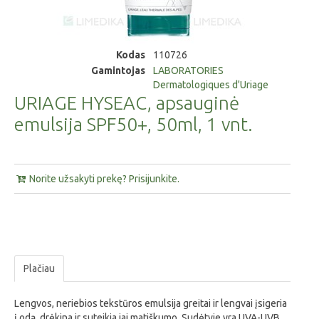
Kodas
110726
Gamintojas
LABORATORIES
Dermatologiques d'Uriage
URIAGE HYSEAC, apsauginė
emulsija SPF50+, 50ml, 1 vnt.
Norite užsakyti prekę? Prisijunkite.
Plačiau
Lengvos, neriebios tekstūros emulsija greitai ir lengvai įsigeria
į odą, drėkina ir suteikia jai matiškumo. Sudėtyje yra UVA-UVB