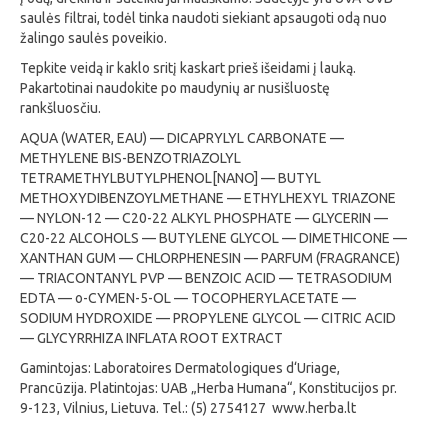
saulės filtrai, todėl tinka naudoti siekiant apsaugoti odą nuo
žalingo saulės poveikio.
Tepkite veidą ir kaklo sritį kaskart prieš išeidami į lauką.
Pakartotinai naudokite po maudynių ar nusišluostę
rankšluosčiu.
AQUA (WATER, EAU) — DICAPRYLYL CARBONATE —
METHYLENE BIS-BENZOTRIAZOLYL
TETRAMETHYLBUTYLPHENOL[NANO] — BUTYL
METHOXYDIBENZOYLMETHANE — ETHYLHEXYL TRIAZONE
— NYLON-12 — C20-22 ALKYL PHOSPHATE — GLYCERIN —
C20-22 ALCOHOLS — BUTYLENE GLYCOL — DIMETHICONE —
XANTHAN GUM — CHLORPHENESIN — PARFUM (FRAGRANCE)
— TRIACONTANYL PVP — BENZOIC ACID — TETRASODIUM
EDTA — o-CYMEN-5-OL — TOCOPHERYLACETATE —
SODIUM HYDROXIDE — PROPYLENE GLYCOL — CITRIC ACID
— GLYCYRRHIZA INFLATA ROOT EXTRACT
Gamintojas: Laboratoires Dermatologiques d‘Uriage,
Prancūzija. Platintojas: UAB „Herba Humana“, Konstitucijos pr.
9-123, Vilnius, Lietuva. Tel.: (5) 2754127 www.herba.lt