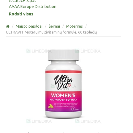
A.C.R.A.F. S.p.A
AAAA Europe Distribution
Rodyti visus
/
Maisto papildai
/
Šeimai
/
Moterims
/
ULTRAVIT Moterų multivitaminų formulė, 60 tablečių