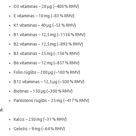
D3 vitaminas – 20 µg (~400 % RMV)
E vitaminas – 10 mg (~83 % RMV)
K1 vitaminas – 40 µg (~53 % RMV)
B1 vitaminas – 12,5 mg (~1136 % RMV)
B2 vitaminas – 12,5 mg (~893 % RMV)
B3 vitaminas – 25 mg (~156 % RMV)
B6 vitaminas – 12 mg (~857 % RMV)
Folio rūgštis – 200 µg (~100 % RMV)
B12 vitaminas – 12,5 µg (~500 % RMV)
Biotinas – 150 µg (~300 % RMV)
Pantoteno rūgštis – 25 mg (~417 % RMV)
i:
Kalcis – 250 mg (~31 % RMV)
Geležis – 9 mg (~64 % RMV)