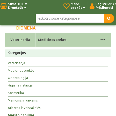
Suma:
0,00 €
Mano
Registruotis /
Krepšelis
prekės
Prisijungti
Pradžia
Naujos prekės
Paieška
Kontaktai
...
Veterinarija
Medicinos prekės
Kategorijos
Veterinarija
Medicinos prekės
Odontologija
Higiena ir slauga
Kosmetika
Mamoms ir vaikams
Arbatos ir vaistažolės
Maisto papildai