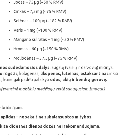
Jodas – 75 µg (~50 % RMV)
Cinkas – 7,5 mg (~75 % RMV)
Selėnas – 100 µg (~182 % RMV)
Varis – 1 mg (~100 % RMV)
Mangano sulfatas – 1 mg (~50 % RMV)
Hromas – 60 µg (~150 % RMV)
Molibdėnas – 37,5 µg (~75 % RMV)
mos sudedamosios dalys:
augalų (vaisių ir daržovių) mišinys,
o rūgštis
, kolagenas,
likopenas, luteinas, astaksantinas
ir kiti
i, kurie gali padėti palaikyti
odos, akių ir bendrą gerovę.
eferencinė maistinių medžiagų vertė suaugusiam žmogui.)
- brīdinājumi:
apildas – nepakaitina subalansuotos mitybos.
kite didesnės dienos dozės nei rekomenduojama.