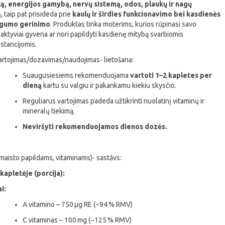
ą, energijos gamybą, nervų sistemą, odos, plaukų ir nagų
ą
, taip pat prisideda prie
kaulų ir širdies funkcionavimo bei kasdienės
gumo gerinimo
. Produktas tinka moterims, kurios rūpinasi savo
 aktyviai gyvena ar nori papildyti kasdienę mitybą svarbiomis
stancijomis.
artojimas/dozavimas/naudojimas- lietošana:
Suaugusiesiems rekomenduojama
vartoti 1–2 kapletes per
dieną
kartu su valgiu ir pakankamu kiekiu skysčio.
Reguliarus vartojimas padeda užtikrinti nuolatinį vitaminų ir
mineralų tiekimą.
Neviršyti rekomenduojamos dienos dozės.
maisto papildams, vitaminams)- sastāvs:
kapletėje (porcija):
i:
A vitamino – 750 µg RE (~94 % RMV)
C vitaminas – 100 mg (~125 % RMV)