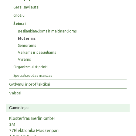
Gerai savijautai
Grožiui
Šeimai
Besilaukiančioms ir maitinančioms
Moterims
Senjorams
Vaikams ir paaugliams
Vyrams
Organizmui stiprinti
Specializuotas maistas
Gydymui ir profilaktikai
Vaistai
Gamintojai
Klosterfrau Berlin GmbH
3M
77Elektronika Muszeripari