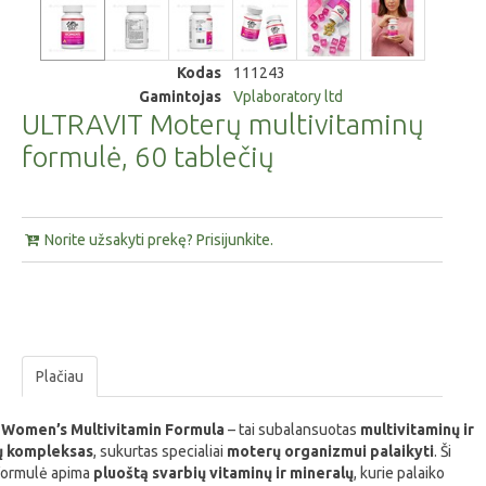
Kodas
111243
Gamintojas
Vplaboratory ltd
ULTRAVIT Moterų multivitaminų
formulė, 60 tablečių
Norite užsakyti prekę? Prisijunkite.
Plačiau
t Women’s Multivitamin Formula
– tai subalansuotas
multivitaminų ir
ų kompleksas
, sukurtas specialiai
moterų organizmui palaikyti
. Ši
formulė apima
pluoštą svarbių vitaminų ir mineralų
, kurie palaiko