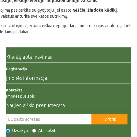
usoje, vėsioje vietoje
,
nepasiekiamoje vaikams.
tojimą pasitarkite su gydytoju, jei esate
nėščia, žindote kūdikį
,
 vaistus ar turite sveikatos sutrikimų.
ite vartojimą, jei pasireiškia nepageidaujamos reakcijos ar alergija bet
dedamajai daliai.
Klientų aptarnavimas
Registracija
Įmonės informacija
Kontaktai
Įmonės puslapis
Naujienlaiškio prenumerata
Tvirtinti
Užsakyti
Atsisakyti