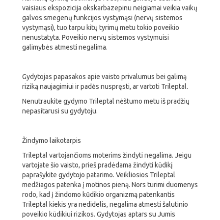
vaisiaus ekspozicija okskarbazepinu neigiamai veikia vaikų
galvos smegenų funkcijos vystymąsi (nervų sistemos
vystymąsi), tuo tarpu kitų tyrimų metu tokio poveikio
nenustatyta. Poveikio nervų sistemos vystymuisi
galimybės atmesti negalima.
Gydytojas papasakos apie vaisto privalumus bei galimą
riziką naujagimiui ir padės nuspręsti, ar vartoti Trileptal.
Nenutraukite gydymo Trileptal nėštumo metu iš pradžių
nepasitarusi su gydytoju.
Žindymo laikotarpis
Trileptal vartojančioms moterims žindyti negalima. Jeigu
vartojate šio vaisto, prieš pradėdama žindyti kūdikį
paprašykite gydytojo patarimo. Veikliosios Trileptal
medžiagos patenka į motinos pieną. Nors turimi duomenys
rodo, kad į žindomo kūdikio organizmą patenkantis
Trileptal kiekis yra nedidelis, negalima atmesti šalutinio
poveikio kūdikiui rizikos. Gydytojas aptars su Jumis