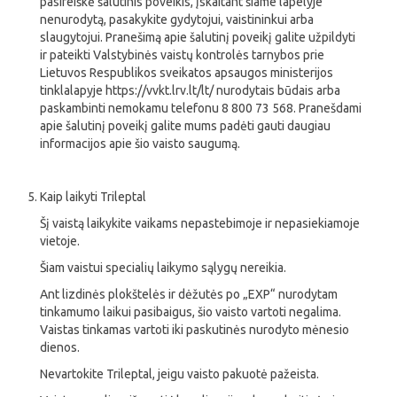
pasireiškė šalutinis poveikis, įskaitant šiame lapelyje
nenurodytą, pasakykite gydytojui, vaistininkui arba
slaugytojui. Pranešimą apie šalutinį poveikį galite užpildyti
ir pateikti Valstybinės vaistų kontrolės tarnybos prie
Lietuvos Respublikos sveikatos apsaugos ministerijos
tinklalapyje https://vvkt.lrv.lt/lt/ nurodytais būdais arba
paskambinti nemokamu telefonu 8 800 73 568. Pranešdami
apie šalutinį poveikį galite mums padėti gauti daugiau
informacijos apie šio vaisto saugumą.
Kaip laikyti Trileptal
Šį vaistą laikykite vaikams nepastebimoje ir nepasiekiamoje
vietoje.
Šiam vaistui specialių laikymo sąlygų nereikia.
Ant lizdinės plokštelės ir dėžutės po „EXP“ nurodytam
tinkamumo laikui pasibaigus, šio vaisto vartoti negalima.
Vaistas tinkamas vartoti iki paskutinės nurodyto mėnesio
dienos.
Nevartokite Trileptal, jeigu vaisto pakuotė pažeista.