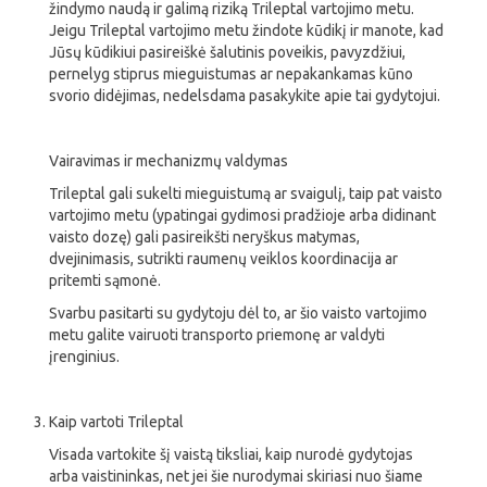
žindymo naudą ir galimą riziką Trileptal vartojimo metu.
Jeigu Trileptal vartojimo metu žindote kūdikį ir manote, kad
Jūsų kūdikiui pasireiškė šalutinis poveikis, pavyzdžiui,
pernelyg stiprus mieguistumas ar nepakankamas kūno
svorio didėjimas, nedelsdama pasakykite apie tai gydytojui.
Vairavimas ir mechanizmų valdymas
Trileptal gali sukelti mieguistumą ar svaigulį, taip pat vaisto
vartojimo metu (ypatingai gydimosi pradžioje arba didinant
vaisto dozę) gali pasireikšti neryškus matymas,
dvejinimasis, sutrikti raumenų veiklos koordinacija ar
pritemti sąmonė.
Svarbu pasitarti su gydytoju dėl to, ar šio vaisto vartojimo
metu galite vairuoti transporto priemonę ar valdyti
įrenginius.
Kaip vartoti Trileptal
Visada vartokite šį vaistą tiksliai, kaip nurodė gydytojas
arba vaistininkas, net jei šie nurodymai skiriasi nuo šiame