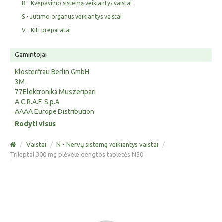
R - Kvėpavimo sistemą veikiantys vaistai
S - Jutimo organus veikiantys vaistai
V - Kiti preparatai
Gamintojai
Klosterfrau Berlin GmbH
3M
77Elektronika Muszeripari
A.C.R.A.F. S.p.A
AAAA Europe Distribution
Rodyti visus
/
Vaistai
/
N - Nervų sistemą veikiantys vaistai
/
Trileptal 300 mg plėvele dengtos tabletės N50