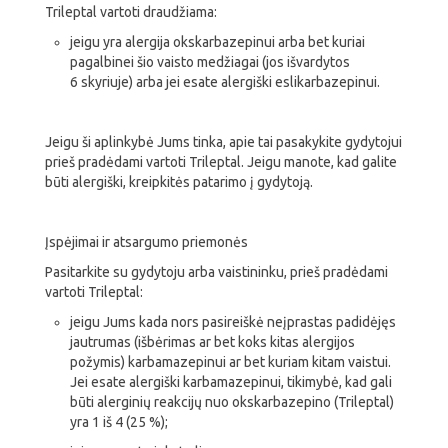
Trileptal vartoti draudžiama:
jeigu yra alergija okskarbazepinui arba bet kuriai
pagalbinei šio vaisto medžiagai (jos išvardytos
6 skyriuje) arba jei esate alergiški eslikarbazepinui.
Jeigu ši aplinkybė Jums tinka, apie tai pasakykite gydytojui
prieš pradėdami vartoti Trileptal. Jeigu manote, kad galite
būti alergiški, kreipkitės patarimo į gydytoją.
Įspėjimai ir atsargumo priemonės
Pasitarkite su gydytoju arba vaistininku, prieš pradėdami
vartoti Trileptal:
jeigu Jums kada nors pasireiškė neįprastas padidėjęs
jautrumas (išbėrimas ar bet koks kitas alergijos
požymis) karbamazepinui ar bet kuriam kitam vaistui.
Jei esate alergiški karbamazepinui, tikimybė, kad gali
būti alerginių reakcijų nuo okskarbazepino (Trileptal)
yra 1 iš 4 (25 %);