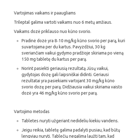
Vartojimas vaikams ir paaugliams
Trileptal galima vartoti vaikams nuo 6 metų amžiaus.
Vaikams dozė priklauso nuo kūno svorio.
Pradinė dozė yra 8‑10 mg/kg kūno svorio per parą, kuri
suvartojama per du kartus. Pavyzdžiui, 30 kg
sveriančiam vaikui gydymo pradžioje skiriama po vieną
150 mg tabletę du kartus per parą.
Norint pasiekti geriausią rezultatą Jūsų vaikui,
gydytojas dozę gali laipsniškai didinti. Geriausi
rezultatai yra pasiekiami vartojant 30 mg/kg kūno
svorio dozę per parą. Didžiausia vaikui skiriama vaisto
dozė yra 46 mg/kg kūno svorio per parą.
Vartojimo metodas
Tabletes nuryti užgeriant nedideliu kiekiu vandens.
Jeigu reikia, tabletę galima padalyti pusiau, kad būtų
lengviau nuryti. Tablečių negalima laužti tam, kad