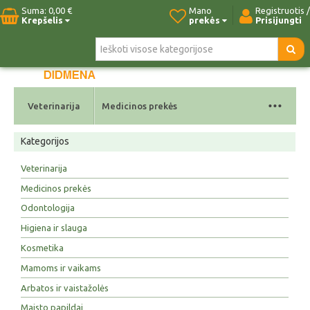
Suma:
0,00 €
Mano
Registruotis /
Krepšelis
prekės
Prisijungti
Pradžia
Naujos prekės
Paieška
Kontaktai
...
Veterinarija
Medicinos prekės
Kategorijos
Veterinarija
Medicinos prekės
Odontologija
Higiena ir slauga
Kosmetika
Mamoms ir vaikams
Arbatos ir vaistažolės
Maisto papildai