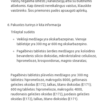
Vaistų negalima išmesti į kanalizaciją arba su buitinėmis
atliekomis. Kaip išmesti nereikalingus vaistus, klauskite
vaistininko. Šios priemonės padės apsaugoti aplinką.
Pakuotės turinys ir kita informacija
Trileptal sudėtis
Veiklioji medžiaga yra okskarbazepinas. Vienoje
tabletėje yra 300 mg ar 600 mg okskarbazepino.
Pagalbinės tabletės šerdies medžiagos yra: koloidinis
bevandenis silicio dioksidas, mikrokristalinė celiuliozė,
hipromeliozė, krospovidonas, magnio stearatas;
Pagalbinės tabletės plėvelės medžiagos yra: 300 mg
tabletės: hipromeliozė, makrogolis 8000, geltonasis
geležies oksidas (E172), talkas, titano dioksidas (E171);
600 mg tabletės: hipromeliozė, makrogolis 4000,
raudonasis geležies oksidas (E172), juodasis geležies
oksidas (E172), talkas, titano dioksidas (E171).