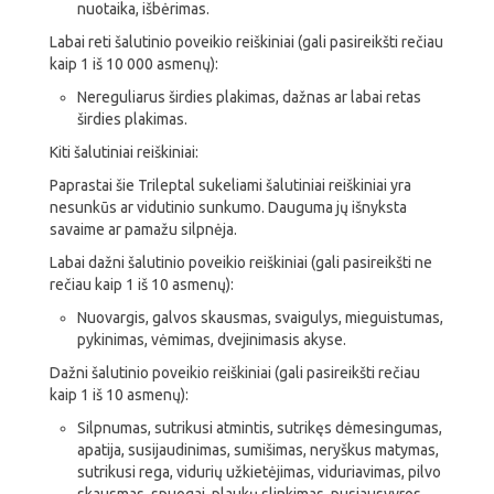
nuotaika, išbėrimas.
Labai reti šalutinio poveikio reiškiniai (gali pasireikšti rečiau
kaip 1 iš 10 000 asmenų):
Nereguliarus širdies plakimas, dažnas ar labai retas
širdies plakimas.
Kiti šalutiniai reiškiniai:
Paprastai šie Trileptal sukeliami šalutiniai reiškiniai yra
nesunkūs ar vidutinio sunkumo. Dauguma jų išnyksta
savaime ar pamažu silpnėja.
Labai dažni šalutinio poveikio reiškiniai (gali pasireikšti ne
rečiau kaip 1 iš 10 asmenų):
Nuovargis, galvos skausmas, svaigulys, mieguistumas,
pykinimas, vėmimas, dvejinimasis akyse.
Dažni šalutinio poveikio reiškiniai (gali pasireikšti rečiau
kaip 1 iš 10 asmenų):
Silpnumas, sutrikusi atmintis, sutrikęs dėmesingumas,
apatija, susijaudinimas, sumišimas, neryškus matymas,
sutrikusi rega, vidurių užkietėjimas, viduriavimas, pilvo