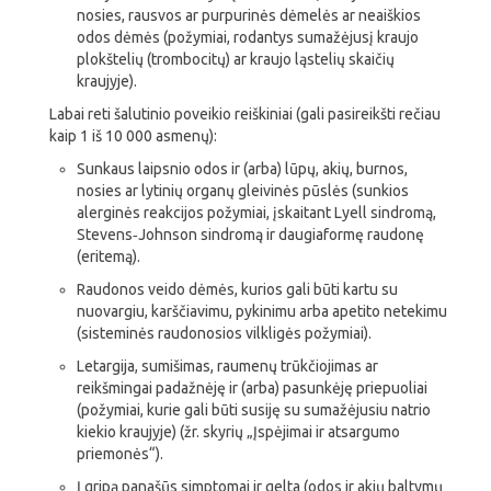
nosies, rausvos ar purpurinės dėmelės ar neaiškios
odos dėmės (požymiai, rodantys sumažėjusį kraujo
plokštelių (trombocitų) ar kraujo ląstelių skaičių
kraujyje).
Labai reti šalutinio poveikio reiškiniai (gali pasireikšti rečiau
kaip 1 iš 10 000 asmenų):
Sunkaus laipsnio odos ir (arba) lūpų, akių, burnos,
nosies ar lytinių organų gleivinės pūslės (sunkios
alerginės reakcijos požymiai, įskaitant Lyell sindromą,
Stevens‑Johnson sindromą ir daugiaformę raudonę
(eritemą).
Raudonos veido dėmės, kurios gali būti kartu su
nuovargiu, karščiavimu, pykinimu arba apetito netekimu
(sisteminės raudonosios vilkligės požymiai).
Letargija, sumišimas, raumenų trūkčiojimas ar
reikšmingai padažnėję ir (arba) pasunkėję priepuoliai
(požymiai, kurie gali būti susiję su sumažėjusiu natrio
kiekio kraujyje) (žr. skyrių „Įspėjimai ir atsargumo
priemonės“).
Į gripą panašūs simptomai ir gelta (odos ir akių baltymų