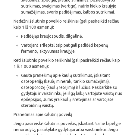
skausmas, spuogai, plaukų slinkimas, pusiausvyros
sutrikimas, svaigimas (vertigo), natrio kiekio kraujyje
sumažėjimas, svorio padidėjimas, kalbos sutrikimai.
Nedažni šalutinio poveikio reiškiniai (gali pasireikšti rečiau
kaip 1 iš 100 asmenų):
Padidėjęs kraujospūdis, dilgėlinė.
Vartojant Trileptal taip pat gali padidėti kepenų
fermentų aktyvumas kraujyje.
Reti šalutinio poveikio reiškiniai (gali pasireikšti rečiau kaip
1 iš 1 000 asmenų):
Gauta pranešimų apie kaulų sutrikimus, įskaitant
osteopeniją (kaulų mineralų tankio sumažėjimą),
osteoporozę (kaulų retėjimą) ir lūžius. Pasitarkite su
gydytoju ir vaistininku, jei ilgą laiką vartojote vaistų nuo
epilepsijos, Jums yra kaulų išretėjimas ar vartojate
steroidinių vaistų.
Pranešimas apie šalutinį poveikį
Jeigu pasireiškė šalutinis poveikis, įskaitant šiame lapelyje
nenurodytą, pasakykite gydytojui arba vaistininkui. Jeigu