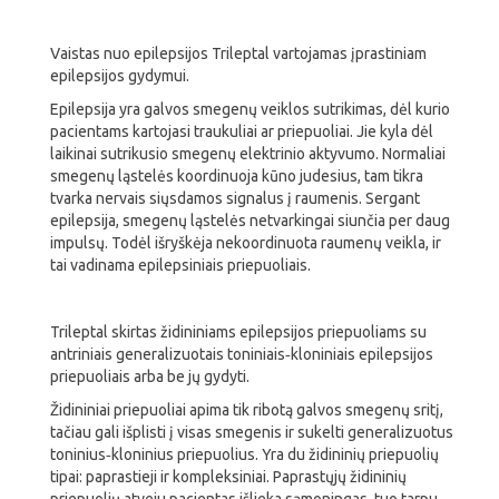
Vaistas nuo epilepsijos Trileptal vartojamas įprastiniam
epilepsijos gydymui.
Epilepsija yra galvos smegenų veiklos sutrikimas, dėl kurio
pacientams kartojasi traukuliai ar priepuoliai. Jie kyla dėl
laikinai sutrikusio smegenų elektrinio aktyvumo. Normaliai
smegenų ląstelės koordinuoja kūno judesius, tam tikra
tvarka nervais siųsdamos signalus į raumenis. Sergant
epilepsija, smegenų ląstelės netvarkingai siunčia per daug
impulsų. Todėl išryškėja nekoordinuota raumenų veikla, ir
tai vadinama epilepsiniais priepuoliais.
Trileptal skirtas židininiams epilepsijos priepuoliams su
antriniais generalizuotais toniniais‑kloniniais epilepsijos
priepuoliais arba be jų gydyti.
Židininiai priepuoliai apima tik ribotą galvos smegenų sritį,
tačiau gali išplisti į visas smegenis ir sukelti generalizuotus
toninius‑kloninius priepuolius. Yra du židininių priepuolių
tipai: paprastieji ir kompleksiniai. Paprastųjų židininių