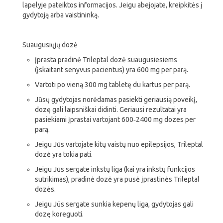
lapelyje pateiktos informacijos. Jeigu abejojate, kreipkitės į
gydytoją arba vaistininką.
Suaugusiųjų dozė
Įprasta pradinė Trileptal dozė suaugusiesiems
(įskaitant senyvus pacientus) yra 600 mg per parą.
Vartoti po vieną 300 mg tabletę du kartus per parą.
Jūsų gydytojas norėdamas pasiekti geriausią poveikį,
dozę gali laipsniškai didinti. Geriausi rezultatai yra
pasiekiami įprastai vartojant 600‑2400 mg dozes per
parą.
Jeigu Jūs vartojate kitų vaistų nuo epilepsijos, Trileptal
dozė yra tokia pati.
Jeigu Jūs sergate inkstų liga (kai yra inkstų funkcijos
sutrikimas), pradinė dozė yra pusė įprastinės Trileptal
dozės.
Jeigu Jūs sergate sunkia kepenų liga, gydytojas gali
dozę koreguoti.