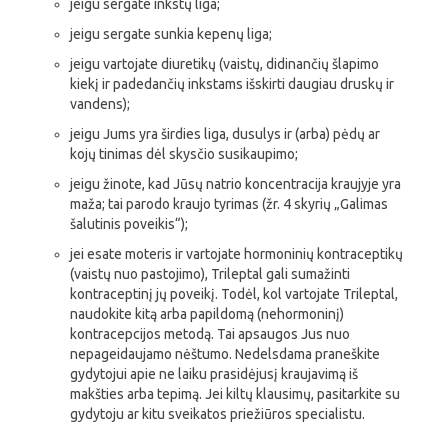
jeigu sergate inkstų liga;
jeigu sergate sunkia kepenų liga;
jeigu vartojate diuretikų (vaistų, didinančių šlapimo
kiekį ir padedančių inkstams išskirti daugiau druskų ir
vandens);
jeigu Jums yra širdies liga, dusulys ir (arba) pėdų ar
kojų tinimas dėl skysčio susikaupimo;
jeigu žinote, kad Jūsų natrio koncentracija kraujyje yra
maža; tai parodo kraujo tyrimas (žr. 4 skyrių „Galimas
šalutinis poveikis“);
jei esate moteris ir vartojate hormoninių kontraceptikų
(vaistų nuo pastojimo), Trileptal gali sumažinti
kontraceptinį jų poveikį. Todėl, kol vartojate Trileptal,
naudokite kitą arba papildomą (nehormoninį)
kontracepcijos metodą. Tai apsaugos Jus nuo
nepageidaujamo nėštumo. Nedelsdama praneškite
gydytojui apie ne laiku prasidėjusį kraujavimą iš
makšties arba tepimą. Jei kiltų klausimų, pasitarkite su
gydytoju ar kitu sveikatos priežiūros specialistu.