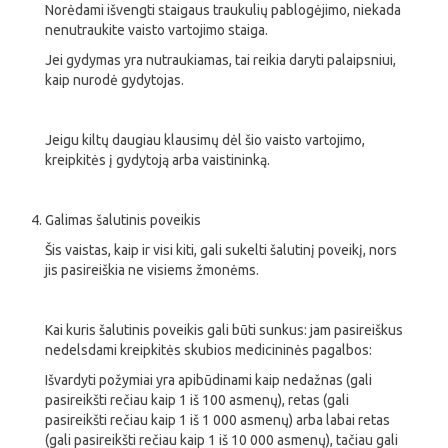
Norėdami išvengti staigaus traukulių pablogėjimo, niekada
nenutraukite vaisto vartojimo staiga.
Jei gydymas yra nutraukiamas, tai reikia daryti palaipsniui,
kaip nurodė gydytojas.
Jeigu kiltų daugiau klausimų dėl šio vaisto vartojimo,
kreipkitės į gydytoją arba vaistininką.
Galimas šalutinis poveikis
Šis vaistas, kaip ir visi kiti, gali sukelti šalutinį poveikį, nors
jis pasireiškia ne visiems žmonėms.
Kai kuris šalutinis poveikis gali būti sunkus: jam pasireiškus
nedelsdami kreipkitės skubios medicininės pagalbos:
Išvardyti požymiai yra apibūdinami kaip nedažnas (gali
pasireikšti rečiau kaip 1 iš 100 asmenų), retas (gali
pasireikšti rečiau kaip 1 iš 1 000 asmenų) arba labai retas
(gali pasireikšti rečiau kaip 1 iš 10 000 asmenų), tačiau gali