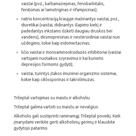
vaistai (pvz., karbamazepinas, fenobarbitalis,
fenitoinas ar lamotriginas ir rifampicinas);
natrio koncentraciją kraujyje mažinantys vaistai, pvz.,
diuretikai (vaistai, didinantys šlapimo kiekį ir
padedantys inkstams išskirti daugiau druskos bei
vandens), desmopresinas ir nesteroidiniai vaistai nuo
uždegimo, tokie kaip indomertacinas;
ličio vaistai ir monoaminooksidazės inhibitoriai (vaistai
vartojami nuotaikos svyravimui ir kai kurioms
depresijos formoms gydyti);
vaistai, turintys įtakos imuninei organizmo sistemai,
kokie kaip ciklosporinas ir takrolimuzas.
Trileptal vartojimas su maistu ir alkoholiu
Trileptal galima vartoti su maistu ar nevalgius.
Alkoholis gali sustiprinti raminamąjį Trileptal poveikį. Kiek
įmanydami venkite gerti alkoholinių gėrimų ir klauskite
gydytojo patarimo.