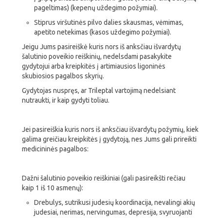
pageltimas) (kepenų uždegimo požymiai).
Stiprus viršutinės pilvo dalies skausmas, vėmimas,
apetito netekimas (kasos uždegimo požymiai).
Jeigu Jums pasireiškė kuris nors iš anksčiau išvardytų
šalutinio poveikio reiškinių, nedelsdami pasakykite
gydytojui arba kreipkitės į artimiausios ligoninės
skubiosios pagalbos skyrių.
Gydytojas nuspręs, ar Trileptal vartojimą nedelsiant
nutraukti, ir kaip gydyti toliau.
Jei pasireiškia kuris nors iš anksčiau išvardytų požymių, kiek
galima greičiau kreipkitės į gydytoją, nes Jums gali prireikti
medicininės pagalbos:
Dažni šalutinio poveikio reiškiniai (gali pasireikšti rečiau
kaip 1 iš 10 asmenų):
Drebulys, sutrikusi judesių koordinacija, nevalingi akių
judesiai, nerimas, nervingumas, depresija, svyruojanti