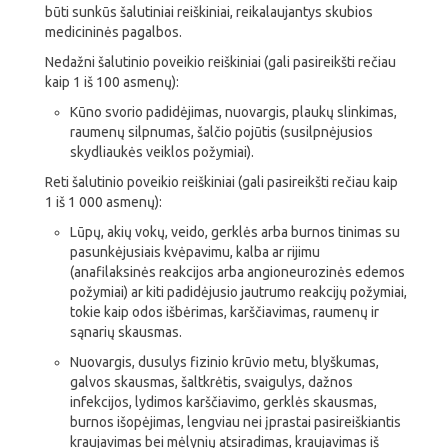
būti sunkūs šalutiniai reiškiniai, reikalaujantys skubios
medicininės pagalbos.
Nedažni šalutinio poveikio reiškiniai (gali pasireikšti rečiau
kaip 1 iš 100 asmenų):
Kūno svorio padidėjimas, nuovargis, plaukų slinkimas,
raumenų silpnumas, šalčio pojūtis (susilpnėjusios
skydliaukės veiklos požymiai).
Reti šalutinio poveikio reiškiniai (gali pasireikšti rečiau kaip
1 iš 1 000 asmenų):
Lūpų, akių vokų, veido, gerklės arba burnos tinimas su
pasunkėjusiais kvėpavimu, kalba ar rijimu
(anafilaksinės reakcijos arba angioneurozinės edemos
požymiai) ar kiti padidėjusio jautrumo reakcijų požymiai,
tokie kaip odos išbėrimas, karščiavimas, raumenų ir
sąnarių skausmas.
Nuovargis, dusulys fizinio krūvio metu, blyškumas,
galvos skausmas, šaltkrėtis, svaigulys, dažnos
infekcijos, lydimos karščiavimo, gerklės skausmas,
burnos išopėjimas, lengviau nei įprastai pasireiškiantis
kraujavimas bei mėlynių atsiradimas, kraujavimas iš