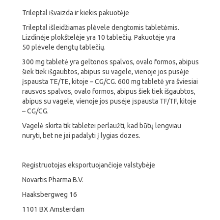
Trileptal išvaizda ir kiekis pakuotėje
Trileptal išleidžiamas plėvele dengtomis tabletėmis.
Lizdinėje plokštelėje yra 10 tablečių. Pakuotėje yra
50 plėvele dengtų tablečių.
300 mg tabletė yra geltonos spalvos, ovalo formos, abipus
šiek tiek išgaubtos, abipus su vagele, vienoje jos pusėje
įspausta TE/TE, kitoje – CG/CG. 600 mg tabletė yra šviesiai
rausvos spalvos, ovalo formos, abipus šiek tiek išgaubtos,
abipus su vagele, vienoje jos pusėje įspausta TF/TF, kitoje
– CG/CG.
Vagelė skirta tik tabletei perlaužti, kad būtų lengviau
nuryti, bet ne jai padalyti į lygias dozes.
Registruotojas eksportuojančioje valstybėje
Novartis Pharma B.V.
Haaksbergweg 16
1101 BX Amsterdam