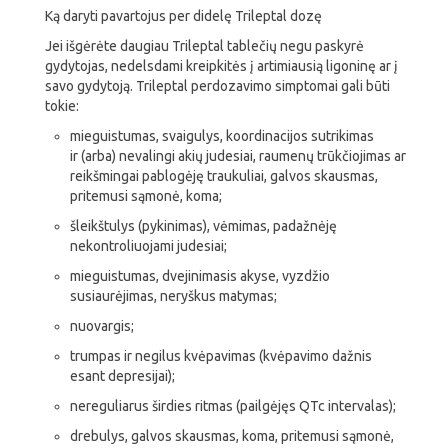
Ką daryti pavartojus per didelę Trileptal dozę
Jei išgėrėte daugiau Trileptal tablečių negu paskyrė
gydytojas, nedelsdami kreipkitės į artimiausią ligoninę ar į
savo gydytoją. Trileptal perdozavimo simptomai gali būti
tokie:
mieguistumas, svaigulys, koordinacijos sutrikimas
ir (arba) nevalingi akių judesiai, raumenų trūkčiojimas ar
reikšmingai pablogėję traukuliai, galvos skausmas,
pritemusi sąmonė, koma;
šleikštulys (pykinimas), vėmimas, padažnėję
nekontroliuojami judesiai;
mieguistumas, dvejinimasis akyse, vyzdžio
susiaurėjimas, neryškus matymas;
nuovargis;
trumpas ir negilus kvėpavimas (kvėpavimo dažnis
esant depresijai);
nereguliarus širdies ritmas (pailgėjęs QTc intervalas);
drebulys, galvos skausmas, koma, pritemusi sąmonė,