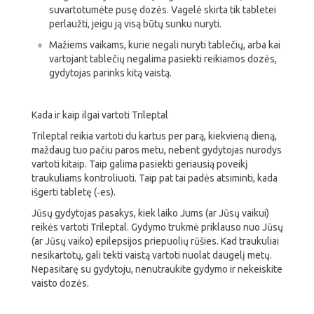
suvartotumėte pusę dozės. Vagelė skirta tik tabletei
perlaužti, jeigu ją visą būtų sunku nuryti.
Mažiems vaikams, kurie negali nuryti tablečių, arba kai
vartojant tablečių negalima pasiekti reikiamos dozės,
gydytojas parinks kitą vaistą.
Kada ir kaip ilgai vartoti Trileptal
Trileptal reikia vartoti du kartus per parą, kiekvieną dieną,
maždaug tuo pačiu paros metu, nebent gydytojas nurodys
vartoti kitaip. Taip galima pasiekti geriausią poveikį
traukuliams kontroliuoti. Taip pat tai padės atsiminti, kada
išgerti tabletę (‑es).
Jūsų gydytojas pasakys, kiek laiko Jums (ar Jūsų vaikui)
reikės vartoti Trileptal. Gydymo trukmė priklauso nuo Jūsų
(ar Jūsų vaiko) epilepsijos priepuolių rūšies. Kad traukuliai
nesikartotų, gali tekti vaistą vartoti nuolat daugelį metų.
Nepasitarę su gydytoju, nenutraukite gydymo ir nekeiskite
vaisto dozės.