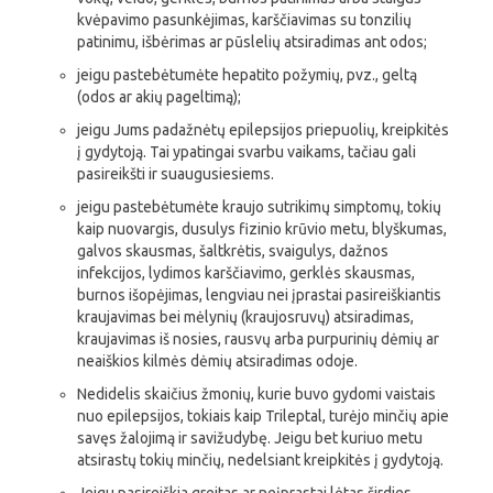
kvėpavimo pasunkėjimas, karščiavimas su tonzilių
patinimu, išbėrimas ar pūslelių atsiradimas ant odos;
jeigu pastebėtumėte hepatito požymių, pvz., geltą
(odos ar akių pageltimą);
jeigu Jums padažnėtų epilepsijos priepuolių, kreipkitės
į gydytoją. Tai ypatingai svarbu vaikams, tačiau gali
pasireikšti ir suaugusiesiems.
jeigu pastebėtumėte kraujo sutrikimų simptomų, tokių
kaip nuovargis, dusulys fizinio krūvio metu, blyškumas,
galvos skausmas, šaltkrėtis, svaigulys, dažnos
infekcijos, lydimos karščiavimo, gerklės skausmas,
burnos išopėjimas, lengviau nei įprastai pasireiškiantis
kraujavimas bei mėlynių (kraujosruvų) atsiradimas,
kraujavimas iš nosies, rausvų arba purpurinių dėmių ar
neaiškios kilmės dėmių atsiradimas odoje.
Nedidelis skaičius žmonių, kurie buvo gydomi vaistais
nuo epilepsijos, tokiais kaip Trileptal, turėjo minčių apie
savęs žalojimą ir savižudybę. Jeigu bet kuriuo metu
atsirastų tokių minčių, nedelsiant kreipkitės į gydytoją.