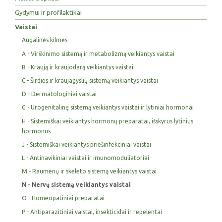
Gydymui ir profilaktikai
Vaistai
Augalinės kilmės
A - Virškinimo sistemą ir metabolizmą veikiantys vaistai
B - Kraują ir kraujodarą veikiantys vaistai
C - Širdies ir kraujagyslių sistemą veikiantys vaistai
D - Dermatologiniai vaistai
G - Urogenitalinę sistemą veikiantys vaistai ir lytiniai hormonai
H - Sistemiškai veikiantys hormonų preparatai, išskyrus lytinius
hormonus
J - Sistemiškai veikiantys priešinfekciniai vaistai
L - Antinavikiniai vaistai ir imunomoduliatoriai
M - Raumenų ir skeleto sistemą veikiantys vaistai
N - Nervų sistemą veikiantys vaistai
O - Homeopatiniai preparatai
P - Antiparazitiniai vaistai, insekticidai ir repelentai