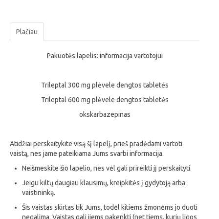
Plačiau
Pakuotės lapelis: informacija vartotojui
Trileptal 300 mg plėvele dengtos tabletės
Trileptal 600 mg plėvele dengtos tabletės
okskarbazepinas
Atidžiai perskaitykite visą šį lapelį, prieš pradėdami vartoti
vaistą, nes jame pateikiama Jums svarbi informacija.
Neišmeskite šio lapelio, nes vėl gali prireikti jį perskaityti.
Jeigu kiltų daugiau klausimų, kreipkitės į gydytoją arba
vaistininką.
Šis vaistas skirtas tik Jums, todėl kitiems žmonėms jo duoti
negalima. Vaistas gali jiems pakenkti (net tiems, kurių ligos