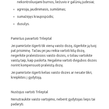
nekontroliuojami burnos, liežuvio ir galūnių judesiai;
agresija, jaudinimasis, sumišimas;
sumažėjęs kraujospūdis;
dusulys.
Pamiršus pavartoti Trileptal
Jei pamiršote išgerti tik vieną vaisto dozę, išgerkite ją tuoj
pat prisiminę. Tačiau jei jau reikia vartoti kitą dozę,
negerkite praleistosios vaisto dozės, o toliau vartokite
vaistą taip, kaip paskirta. Negalima vartoti dvigubos dozės
norint kompensuoti praleistą dozę.
Jei pamiršote išgerti kelias vaisto dozes ar nesate tikri,
kreipkitės į gydytoją.
Nustojus vartoti Trileptal
Nenutraukite vaisto vartojimo, nebent gydytojas lieps tai
padaryti.