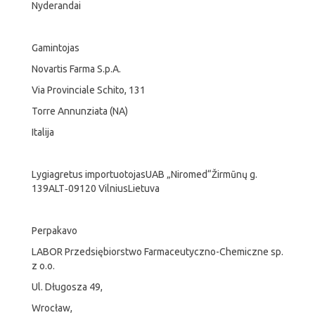
Nyderandai
Gamintojas
Novartis Farma S.p.A.
Via Provinciale Schito, 131
Torre Annunziata (NA)
Italija
Lygiagretus importuotojasUAB „Niromed“Žirmūnų g.
139ALT‑09120 VilniusLietuva
Perpakavo
LABOR Przedsiębiorstwo Farmaceutyczno-Chemiczne sp.
z o.o.
Ul. Długosza 49,
Wrocław,