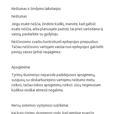
Nėštumas ir žindymo laikotarpis
Nėštumas
Jeigu esate nėščia, žindote kūdikį, manote, kad galbūt
esate nėščia, arba planuojate pastoti, tai prieš vartodama šį
vaistą, pasitarkite su gydytoju.
Nėščiosioms svarbu kontroliuoti epilepsijos priepuolius.
Tačiau nėščiosios vartojami vaistai nuo epilepsijos gali kelti
pavojų vaisiui (arba) naujagimiui.
Apsigimimai
Tyrimų duomenys neparodė padidėjusios apsigimimų,
susijusių su okskarbazepino vartojimu nėštumo metu,
rizikos, tačiau tokios apsigimimų rizikos Jūsų negimusiam
kūdikiui visiškai atmesti negalima.
Nervų sistemos vystymosi sutrikimai
Kai kurių tyrimų duomenys rodo, kad gimdoje esančio