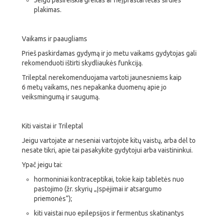
Jeigu pasireiškia greitas ar neįprastai lėtas širdies
plakimas.
Vaikams ir paaugliams
Prieš paskirdamas gydymą ir jo metu vaikams gydytojas gali
rekomenduoti ištirti skydliaukės funkciją.
Trileptal nerekomenduojama vartoti jaunesniems kaip
6 metų vaikams, nes nepakanka duomenų apie jo
veiksmingumą ir saugumą.
Kiti vaistai ir Trileptal
Jeigu vartojate ar neseniai vartojote kitų vaistų, arba dėl to
nesate tikri, apie tai pasakykite gydytojui arba vaistininkui.
Ypač jeigu tai:
hormoniniai kontraceptikai, tokie kaip tabletės nuo
pastojimo (žr. skyrių „Įspėjimai ir atsargumo
priemonės“);
kiti vaistai nuo epilepsijos ir fermentus skatinantys