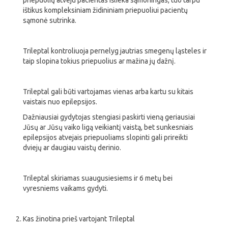
priepuolių atveju pacientas išlieka sąmoningas, tuo tarpu
ištikus kompleksiniam židininiam priepuoliui pacientų
sąmonė sutrinka.
Trileptal kontroliuoja pernelyg jautrias smegenų ląsteles ir
taip slopina tokius priepuolius ar mažina jų dažnį.
Trileptal gali būti vartojamas vienas arba kartu su kitais
vaistais nuo epilepsijos.
Dažniausiai gydytojas stengiasi paskirti vieną geriausiai
Jūsų ar Jūsų vaiko ligą veikiantį vaistą, bet sunkesniais
epilepsijos atvejais priepuoliams slopinti gali prireikti
dviejų ar daugiau vaistų derinio.
Trileptal skiriamas suaugusiesiems ir 6 metų bei
vyresniems vaikams gydyti.
Kas žinotina prieš vartojant Trileptal