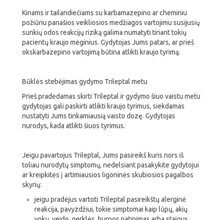
Kinams ir tailandiečiams su karbamazepino ar cheminiu
požiūriu panašios veikliosios medžiagos vartojimu susijusių
sunkių odos reakcijų riziką galima numatyti tiriant tokių
pacientų kraujo mėginius. Gydytojas Jums patars, ar prieš
okskarbazepino vartojimą būtina atlikti kraujo tyrimą.
Būklės stebėjimas gydymo Trileptal metu
Prieš pradėdamas skirti Trileptal ir gydymo šiuo vaistu metu
gydytojas gali paskirti atlikti kraujo tyrimus, siekdamas
nustatyti Jums tinkamiausią vaisto dozę. Gydytojas
nurodys, kada atlikti šiuos tyrimus.
Jeigu pavartojus Trileptal, Jums pasireikš kuris nors iš
toliau nurodytų simptomų, nedelsiant pasakykite gydytojui
ar kreipkitės į artimiausios ligoninės skubiosios pagalbos
skyrių:
jeigu pradėjus vartoti Trileptal pasireikštų alerginė
reakcija, pavyzdžiui, tokie simptomai kaip lūpų, akių
vokų, veido, gerklės, burnos patinimas arba staigus