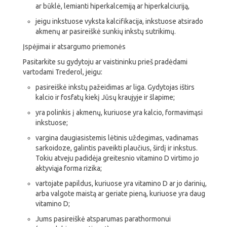
ar būklė, lemianti hiperkalcemiją ar hiperkalciuriją,
jeigu inkstuose vyksta kalcifikacija, inkstuose atsirado
akmenų ar pasireiškė sunkių inkstų sutrikimų.
Įspėjimai ir atsargumo priemonės
Pasitarkite su gydytoju ar vaistininku prieš pradėdami
vartodami Trederol, jeigu:
pasireiškė inkstų pažeidimas ar liga. Gydytojas ištirs
kalcio ir fosfatų kiekį Jūsų kraujyje ir šlapime;
yra polinkis į akmenų, kuriuose yra kalcio, formavimąsi
inkstuose;
vargina daugiasistemis lėtinis uždegimas, vadinamas
sarkoidoze, galintis paveikti plaučius, širdį ir inkstus.
Tokiu atveju padidėja greitesnio vitamino D virtimo jo
aktyviąja forma rizika;
vartojate papildus, kuriuose yra vitamino D ar jo darinių,
arba valgote maistą ar geriate pieną, kuriuose yra daug
vitamino D;
Jums pasireiškė atsparumas parathormonui