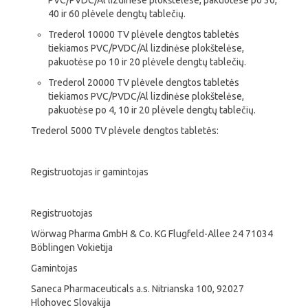
PVC/PVDC/Al lizdinėse plokštelėse, pakuotėse po 30,
40 ir 60 plėvele dengtų tablečių.
Trederol 10000 TV plėvele dengtos tabletės
tiekiamos PVC/PVDC/Al lizdinėse plokštelėse,
pakuotėse po 10 ir 20 plėvele dengtų tablečių.
Trederol 20000 TV plėvele dengtos tabletės
tiekiamos PVC/PVDC/Al lizdinėse plokštelėse,
pakuotėse po 4, 10 ir 20 plėvele dengtų tablečių.
Trederol 5000 TV plėvele dengtos tabletės:
Registruotojas ir gamintojas
Registruotojas
Wörwag Pharma GmbH & Co. KG Flugfeld-Allee 24 71034
Böblingen Vokietija
Gamintojas
Saneca Pharmaceuticals a.s. Nitrianska 100, 92027
Hlohovec Slovakija