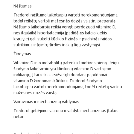
Nėštumas
Trederol nėštumo laikotarpiu vartoti nerekomenduojama,
todėl reikėtų vartoti mažesnės dozės vaistinį preparatą.
Nėštumo laikotarpiu reikia vengti perdozuoti vitamino D,
nes ilgalaikė hiperkalcemija (padidėjęs kalcio kiekis
kraujyje) gali sukelti kūdikio fizinės ir psichinės raidos
sutrikimus ir įgimtų širdies ir akių ligų vystymąsi.
Žindymas
Vitamino D ir jo metabolitų patenka į motinos pieną. Jeigu
žindymo laikotarpiu yra klinikinių vitamino D vartojimo
indikacijų, į tai reikia atsižvelgti duodant papildomai
vitamino D žindomam kūdikiui. Trederol žindymo
laikotarpiu vartoti nerekomenduojama, todėl reikėtų vartoti
mažesnės dozės vaistą.
Vairavimas ir mechanizmų valdymas
Trederol gebėjimui vairuoti ir valdyti mechanizmus įtakos
neturi.