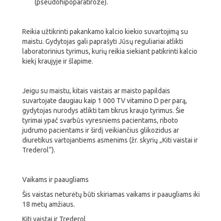
(pseudohipoparatirozė).
Reikia užtikrinti pakankamo kalcio kiekio suvartojimą su
maistu. Gydytojas gali paprašyti Jūsų reguliariai atlikti
laboratorinius tyrimus, kurių reikia siekiant patikrinti kalcio
kiekį kraujyje ir šlapime.
Jeigu su maistu, kitais vaistais ar maisto papildais
suvartojate daugiau kaip 1 000 TV vitamino D per parą,
gydytojas nurodys atlikti tam tikrus kraujo tyrimus. Šie
tyrimai ypač svarbūs vyresniems pacientams, riboto
judrumo pacientams ir širdį veikiančius glikozidus ar
diuretikus vartojantiems asmenims (žr. skyrių „Kiti vaistai ir
Trederol“).
Vaikams ir paaugliams
Šis vaistas neturėtų būti skiriamas vaikams ir paaugliams iki
18 metų amžiaus.
Kiti vaistai ir Trederol