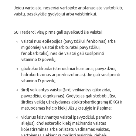
Jeigu vartojate, neseniai vartojote ar planuojate vartoti kitų
vaistų, pasakykite gydytojui arba vaistininkui.
Su Trederol visų pirma gali sąveikauti šie vaistai:
vaistai nuo epilepsijos (pavyzdžiui, fenitoinas) arba
migdomieji vaistai (barbitūratai, pavyzdžiui,
fenobarbitalis), nes šie vaistai gali susilpninti
vitamino D poveikį;
gliukokortikoidai (steroidiniai hormonai, pavyzdžiui,
hidrokortizonas ar prednizolonas). Jie gali susilpninti
vitamino D poveikį;
širdį veikiantys vaistai (širdį veikiantys glikozidai,
pavyzdžiui, digoksinas). Gydytojas gali stebėti Jūsų
širdies veiklą užrašydamas elektrokardiogramą (EKG) ir
matuodamas kalcio kiekį Jūsų kraujyje ir šlapime;
vidurius laisvinantys vaistai (pavyzdžiui, parafino
aliejus), cholesterolio kiekį mažinantis vaistas
kolestiraminas arba orlistatu vadinamas vaistas,
vartojamas siekiant sumažinti maistinių riebalų