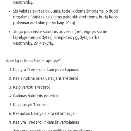
vaistininką.
Šis vaistas skirtas tik Jums, todėl kitiems žmonėms jo duoti
negalima. Vaistas gali jiems pakenkti (net tiems, kurių ligos
požymiai yra tokie patys kaip Jūsų).
Jeigu pasireiškė šalutinis poveikis (net jeigu jis šiame
lapelyje nenurodytas), kreipkitės į gydytoją arba
vaistininką. Žr. 4 skyrių.
Apie ką rašoma šiame lapelyje?
Kas yra Trederol ir kam jis vartojamas
Kas žinotina prieš vartojant Trederol
Kaip vartoti Trederol
Galimas šalutinis poveikis
Kaip laikyti Trederol
Pakuotės turinys ir kita informacija
Kas yra Trederol ir kam jis vartojamas