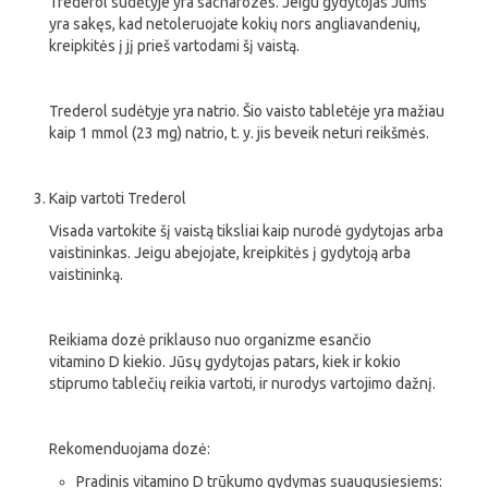
Trederol sudėtyje yra sacharozės. Jeigu gydytojas Jums
yra sakęs, kad netoleruojate kokių nors angliavandenių,
kreipkitės į jį prieš vartodami šį vaistą.
Trederol sudėtyje yra natrio. Šio vaisto tabletėje yra mažiau
kaip 1 mmol (23 mg) natrio, t. y. jis beveik neturi reikšmės.
Kaip vartoti Trederol
Visada vartokite šį vaistą tiksliai kaip nurodė gydytojas arba
vaistininkas. Jeigu abejojate, kreipkitės į gydytoją arba
vaistininką.
Reikiama dozė priklauso nuo organizme esančio
vitamino D kiekio. Jūsų gydytojas patars, kiek ir kokio
stiprumo tablečių reikia vartoti, ir nurodys vartojimo dažnį.
Rekomenduojama dozė:
Pradinis vitamino D trūkumo gydymas suaugusiesiems: