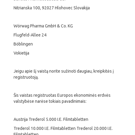
Nitrianska 100, 92027 Hlohovec Slovakija
Wörwag Pharma GmbH & Co. KG
Flugfeld-Allee 24
Böblingen
Vokietija
Jeigu apie šį vaistą norite sužinoti daugiau, kreipkitės į
registruotoją.
Šis vaistas registruotas Europos ekonominės erdvės
valstybėse narėse tokiais pavadinimais:
Austrija Trederol 5.000 I.E. Filmtabletten
Trederol 10.000 I.E. Filmtabletten Trederol 20.000 I.E.
Filmtabletten