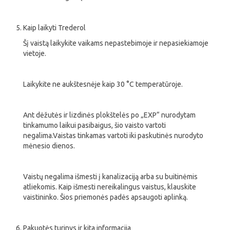
Kaip laikyti Trederol
Šį vaistą laikykite vaikams nepastebimoje ir nepasiekiamoje
vietoje.
Laikykite ne aukštesnėje kaip 30 °C temperatūroje.
Ant dėžutės ir lizdinės plokštelės po „EXP“ nurodytam
tinkamumo laikui pasibaigus, šio vaisto vartoti
negalima.Vaistas tinkamas vartoti iki paskutinės nurodyto
mėnesio dienos.
Vaistų negalima išmesti į kanalizaciją arba su buitinėmis
atliekomis. Kaip išmesti nereikalingus vaistus, klauskite
vaistininko. Šios priemonės padės apsaugoti aplinką.
Pakuotės turinys ir kita informacija