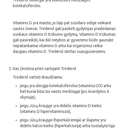
Trederol sudėtyje yra veikliosios medžiagos
kolekalciferolio.
Vitamino D yra maiste, jo taip pat susidaro odoje veikiant
saulės šviesai. Trederol gali paskirti gydytojas pradėdamas
sunkaus vitamino D trūkumo gydymą. Vitamino D trūkumas
gali pasireikšti, kai dėl mitybos ar gyvenimo būdo gaunate
nepakankamai vitamino D arba kai organizmui reikia
daugiau vitamino D. Trederol skirtas suaugusiesiems.
Kas žinotina prieš vartojant Trederol
Trederol vartoti draudžiama:
jeigu yra alergija kolekalciferoliui (vitaminui D3) arba
bet kuriai kitai šio vaisto medžiagai (jos išvardytos 6
skyriuje),
jeigu Jūsų kraujyje yra didelis vitamino D kiekis
(vitamino D hipervitaminozė),
jeigu Jūsų kraujyje (hiperkalcemija) ar šlapime yra
didelis kalcio kiekis (hiperkalciurija) arba nustatyta liga