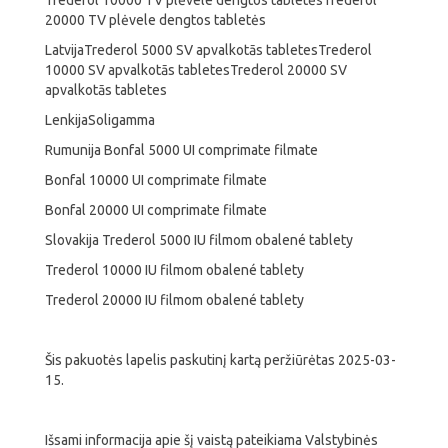
Trederol 10000 TV plėvele dengtos tabletėsTrederol
20000 TV plėvele dengtos tabletės
LatvijaTrederol 5000 SV apvalkotās tabletesTrederol
10000 SV apvalkotās tabletesTrederol 20000 SV
apvalkotās tabletes
LenkijaSoligamma
Rumunija Bonfal 5000 UI comprimate filmate
Bonfal 10000 UI comprimate filmate
Bonfal 20000 UI comprimate filmate
Slovakija Trederol 5000 IU filmom obalené tablety
Trederol 10000 IU filmom obalené tablety
Trederol 20000 IU filmom obalené tablety
Šis pakuotės lapelis paskutinį kartą peržiūrėtas 2025-03-
15.
Išsami informacija apie šį vaistą pateikiama Valstybinės