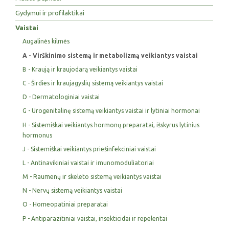
Gydymui ir profilaktikai
Vaistai
Augalinės kilmės
A - Virškinimo sistemą ir metabolizmą veikiantys vaistai
B - Kraują ir kraujodarą veikiantys vaistai
C - Širdies ir kraujagyslių sistemą veikiantys vaistai
D - Dermatologiniai vaistai
G - Urogenitalinę sistemą veikiantys vaistai ir lytiniai hormonai
H - Sistemiškai veikiantys hormonų preparatai, išskyrus lytinius
hormonus
J - Sistemiškai veikiantys priešinfekciniai vaistai
L - Antinavikiniai vaistai ir imunomoduliatoriai
M - Raumenų ir skeleto sistemą veikiantys vaistai
N - Nervų sistemą veikiantys vaistai
O - Homeopatiniai preparatai
P - Antiparazitiniai vaistai, insekticidai ir repelentai