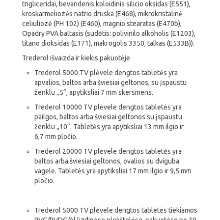
trigliceridai, bevandenis koloidinis silicio oksidas (E551),
kroskarmeliozės natrio druska (E468), mikrokristalinė
celiuliozė (PH 102) (E460), magnio stearatas (E470b),
Opadry PVA baltasis (sudėtis: polivinilo alkoholis (E1203),
titano dioksidas (E171), makrogolis 3350, talkas (E533B)).
Trederol išvaizda ir kiekis pakuotėje
Trederol 5000 TV plėvele dengtos tabletės yra
apvalios, baltos arba šviesiai geltonos, su įspaustu
ženklu „5“, apytiksliai 7 mm skersmens.
Trederol 10000 TV plėvele dengtos tabletės yra
pailgos, baltos arba šviesiai geltonos su įspaustu
ženklu „10“. Tabletės yra apytiksliai 13 mm ilgio ir
6,7 mm pločio.
Trederol 20000 TV plėvele dengtos tabletės yra
baltos arba šviesiai geltonos, ovalios su dviguba
vagele. Tabletės yra apytiksliai 17 mm ilgio ir 9,5 mm
pločio.
Trederol 5000 TV plėvele dengtos tabletės tiekiamos