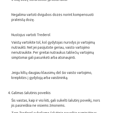
Negalima vartoti dvigubos dozės norint kompensuoti
praleistą dozę.
Nustojus vartoti Trederol
Vaistą vartokite tol, kol gydytojas nurodys jo vartojimą
nutraukti. Net jei pasijutote geriau, vaisto vartojimo
nenutraukite. Per greitai nutraukus tablečių vartojimą
simptomai gali pasunkėti arba atsinaujinti.
Jeigu kiltų daugiau klausimų dėl šio vaisto vartojimo,
kreipkitės į gydytoją arba vaistininką.
Galimas šalutinis poveikis
Šis vaistas, kaip ir visi kiti, gali sukelti šalutinį poveikį, nors
jis pasireiškia ne visiems žmonėms.