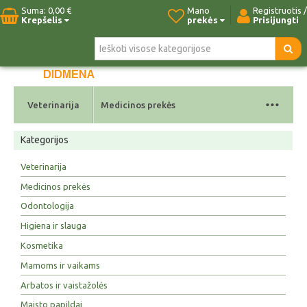
Suma:
0,00 €
Mano
Registruotis /
Krepšelis
prekės
Prisijungti
Pradžia
Naujos prekės
Paieška
Kontaktai
...
Veterinarija
Medicinos prekės
Kategorijos
Veterinarija
Medicinos prekės
Odontologija
Higiena ir slauga
Kosmetika
Mamoms ir vaikams
Arbatos ir vaistažolės
Maisto papildai