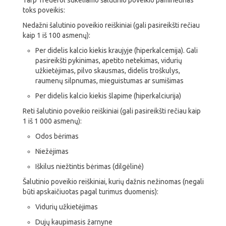
Tarp Trederol sukeliamo šalutinio poveikio paminėtinas
toks poveikis:
Nedažni šalutinio poveikio reiškiniai (gali pasireikšti rečiau
kaip 1 iš 100 asmenų):
Per didelis kalcio kiekis kraujyje (hiperkalcemija). Gali
pasireikšti pykinimas, apetito netekimas, vidurių
užkietėjimas, pilvo skausmas, didelis troškulys,
raumenų silpnumas, mieguistumas ar sumišimas
Per didelis kalcio kiekis šlapime (hiperkalciurija)
Reti šalutinio poveikio reiškiniai (gali pasireikšti rečiau kaip
1 iš 1 000 asmenų):
Odos bėrimas
Niežėjimas
Iškilus niežtintis bėrimas (dilgėlinė)
Šalutinio poveikio reiškiniai, kurių dažnis nežinomas (negali
būti apskaičiuotas pagal turimus duomenis):
Vidurių užkietėjimas
Dujų kaupimasis žarnyne