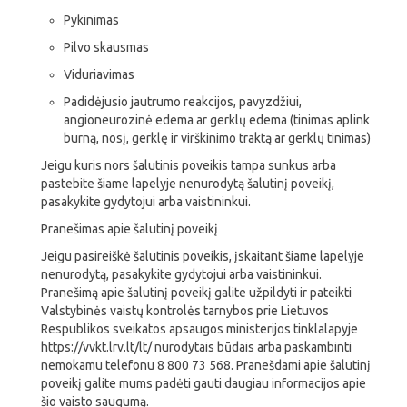
Pykinimas
Pilvo skausmas
Viduriavimas
Padidėjusio jautrumo reakcijos, pavyzdžiui,
angioneurozinė edema ar gerklų edema (tinimas aplink
burną, nosį, gerklę ir virškinimo traktą ar gerklų tinimas)
Jeigu kuris nors šalutinis poveikis tampa sunkus arba
pastebite šiame lapelyje nenurodytą šalutinį poveikį,
pasakykite gydytojui arba vaistininkui.
Pranešimas apie šalutinį poveikį
Jeigu pasireiškė šalutinis poveikis, įskaitant šiame lapelyje
nenurodytą, pasakykite gydytojui arba vaistininkui.
Pranešimą apie šalutinį poveikį galite užpildyti ir pateikti
Valstybinės vaistų kontrolės tarnybos prie Lietuvos
Respublikos sveikatos apsaugos ministerijos tinklalapyje
https://vvkt.lrv.lt/lt/ nurodytais būdais arba paskambinti
nemokamu telefonu 8 800 73 568. Pranešdami apie šalutinį
poveikį galite mums padėti gauti daugiau informacijos apie
šio vaisto saugumą.