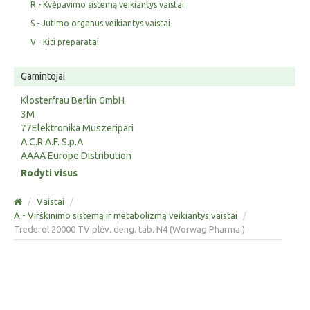
R - Kvėpavimo sistemą veikiantys vaistai
S - Jutimo organus veikiantys vaistai
V - Kiti preparatai
Gamintojai
Klosterfrau Berlin GmbH
3M
77Elektronika Muszeripari
A.C.R.A.F. S.p.A
AAAA Europe Distribution
Rodyti visus
/
Vaistai
/
A - Virškinimo sistemą ir metabolizmą veikiantys vaistai
/
Trederol 20000 TV plėv. deng. tab. N4 (Worwag Pharma )