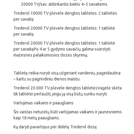
20000 TV/sav. atitinkantis kiekis 4–5 savaitėms
Trederol 10000 TV plėvele dengtos tabletės: 2 tabletės
per savaitę
Trederol 20000 TV plėvele dengtos tabletės: 1 tabletė
per savaitę
Trederol 20000 TV plėvele dengtos tabletės: 1 tabletė
per savaitęPo 4 ar 5 gydymo savaičių galima svarstyti
mažesnės palaikomosios dozės skyrimą.
Tabletę reikia nuryti visą užgeriant vandeniu, pageidautina
– kartu su pagrindiniu dienos maistu.
Trederol 20 000 TV plėvele dengtos tabletėsVagelė skirta
tik tabletei perlaužti, jeigu ją visą būtų sunku nuryti.
Vartojimas vaikams ir paaugliams
Šis vaistas neturėtų būti vartojamas vaikams ir jaunesniems
kaip 18 metų paaugliams.
Ką daryti pavartojus per didelę Trederol dozę