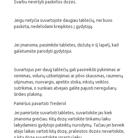
Svarbu neviršyti paskirtos dozės.
Jeigu netyčia suvartojote daugiau tablečių, nei buvo
paskirta, nedelsdami kreipkitės į gydytoją.
Jei įmanoma, pasiimkite tabletes, dėžutę ir šį lapelį, kad
galėtumėte parodyti gydytojui.
Suvartojus per daug tablečių gali pasireikšti pykinimas ar
vėmimas, vidurių užkietėjimas ar pilvo skausmas, raumenų
silpnumas, nuovargis, apetito stoka, inkstų veiklos
sutrikimai, o sunkiais atvejais galite pajusti nereguliarų
širdies plakimą.
Pamiršus pavartoti Trederol
Jei pamiršote suvartoti tabletes, suvartokite jas kiek
įmanoma greičiau. Kitą dozę vartokite tinkamu laiku
laikydamiesi gydytojo pateiktų nurodymų. Tačiau jei beveik
atėjo laikas vartoti kitą dozę, praleistos dozės nevartokite,
o kitą dozę suvartokite įprastu laiku.