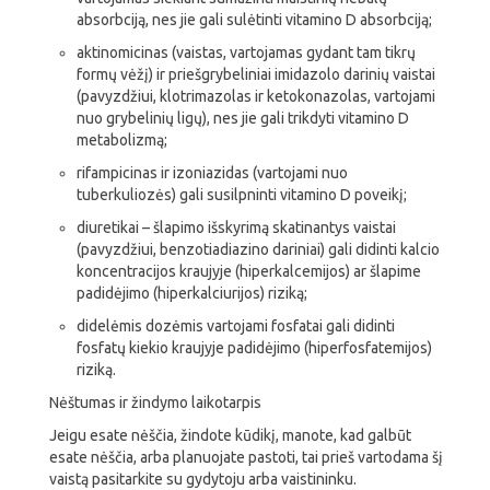
absorbciją, nes jie gali sulėtinti vitamino D absorbciją;
aktinomicinas (vaistas, vartojamas gydant tam tikrų
formų vėžį) ir priešgrybeliniai imidazolo darinių vaistai
(pavyzdžiui, klotrimazolas ir ketokonazolas, vartojami
nuo grybelinių ligų), nes jie gali trikdyti vitamino D
metabolizmą;
rifampicinas ir izoniazidas (vartojami nuo
tuberkuliozės) gali susilpninti vitamino D poveikį;
diuretikai – šlapimo išskyrimą skatinantys vaistai
(pavyzdžiui, benzotiadiazino dariniai) gali didinti kalcio
koncentracijos kraujyje (hiperkalcemijos) ar šlapime
padidėjimo (hiperkalciurijos) riziką;
didelėmis dozėmis vartojami fosfatai gali didinti
fosfatų kiekio kraujyje padidėjimo (hiperfosfatemijos)
riziką.
Nėštumas ir žindymo laikotarpis
Jeigu esate nėščia, žindote kūdikį, manote, kad galbūt
esate nėščia, arba planuojate pastoti, tai prieš vartodama šį
vaistą pasitarkite su gydytoju arba vaistininku.