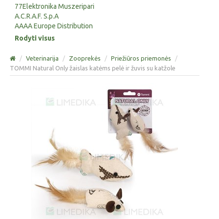
77Elektronika Muszeripari
A.C.R.A.F. S.p.A
AAAA Europe Distribution
Rodyti visus
/
Veterinarija
/
Zooprekės
/
Priežiūros priemonės
/
TOMMI Natural Only žaislas katėms pelė ir žuvis su katžole