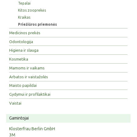
Tepalai
Kitos zooprekės
Kraikas
Priežiūros priemonės
Medicinos prekės
Odontologija
Higiena ir slauga
Kosmetika
Mamoms ir vaikams
Arbatos ir vaistažolės
Maisto papildai
Gydymui ir profilaktikai
Vaistai
Gamintojai
Klosterfrau Berlin GmbH
3M