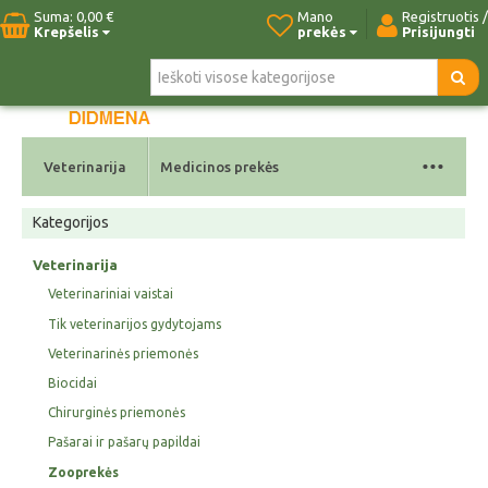
Suma:
0,00 €
Mano
Registruotis /
Krepšelis
prekės
Prisijungti
Pradžia
Naujos prekės
Paieška
Kontaktai
...
Veterinarija
Medicinos prekės
Kategorijos
Veterinarija
Veterinariniai vaistai
Tik veterinarijos gydytojams
Veterinarinės priemonės
Biocidai
Chirurginės priemonės
Pašarai ir pašarų papildai
Zooprekės