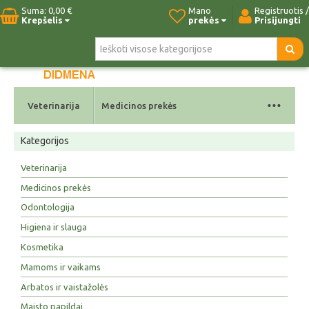
Suma:
0,00 €
Mano
Registruotis /
Krepšelis
prekės
Prisijungti
Pradžia
Naujos prekės
Paieška
Kontaktai
...
Veterinarija
Medicinos prekės
Kategorijos
Veterinarija
Medicinos prekės
Odontologija
Higiena ir slauga
Kosmetika
Mamoms ir vaikams
Arbatos ir vaistažolės
Maisto papildai