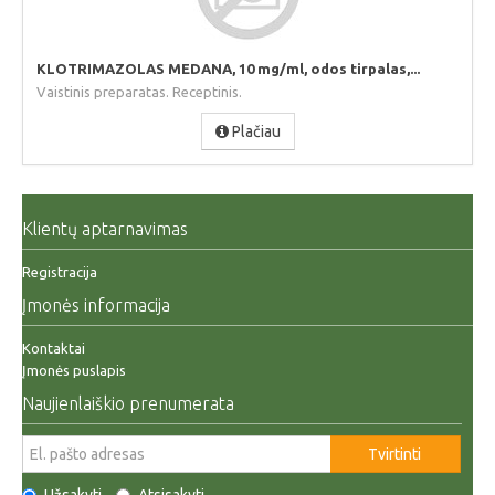
KLOTRIMAZOLAS MEDANA, 10 mg/ml, odos tirpalas,...
Vaistinis preparatas. Receptinis.
Plačiau
Klientų aptarnavimas
Registracija
Įmonės informacija
Kontaktai
Įmonės puslapis
Naujienlaiškio prenumerata
Tvirtinti