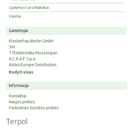
Gydymui ir profilaktikai
Vaistai
Gamintojai
Klosterfrau Berlin GmbH
3M
77Elektronika Muszeripari
A.C.R.A.F. S.p.A
AAAA Europe Distribution
Rodyti visus
Informacija
Kontaktai
Naujos prekės
Paskutinės žiūrėtos prekės
Terpol