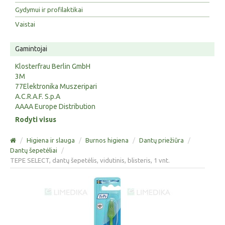
Gydymui ir profilaktikai
Vaistai
Gamintojai
Klosterfrau Berlin GmbH
3M
77Elektronika Muszeripari
A.C.R.A.F. S.p.A
AAAA Europe Distribution
Rodyti visus
/
Higiena ir slauga
/
Burnos higiena
/
Dantų priežiūra
/
Dantų šepetėliai
/
TEPE SELECT, dantų šepetėlis, vidutinis, blisteris, 1 vnt.