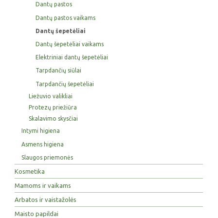
Dantų pastos
Dantų pastos vaikams
Dantų šepetėliai
Dantų šepetėliai vaikams
Elektriniai dantų šepetėliai
Tarpdančių siūlai
Tarpdančių šepetėliai
Liežuvio valikliai
Protezų priežiūra
Skalavimo skysčiai
Intymi higiena
Asmens higiena
Slaugos priemonės
Kosmetika
Mamoms ir vaikams
Arbatos ir vaistažolės
Maisto papildai