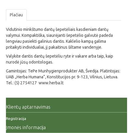
Plačiau
Vidutinio minkštumo dantų šepetėliais kasdieniam dantų
valymui. Kompaktiška, siaurėjanti šepetėlio galvutė padeda
lengviau pasiekti galinius dantis. Kaklelio kampą galima
pritaikyti individualiai, jį pakaitinus šiltame vandenyje.
Valykite dantis dantų šepetėliu ryte ir vakare arba taip, kaip
nurodė jūsų odontologas.
Gamintojas: TePe Munhygienprodukter AB, Švedija. Platintojas:
UAB „Herba Humana“, Konstitucijos pr. 9-123, Vilnius, Lietuva.
Tel.: (5) 2754127 www.herba.lt
Klientų aptarnavimas
Registracija
Įmonės informacija