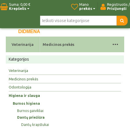
Suma:
0,00 €
Mano
Registruotis /
Krepšelis
prekės
Prisijungti
Pradžia
Naujos prekės
Paieška
Kontaktai
...
Veterinarija
Medicinos prekės
Kategorijos
Veterinarija
Medicinos prekės
Odontologija
Higiena ir slauga
Burnos higiena
Burnos gaivikliai
Dantų priežiūra
Dantų krapštukai