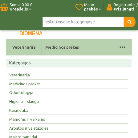
Suma:
0,00 €
Mano
Registruotis /
Krepšelis
prekės
Prisijungti
Pradžia
Naujos prekės
Paieška
Kontaktai
...
Veterinarija
Medicinos prekės
Kategorijos
Veterinarija
Medicinos prekės
Odontologija
Higiena ir slauga
Kosmetika
Mamoms ir vaikams
Arbatos ir vaistažolės
Maisto papildai