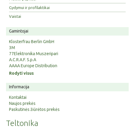
Gydymui ir profilaktikai
Vaistai
Gamintojai
Klosterfrau Berlin GmbH
3M
77Elektronika Muszeripari
A.C.R.A.F. S.p.A
AAAA Europe Distribution
Rodyti visus
Informacija
Kontaktai
Naujos prekės
Paskutinės žiūrėtos prekės
Teltonika