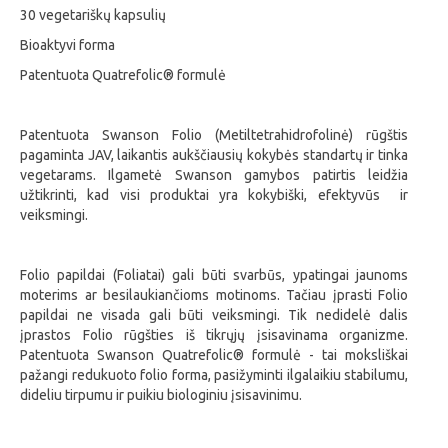
30 vegetariškų kapsulių
Bioaktyvi forma
Patentuota Quatrefolic® formulė
Patentuota Swanson Folio (Metiltetrahidrofolinė) rūgštis
pagaminta JAV, laikantis aukščiausių kokybės standartų ir tinka
vegetarams. Ilgametė Swanson gamybos patirtis leidžia
užtikrinti, kad visi produktai yra kokybiški, efektyvūs ir
veiksmingi.
Folio papildai (Foliatai) gali būti svarbūs, ypatingai jaunoms
moterims ar besilaukiančioms motinoms. Tačiau įprasti Folio
papildai ne visada gali būti veiksmingi. Tik nedidelė dalis
įprastos Folio rūgšties iš tikrųjų įsisavinama organizme.
Patentuota Swanson Quatrefolic® formulė - tai moksliškai
pažangi redukuoto folio forma, pasižyminti ilgalaikiu stabilumu,
dideliu tirpumu ir puikiu biologiniu įsisavinimu.