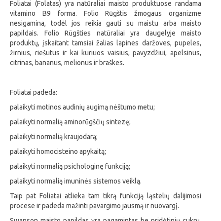
Foliatai (Folatas) yra natūraliai maisto produktuose randama
vitamino B9 forma. Folio Rūgštis žmogaus organizme
nesigamina, todėl jos reikia gauti su maistu arba maisto
papildais. Folio Rūgšties natūraliai yra daugelyje maisto
produktų, įskaitant tamsiai žalias lapines daržoves, pupeles,
žirnius, riešutus ir kai kuriuos vaisius, pavyzdžiui, apelsinus,
citrinas, bananus, melionus ir braškes.
Foliatai padeda:
palaikyti motinos audinių augimą nėštumo metu;
palaikyti normalią aminorūgščių sintezę;
palaikyti normalią kraujodarą;
palaikyti homocisteino apykaitą;
palaikyti normalią psichologinę funkciją;
palaikyti normalią imuninės sistemos veiklą.
Taip pat Foliatai atlieka tam tikrą funkciją ląstelių dalijimosi
procese ir padeda mažinti pavargimo jausmą ir nuovargį.
Swanson maisto papildas yra pagamintas
be pridėtinių cukrų,