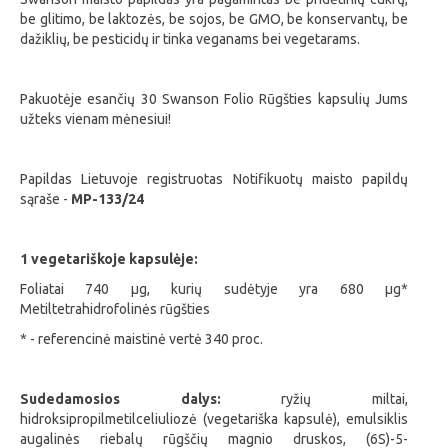
be glitimo, be laktozės, be sojos, be GMO, be konservantų, be
dažiklių, be pesticid
ų ir tinka veganams bei vegetarams.
Pakuotėje esančių 30 Swanson Folio Rūgšties kapsulių Jums
užteks vienam mėnesiui!
Papildas Lietuvoje registruotas Notifikuotų maisto papildų
sąraše -
MP-133/24
1 vegetariškoje kapsulėje:
Foliatai 740 µg, kurių sudėtyje yra 680 µg*
Metiltetrahidrofolinės rūgšties
* - referencinė maistinė vertė 340 proc.
Sudedamosios dalys:
ryžių miltai,
hidroksipropilmetilceliuliozė (vegetariška kapsulė), emulsiklis
augalinės riebalų rūgščių magnio druskos, (6S)-5-