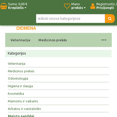
Suma:
0,00 €
Mano
Registruotis /
Krepšelis
prekės
Prisijungti
Pradžia
Naujos prekės
Paieška
Kontaktai
...
Veterinarija
Medicinos prekės
Kategorijos
Veterinarija
Medicinos prekės
Odontologija
Higiena ir slauga
Kosmetika
Mamoms ir vaikams
Arbatos ir vaistažolės
Maisto papildai