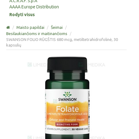
A.C.R.A.F. S.p.A
AAAA Europe Distribution
Rodyti visus
/
Maisto papildai
/
Šeimai
/
Besilaukiančioms ir maitinančioms
/
SWANSON FOLIO RŪGŠTIS 680 mcg, metiltetrahidrofolinė, 30
kapsulių