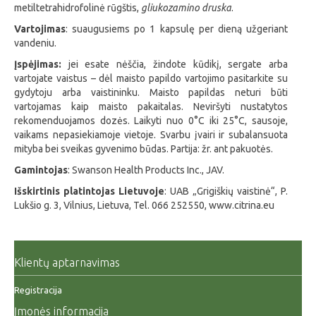
metiltetrahidrofolinė rūgštis,
gliukozamino druska
.
Vartojimas
: suaugusiems po 1 kapsulę per dieną užgeriant
vandeniu.
Įspėjimas:
jei esate nėščia, žindote kūdikį, sergate arba
vartojate vaistus – dėl maisto papildo vartojimo pasitarkite su
gydytoju arba vaistininku. Maisto papildas neturi būti
vartojamas kaip maisto pakaitalas. Neviršyti nustatytos
rekomenduojamos dozės. Laikyti nuo 0°C iki 25°C, sausoje,
vaikams nepasiekiamoje vietoje. Svarbu įvairi ir subalansuota
mityba bei sveikas gyvenimo būdas. Partija: žr. ant pakuotės.
Gamintojas
: Swanson Health Products Inc., JAV.
Išskirtinis platintojas
Lietuvoje
: UAB „Grigiškių vaistinė“, P.
Lukšio g. 3, Vilnius, Lietuva, Tel. 066 252550,
www.citrina.eu
Klientų aptarnavimas
Registracija
Įmonės informacija