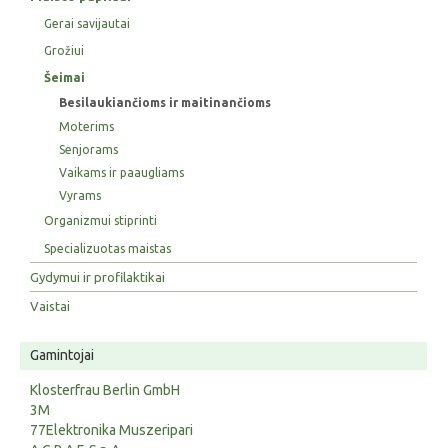
Gerai savijautai
Grožiui
Šeimai
Besilaukiančioms ir maitinančioms
Moterims
Senjorams
Vaikams ir paaugliams
Vyrams
Organizmui stiprinti
Specializuotas maistas
Gydymui ir profilaktikai
Vaistai
Gamintojai
Klosterfrau Berlin GmbH
3M
77Elektronika Muszeripari