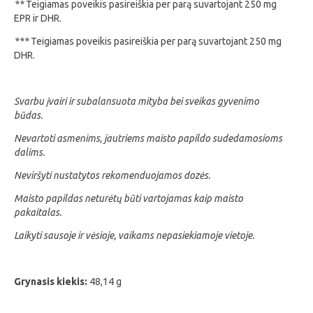
**
Teigiamas poveikis pasireiškia per parą suvartojant 250 mg
EPR ir DHR.
***
Teigiamas poveikis pasireiškia per parą suvartojant 250 mg
DHR.
Svarbu įvairi ir subalansuota mityba bei sveikas gyvenimo
būdas.
Nevartoti asmenims, jautriems maisto papildo sudedamosioms
dalims.
Neviršyti nustatytos rekomenduojamos dozės.
Maisto papildas neturėtų būti vartojamas kaip maisto
pakaitalas.
Laikyti sausoje ir vėsioje, vaikams nepasiekiamoje vietoje.
Grynasis kiekis:
48,14 g