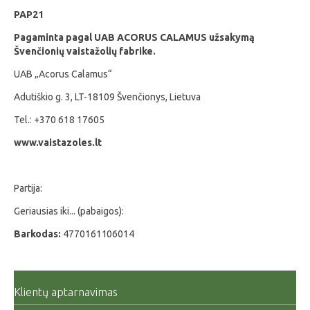
PAP21
Pagaminta pagal UAB ACORUS CALAMUS užsakymą
Švenčionių vaistažolių fabrike.
UAB „Acorus Calamus“
Adutiškio g. 3, LT-18109 Švenčionys, Lietuva
Tel.: +370 618 17605
www.vaistazoles.lt
Partija:
Geriausias iki... (pabaigos):
Barkodas:
4770161106014
Klientų aptarnavimas