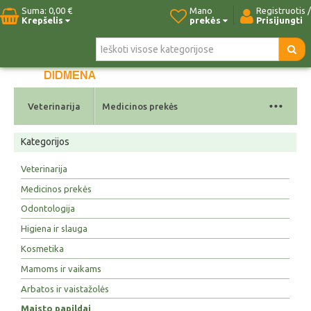
Suma:
0,00 €
Mano
Registruotis /
Krepšelis
prekės
Prisijungti
Pradžia
Naujos prekės
Paieška
Kontaktai
...
Veterinarija
Medicinos prekės
Kategorijos
Veterinarija
Medicinos prekės
Odontologija
Higiena ir slauga
Kosmetika
Mamoms ir vaikams
Arbatos ir vaistažolės
Maisto papildai