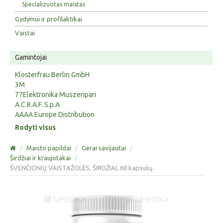
Specializuotas maistas
Gydymui ir profilaktikai
Vaistai
Gamintojai
Klosterfrau Berlin GmbH
3M
77Elektronika Muszeripari
A.C.R.A.F. S.p.A
AAAA Europe Distribution
Rodyti visus
/
Maisto papildai
/
Gerai savijautai
/
Širdžiai ir kraujotakai
/
ŠVENČIONIŲ VAISTAŽOLĖS, ŠIRDŽIAI, 60 kapsulių