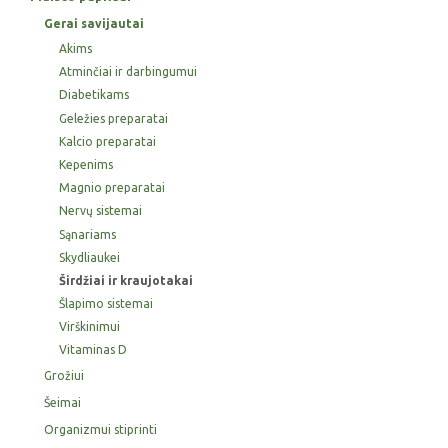
Gerai savijautai
Akims
Atminčiai ir darbingumui
Diabetikams
Geležies preparatai
Kalcio preparatai
Kepenims
Magnio preparatai
Nervų sistemai
Sąnariams
Skydliaukei
Širdžiai ir kraujotakai
Šlapimo sistemai
Virškinimui
Vitaminas D
Grožiui
Šeimai
Organizmui stiprinti