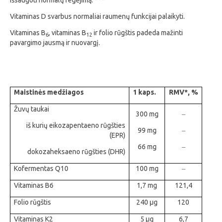
Vitaminas D svarbus normaliai raumenų funkcijai palaikyti.
Vitaminas B
, vitaminas B
ir f
olio rūgštis padeda mažinti
6
12
pavargimo jausmą ir nuovargį.
Maistinės medžiagos
1 kaps.
RMV*,
%
Žuvų taukai
300 mg
‒
iš kurių eikozapentaeno rūgšties
99 mg
‒
(EPR)
66 mg
‒
dokozaheksaeno rūgšties (DHR)
Kofermentas Q10
100 mg
‒
Vitaminas B6
1,7 mg
121,4
Folio rūgštis
240 µg
120
Vitaminas K2
5 µg
6,7