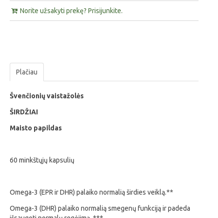
Norite užsakyti prekę? Prisijunkite.
Plačiau
Švenčionių vaistažolės
ŠIRDŽIAI
Maisto papildas
60 minkštųjų kapsulių
Omega-3 (EPR ir DHR) palaiko normalią širdies veiklą.**
Omega-3 (DHR) palaiko normalią smegenų funkciją ir padeda
išsaugoti normalų regėjimą. ***