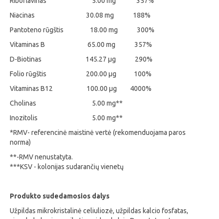
Riboflavinas 5.00 mg 357%
Niacinas 30.08 mg 188%
Pantoteno rūgštis 18.00 mg 300%
Vitaminas B 65.00 mg 357%
D-Biotinas 145.27 µg 290%
Folio rūgštis 200.00 µg 100%
Vitaminas B12 100.00 µg 4000%
Cholinas 5.00 mg**
Inozitolis 5.00 mg**
*RMV- referencinė maistinė vertė (rekomenduojama paros
norma)
**-RMV nenustatyta.
***KSV - kolonijas sudarančių vienetų
Produkto sudedamosios dalys
Užpildas mikrokristalinė celiuliozė, užpildas kalcio fosfatas,