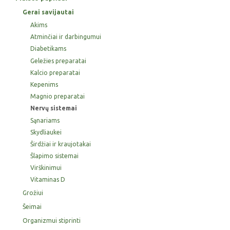
Gerai savijautai
Akims
Atminčiai ir darbingumui
Diabetikams
Geležies preparatai
Kalcio preparatai
Kepenims
Magnio preparatai
Nervų sistemai
Sąnariams
Skydliaukei
Širdžiai ir kraujotakai
Šlapimo sistemai
Virškinimui
Vitaminas D
Grožiui
Šeimai
Organizmui stiprinti