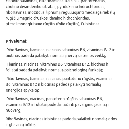
cianokobalaminas, nikotinamidas, kalcio D-pantotenatas,
cholino divandenilio citratas, pyridoksino hidrochloridas,
riboflavinas, inozitolis, lipnumą reguliuojanti medžiaga riebalų
rūgščių magnio druskos, tiamino hidrochloridas,
pteroilmonoglutamo rūgštis (folio rūgštis), D-biotinas
Privalumai:
·Riboflavinas, tiaminas, niacinas, vitaminas B6, vitaminas B12 ir
biotinas padeda palaikyti normalią nervų sistemos veiklą;
·Tiaminas, niacinas, vitaminas B6, vitaminas B12, biotinas ir
foliatai padeda palaikyti normalią psichologinę funkciją;
·Riboflavinas, tiaminas, niacinas, pantoteno rūgštis, vitaminas
B6, vitaminas B12 ir biotinas padeda palaikyti normalią
energijos apykaitą;
·Riboflavinas, niacinas, pantoteno rūgštis, vitaminas B6,
vitaminas B12 ir foliatai padeda mažinti pavargimo jausmą ir
nuovargį;
Riboflavinas, niacinas ir biotinas padeda palaikyti normalią odos
ir gleivinių būklę.