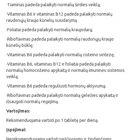
·Tiaminas padeda palaikyti normalią širdies veiklą;
·Vitaminas B6 ir vitaminas B12 padeda palaikyti normalų
raudonųjų kraujo kūnelių susidarymą.
·Foliatai padeda palaikyti normalią kraujodarą;
·Riboflavinas padeda palaikyti normalią raudonųjų kraujo
kūnelių būklę;
·Vitaminas B6 padeda palaikyti normalią cisteino sintezę;
·Vitaminas B6, vitaminas B12 ir foliatai padeda palaikyti
normalią homocisteino apykaitą ir normalią imuninės sistemos
veiklą;
·Vitaminas B6 padeda reguliuoti hormonų aktyvumą;
·Riboflavinas padeda palaikyti normalią geležies apykaitą ir
išsaugoti normalų regėjimą.
Vartojimas:
Rekomenduojama vartoti po 1 tabletę per dieną.
Įspėjimai:
Nerekomenduojama vartoti nėščiosioms ir žindančioms