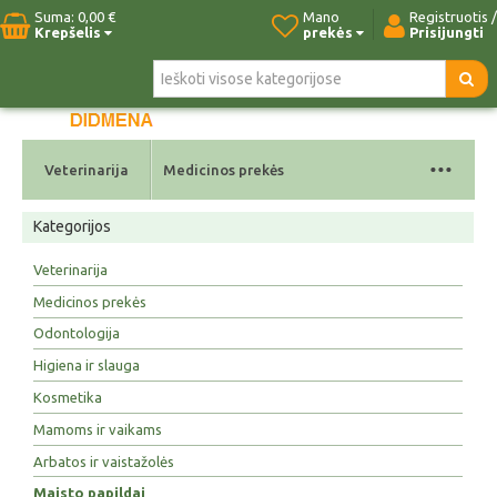
Suma:
0,00 €
Mano
Registruotis /
Krepšelis
prekės
Prisijungti
Pradžia
Naujos prekės
Paieška
Kontaktai
...
Veterinarija
Medicinos prekės
Kategorijos
Veterinarija
Medicinos prekės
Odontologija
Higiena ir slauga
Kosmetika
Mamoms ir vaikams
Arbatos ir vaistažolės
Maisto papildai