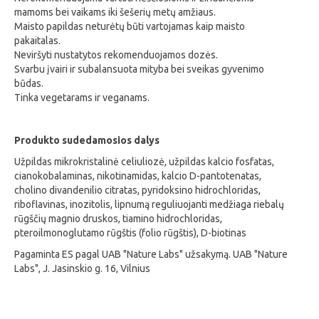
mamoms bei vaikams iki šešerių metų amžiaus.
Maisto papildas neturėtų būti vartojamas kaip maisto
pakaitalas.
Neviršyti nustatytos rekomenduojamos dozės.
Svarbu įvairi ir subalansuota mityba bei sveikas gyvenimo
būdas.
Tinka vegetarams ir veganams.
Produkto sudedamosios dalys
Užpildas mikrokristalinė celiuliozė, užpildas kalcio fosfatas,
cianokobalaminas, nikotinamidas, kalcio D-pantotenatas,
cholino divandenilio citratas, pyridoksino hidrochloridas,
riboflavinas, inozitolis, lipnumą reguliuojanti medžiaga riebalų
rūgščių magnio druskos, tiamino hidrochloridas,
pteroilmonoglutamo rūgštis (folio rūgštis), D-biotinas
Pagaminta ES pagal UAB "Nature Labs" užsakymą. UAB "Nature
Labs", J. Jasinskio g. 16, Vilnius