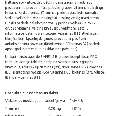
baltymų apykaitoje, taip užtikrindami tinkamą medžiagų
pasisavinimo procesą. Taip pat šios grupės vitaminai reikalingi
tinkamai širdies veiklai (Tiaminas padeda palaikyti normalią
širdies veiklą) bei yra atsakingi už protinę veiklą (Pantoteno
rūgštis padeda palaikyti normalią protinę veiklą). Be to, B
grupės vitaminai vaidina itin svarbų vaidmenį ląstelių
informacijos dalijimosi sintezėje (Vitaminas B12 atlieka tam
tikrą funkciją ląstelių dalijimosi procese) ir pasižymi
antioksidaciniu poveikiu (Riboflavinas (Vitaminas B2) padeda
apsaugoti ląsteles nuo oksidacinės pažaidos).
Unikali maisto papildo SAPIENS B grupės kompleksas PRO
formulė vienoje tabletėje talpina svarbiausius B grupės
vitaminus, tokius kaip tiaminas (B1), riboflavinas (B2), niacinas
(B3), pantoteno rūgštis (B5), vitaminas B6, biotinas (B7), foliatai
(B9) bei vitaminas B12.
Produkto sudedamosios dalys
Veikliosios medžiagos 1 tabletėje yra RMV *,%
Tiaminas 4.20 mg 381%