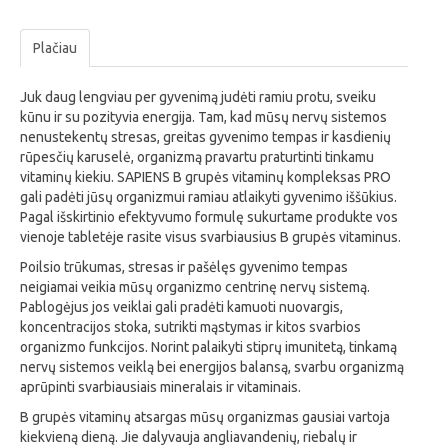
Plačiau
Juk daug lengviau per gyvenimą judėti ramiu protu, sveiku
kūnu ir su pozityvia energija. Tam, kad mūsų nervų sistemos
nenustekentų stresas, greitas gyvenimo tempas ir kasdienių
rūpesčių karuselė, organizmą pravartu praturtinti tinkamu
vitaminų kiekiu. SAPIENS B grupės vitaminų kompleksas PRO
gali padėti jūsų organizmui ramiau atlaikyti gyvenimo iššūkius.
Pagal išskirtinio efektyvumo formulę sukurtame produkte vos
vienoje tabletėje rasite visus svarbiausius B grupės vitaminus.
Poilsio trūkumas, stresas ir pašėlęs gyvenimo tempas
neigiamai veikia mūsų organizmo centrinę nervų sistemą.
Pablogėjus jos veiklai gali pradėti kamuoti nuovargis,
koncentracijos stoka, sutrikti mąstymas ir kitos svarbios
organizmo funkcijos. Norint palaikyti stiprų imunitetą, tinkamą
nervų sistemos veiklą bei energijos balansą, svarbu organizmą
aprūpinti svarbiausiais mineralais ir vitaminais.
B grupės vitaminų atsargas mūsų organizmas gausiai vartoja
kiekvieną dieną. Jie dalyvauja angliavandenių, riebalų ir