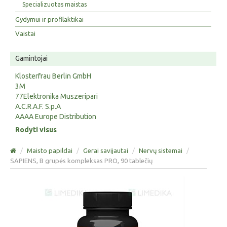
Specializuotas maistas
Gydymui ir profilaktikai
Vaistai
Gamintojai
Klosterfrau Berlin GmbH
3M
77Elektronika Muszeripari
A.C.R.A.F. S.p.A
AAAA Europe Distribution
Rodyti visus
/
Maisto papildai
/
Gerai savijautai
/
Nervų sistemai
/
SAPIENS, B grupės kompleksas PRO, 90 tablečių