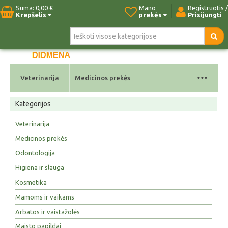
Suma:
0,00 €
Mano
Registruotis /
Krepšelis
prekės
Prisijungti
Pradžia
Naujos prekės
Paieška
Kontaktai
...
Veterinarija
Medicinos prekės
Kategorijos
Veterinarija
Medicinos prekės
Odontologija
Higiena ir slauga
Kosmetika
Mamoms ir vaikams
Arbatos ir vaistažolės
Maisto papildai