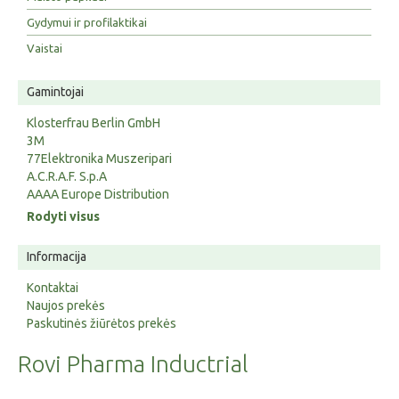
Gydymui ir profilaktikai
Vaistai
Gamintojai
Klosterfrau Berlin GmbH
3M
77Elektronika Muszeripari
A.C.R.A.F. S.p.A
AAAA Europe Distribution
Rodyti visus
Informacija
Kontaktai
Naujos prekės
Paskutinės žiūrėtos prekės
Rovi Pharma Inductrial