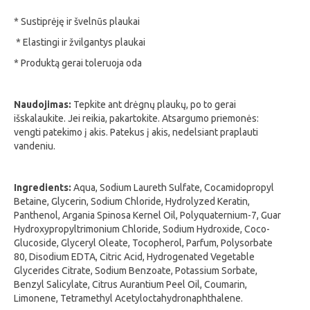
* Sustiprėję ir švelnūs plaukai
* Elastingi ir žvilgantys plaukai
* Produktą gerai toleruoja oda
Naudojimas:
Tepkite ant drėgnų plaukų, po to gerai
išskalaukite. Jei reikia, pakartokite. Atsargumo priemonės:
vengti patekimo į akis. Patekus į akis, nedelsiant praplauti
vandeniu.
Ingredients:
Aqua, Sodium Laureth Sulfate, Cocamidopropyl
Betaine, Glycerin, Sodium Chloride, Hydrolyzed Keratin,
Panthenol, Argania Spinosa Kernel Oil, Polyquaternium-7, Guar
Hydroxypropyltrimonium Chloride, Sodium Hydroxide, Coco-
Glucoside, Glyceryl Oleate, Tocopherol, Parfum, Polysorbate
80, Disodium EDTA, Citric Acid, Hydrogenated Vegetable
Glycerides Citrate, Sodium Benzoate, Potassium Sorbate,
Benzyl Salicylate, Citrus Aurantium Peel Oil, Coumarin,
Limonene, Tetramethyl Acetyloctahydronaphthalene.