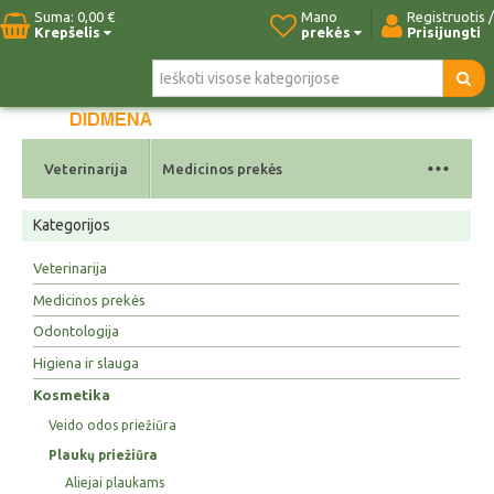
Suma:
0,00 €
Mano
Registruotis /
Krepšelis
prekės
Prisijungti
Pradžia
Naujos prekės
Paieška
Kontaktai
...
Veterinarija
Medicinos prekės
Kategorijos
Veterinarija
Medicinos prekės
Odontologija
Higiena ir slauga
Kosmetika
Veido odos priežiūra
Plaukų priežiūra
Aliejai plaukams