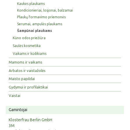
Kaukės plaukams
Kondicionieriai, losjonai, balzamai
Plaukų formavimo priemonės
Serumai, ampulės plaukams
Šampūnai plaukams
Kūno odos priežiūra
Saulės kosmetika
Vaikams ir kūdikiams
Mamoms ir vaikams
Arbatos ir vaistažolės
Maisto papildai
Gydymui ir profilaktikai
Vaistai
Gamintojai
Klosterfrau Berlin GmbH
3M