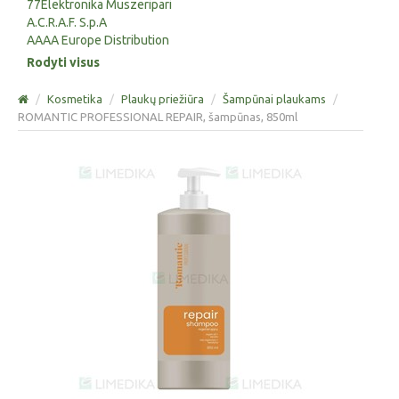
77Elektronika Muszeripari
A.C.R.A.F. S.p.A
AAAA Europe Distribution
Rodyti visus
/
Kosmetika
/
Plaukų priežiūra
/
Šampūnai plaukams
/
ROMANTIC PROFESSIONAL REPAIR, šampūnas, 850ml