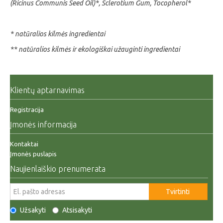
(Ricinus Communis Seed Oil)*, Sclerotium Gum, Tocopherol*
* natūralios kilmės ingredientai
** natūralios kilmės ir ekologiškai užauginti ingredientai
Klientų aptarnavimas
Registracija
Įmonės informacija
Kontaktai
Įmonės puslapis
Naujienlaiškio prenumerata
Tvirtinti
Užsakyti
Atsisakyti