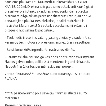
sausiems plaukams su taukmedžiu ir keramidais SUBLIME
KARITE, 200ml. Drėkinanti ir glotnumo suteikianti kaukė giliai
prasiskverbia į plaukų skaidulas, neapsunkindama plaukų.
Matomam ir ilgalaikiam profesionaliam rezultatui: jau po 1-o
panaudojimo plaukai nesielektrina, idealiai sudrėkinti ir
nesivelia. Maloni tekstūra suteikia plaukams minkštumo ir
blizgesio nuo šaknų iki pat galiukų.
- Taukmedis ir eterinis yalang-yalang aliejus yra suderinti su
keramidų technologija profesionaliai priežiūrai ir rezultatui.
- Be silikono. 96% ingredientų natūralios kilmės.
- Patarimas labai sausos galvos odos priežiūrai: paskirstyti ant
šlapios galvos odos, palikti 2-3 minutėms ir gerai išskalauti.
Naudoti 1 ar 2 kartus per mėnesį, pagal poreikį.
72H DRĖKINIMAS*** - MAŽINA ELEKTRINIMĄSI - STIPRESNI
PLAUKAI
*** % pasitenkinimo po 3 savaičių. Tyrimas atliktas su 75
moterimis.
Pagaminta:
Prancūzijoje.