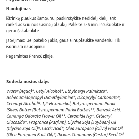
Naudojimas
ištrinkę plaukus šampūnu, paskirstykite nedidelį kiekį ant
rankšluosčiu nusausintų plaukų. Palikite 2-5 min. Iššukuokite ir
gerai išskalaukite.
Įspėjimas: Jei pateko į akis, gausiai nuplaukite vandeniu. Tik
išoriniam naudojimui.
Pagamintas Prancūzijoje.
Sudedamosios dalys
Water (Aqua)*, Cetyl Alcohol*, Ethylhexyl Palmitate*,
Behenamidopropyl Dimethylamine*, Dicaprylyl Carbonate*,
Cetearyl Alcohol*, 1,2-Hexanediol, Butyrospermum Parkii
(Shea) Butter (Butyrospermum Parkii Butter)**, Benzoic Acid,
Cananga Odorata Flower Oil**, Ceramide Ng*, Cetearyl
Glucoside*, Fragrance (Parfum), Glycine Soja (Soybean) Oil
(Glycine Soja Oil)*, Lactic Acid*, Olea Europaea (Olive) Fruit Oil
(Olea Europaea Fruit Oil)*, Ricinus Communis (Castor) Seed Oil