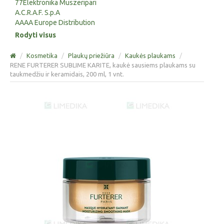
77Elektronika Muszeripari
A.C.R.A.F. S.p.A
AAAA Europe Distribution
Rodyti visus
/
Kosmetika
/
Plaukų priežiūra
/
Kaukės plaukams
/
RENE FURTERER SUBLIME KARITE, kaukė sausiems plaukams su
taukmedžiu ir keramidais, 200 ml, 1 vnt.