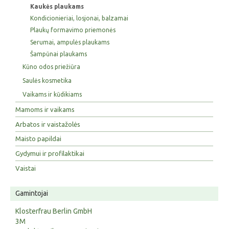
Kaukės plaukams
Kondicionieriai, losjonai, balzamai
Plaukų formavimo priemonės
Serumai, ampulės plaukams
Šampūnai plaukams
Kūno odos priežiūra
Saulės kosmetika
Vaikams ir kūdikiams
Mamoms ir vaikams
Arbatos ir vaistažolės
Maisto papildai
Gydymui ir profilaktikai
Vaistai
Gamintojai
Klosterfrau Berlin GmbH
3M