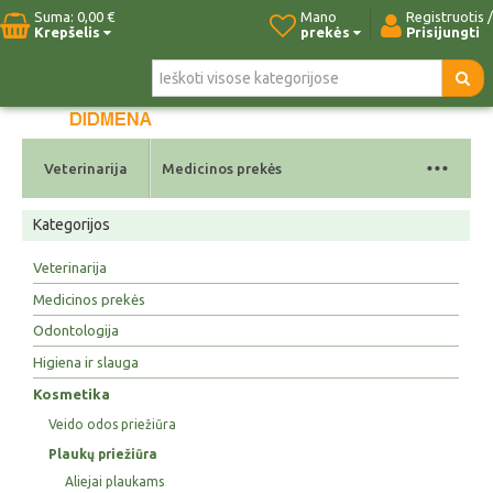
Suma:
0,00 €
Mano
Registruotis /
Krepšelis
prekės
Prisijungti
Pradžia
Naujos prekės
Paieška
Kontaktai
...
Veterinarija
Medicinos prekės
Kategorijos
Veterinarija
Medicinos prekės
Odontologija
Higiena ir slauga
Kosmetika
Veido odos priežiūra
Plaukų priežiūra
Aliejai plaukams