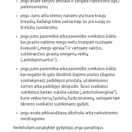
jeigu esate senyvo amžiaus ir sergate Parkinsono liga /
parkinsonizmu;
jeigu Jums arba šeimos nariams yra buvę kraujo
krešulių, kadangi tokie vaistai kaip šis yra susiję su
krešulių susidarymu;
jeigu jums pasireiškia arba pasireiškė sveikatos būklė,
kai įprasto naktinio miego metu trumpam nustojate
kvėpuoti („miego apnėja“) ir vartojate vaistus,
sulėtinančius įprastą smegenų veiklą
(„antidepresantus“);
jeigu jums pasireiškia arba pasireiškė sveikatos būklė,
kai negalite iki galo ištuštinti šlapimo pūslės (šlapimo
susilaikymas), padidėjusi prostata, užsikimšusios
žarnos arba padidėjęs akispūdis. Šiuos sveikatos
sutrikimus kartais sukelia vaistai („anticholinerginiai“),
kurie veikia nervų ląstelių funkcionavimą, vartojami tam
tikriems sveikatos sutrikimams gydyti;
jeigu esate piktnaudžiavę alkoholiu arba narkotinėmis
medžiagomis.
Nedelsdami pasakykite gydytojui, jeigu pavartojus