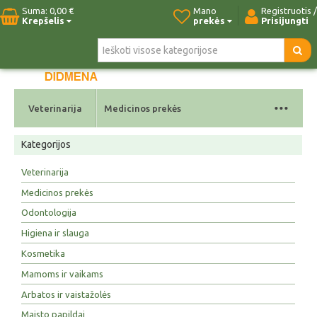
Suma:
0,00 €
Mano
Registruotis /
Krepšelis
prekės
Prisijungti
Pradžia
Naujos prekės
Paieška
Kontaktai
...
Veterinarija
Medicinos prekės
Kategorijos
Veterinarija
Medicinos prekės
Odontologija
Higiena ir slauga
Kosmetika
Mamoms ir vaikams
Arbatos ir vaistažolės
Maisto papildai