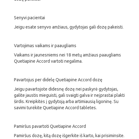
Senyvi pacientai
Jeigu esate senyvo amžiaus, gydytojas gali dozę pakeisti.
Vartojimas vaikams ir paaugliams
Vaikams ir jaunesniems nei 18 metų amžiaus paaugliams
Quetiapine Accord vartoti negalima.
Pavartojus per didelę Quetiapine Accord dozę
Jeigu pavartojote didesnę dozę nei paskyrė gydytojas,
galite jaustis mieguisti, gali svaigti galva ir neįprastai plakti
širdis. Kreipkitės į gydytoją arba artimiausią ligoninę. Su
savimi turėkite Quetiapine Accord tabletes.
Pamiršus pavartoti Quetiapine Accord
Pamiršus dozę, kitą dozę išgerkite iš karto, kai prisiminsite.