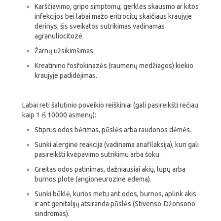
Karščiavimo, gripo simptomų, gerklės skausmo ar kitos
infekcijos bei labai mažo eritrocitų skaičiaus kraujyje
derinys; šis sveikatos sutrikimas vadinamas
agranuliocitozė.
Žarnų užsikimšimas.
Kreatinino fosfokinazės (raumenų medžiagos) kiekio
kraujyje padidėjimas.
Labai reti šalutinio poveikio reiškiniai (gali pasireikšti rečiau
kaip 1 iš 10000 asmenų):
Stiprus odos bėrimas, pūslės arba raudonos dėmės.
Sunki alerginė reakcija (vadinama anafilaksija), kuri gali
pasireikšti kvėpavimo sutrikimu arba šoku.
Greitas odos patinimas, dažniausiai akių, lūpų arba
burnos plote (angioneurozinė edema).
Sunki būklė, kurios metu ant odos, burnos, aplink akis
ir ant genitalijų atsiranda pūslės (Stivenso-Džonsono
sindromas).