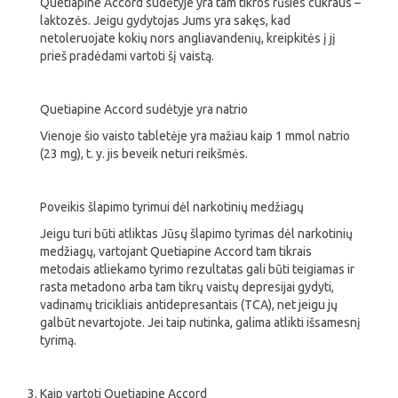
Quetiapine Accord sudėtyje yra tam tikros rūšies cukraus –
laktozės. Jeigu gydytojas Jums yra sakęs, kad
netoleruojate kokių nors angliavandenių, kreipkitės į jį
prieš pradėdami vartoti šį vaistą.
Quetiapine Accord sudėtyje yra natrio
Vienoje šio vaisto tabletėje yra mažiau kaip 1 mmol natrio
(23 mg), t. y. jis beveik neturi reikšmės.
Poveikis šlapimo tyrimui dėl narkotinių medžiagų
Jeigu turi būti atliktas Jūsų šlapimo tyrimas dėl narkotinių
medžiagų, vartojant Quetiapine Accord tam tikrais
metodais atliekamo tyrimo rezultatas gali būti teigiamas ir
rasta metadono arba tam tikrų vaistų depresijai gydyti,
vadinamų tricikliais antidepresantais (TCA), net jeigu jų
galbūt nevartojote. Jei taip nutinka, galima atlikti išsamesnį
tyrimą.
Kaip vartoti Quetiapine Accord