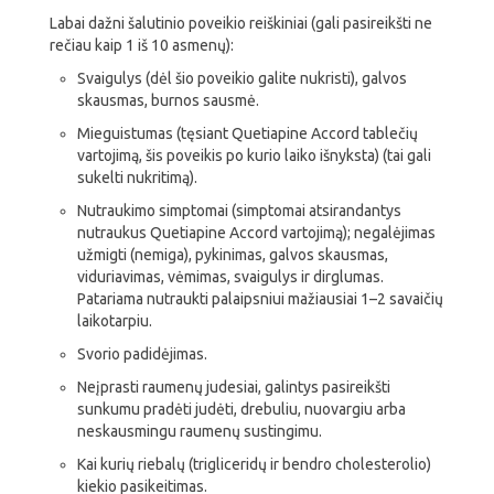
Labai dažni šalutinio poveikio reiškiniai (gali pasireikšti ne
rečiau kaip 1 iš 10 asmenų):
Svaigulys (dėl šio poveikio galite nukristi), galvos
skausmas, burnos sausmė.
Mieguistumas (tęsiant Quetiapine Accord tablečių
vartojimą, šis poveikis po kurio laiko išnyksta) (tai gali
sukelti nukritimą).
Nutraukimo simptomai (simptomai atsirandantys
nutraukus Quetiapine Accord vartojimą); negalėjimas
užmigti (nemiga), pykinimas, galvos skausmas,
viduriavimas, vėmimas, svaigulys ir dirglumas.
Patariama nutraukti palaipsniui mažiausiai 1–2 savaičių
laikotarpiu.
Svorio padidėjimas.
Neįprasti raumenų judesiai, galintys pasireikšti
sunkumu pradėti judėti, drebuliu, nuovargiu arba
neskausmingu raumenų sustingimu.
Kai kurių riebalų (trigliceridų ir bendro cholesterolio)
kiekio pasikeitimas.