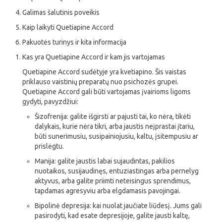
Galimas šalutinis poveikis
Kaip laikyti Quetiapine Accord
Pakuotės turinys ir kita informacija
Kas yra Quetiapine Accord ir kam jis vartojamas
Quetiapine Accord sudėtyje yra kvetiapino. Šis vaistas
priklauso vaistinių preparatų nuo psichozės grupei.
Quetiapine Accord gali būti vartojamas įvairioms ligoms
gydyti, pavyzdžiui:
Šizofrenija: galite išgirsti ar pajusti tai, ko nėra, tikėti
dalykais, kurie nėra tikri, arba jaustis neįprastai įtariu,
būti sunerimusiu, susipainiojusiu, kaltu, įsitempusiu ar
prislėgtu.
Manija: galite jaustis labai sujaudintas, pakilios
nuotaikos, susijaudinęs, entuziastingas arba pernelyg
aktyvus, arba galite priimti neteisingus sprendimus,
tapdamas agresyviu arba elgdamasis pavojingai.
Bipolinė depresija: kai nuolat jaučiate liūdesį. Jums gali
pasirodyti, kad esate depresijoje, galite jausti kaltę,