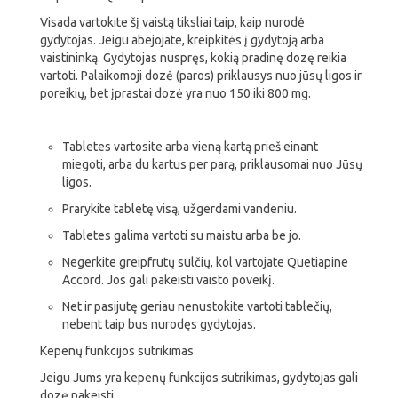
Visada vartokite šį vaistą tiksliai taip, kaip nurodė
gydytojas. Jeigu abejojate, kreipkitės į gydytoją arba
vaistininką. Gydytojas nuspręs, kokią pradinę dozę reikia
vartoti. Palaikomoji dozė (paros) priklausys nuo jūsų ligos ir
poreikių, bet įprastai dozė yra nuo 150 iki 800 mg.
Tabletes vartosite arba vieną kartą prieš einant
miegoti, arba du kartus per parą, priklausomai nuo Jūsų
ligos.
Prarykite tabletę visą, užgerdami vandeniu.
Tabletes galima vartoti su maistu arba be jo.
Negerkite greipfrutų sulčių, kol vartojate Quetiapine
Accord. Jos gali pakeisti vaisto poveikį.
Net ir pasijutę geriau nenustokite vartoti tablečių,
nebent taip bus nurodęs gydytojas.
Kepenų funkcijos sutrikimas
Jeigu Jums yra kepenų funkcijos sutrikimas, gydytojas gali
dozę pakeisti.