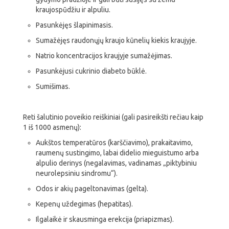
kraujospūdžiu ir alpuliu.
Pasunkėjęs šlapinimasis.
Sumažėjęs raudonųjų kraujo kūnelių kiekis kraujyje.
Natrio koncentracijos kraujyje sumažėjimas.
Pasunkėjusi cukrinio diabeto būklė.
Sumišimas.
Reti šalutinio poveikio reiškiniai (gali pasireikšti rečiau kaip
1 iš 1000 asmenų):
Aukštos temperatūros (karščiavimo), prakaitavimo,
raumenų sustingimo, labai didelio mieguistumo arba
alpulio derinys (negalavimas, vadinamas „piktybiniu
neurolepsiniu sindromu“).
Odos ir akių pageltonavimas (gelta).
Kepenų uždegimas (hepatitas).
Ilgalaikė ir skausminga erekcija (priapizmas).