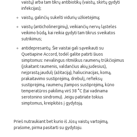
vaistų) arba tam tikrų antibiotikų (vaistų, skirtų gydyti
infekcijas);
vaistų, galinčių sukelti vidurių užkietėjimą;
vaistų (anticholinerginių), veikiančių nervų ląstelės
veikimo būdą, kai reikia gydyti tam tikrus sveikatos
sutrikimus;
antidepresantų. Šie vaistai gali sąveikauti su
Quetiapine Accord, todėl galite patirti šiuos
simptomus: nevalingus ritmiškus raumenų trūkčiojimus
(įskaitant raumenis, valdančius akių judesius),
neįprastą jaudulį (ažitaciją), haliucinacijas, komą,
prakaitavimo sustiprėjimą, drebulį, refleksų
sustiprėjimą, raumenų įtampos sustiprėjimą, kūno
temperatūros pakilimą virš 38 °C (tai vadinama
serotonino sindromu). Jeigu patiriate tokius
simptomus, kreipkitės į gydytoją.
Prieš nutraukiant bet kurio iš Jūsų vaistų vartojimą,
prašome, pirma pasitarti su gydytoju.