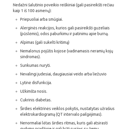
Nedažni šalutinio poveikio reiškiniai (gali pasireikšti rečiau
kaip 1 iš 100 asmenų):
Priepuoliai arba smūgiai.
Alerginės reakcijos, kurios gali pasireikšti guzeliais
(pūslėmis), odos paburkimu ir patinimu apie burną.
Alpimas (gali sukelti kritimą)
Nemalonus pojūtis kojose (vadinamasis neramių kojų
sindromas).
Sunkumas nuryti.
Nevalingi judesiai, daugiausiai veido arba liežuvio
Lytinė disfunkcija.
Užkimšta nosis.
Cukrinis diabetas.
Širdies elektrinės veiklos pokytis, nustatytas užrašius
elektrokardiogramą (QT intervalo pailgėjimas).
Nenormaliai lėtas širdies ritmas, kuris gali atsirasti
gydymo pradžioje ir gali būti susijęs su žemu