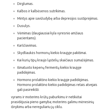
Dirglumas.
Kalbos ir kalbėsenos sutrikimas.
Mintys apie savižudybę arba depresijos sustiprėjimas.
Dusulys.
Vėmimas (daugiausiai kyla vyresnio amžiaus
pacientams).
Karščiavimas.
Skydliaukės hormonų kiekio kraujyje pakitimai.
Kai kurių tipų kraujo ląstelių skaičiaus sumažėjimas.
Išmatuoto kepenų fermentų kiekio kraujyje
padidėjimas.
Hormono prolaktino kiekio kraujyje padidėjimas.
Hormono prolaktino kiekio padidėjimas retais atvejais
gali pasireikšti:
vyrams ir moterims krūtų paburkimu ir netikėtai
prasidėjusia pieno gamyba; moterims galimu mėnesinių
išnykimu arba nereguliariu jų ciklu.