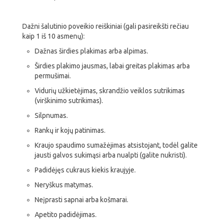
Dažni šalutinio poveikio reiškiniai (gali pasireikšti rečiau
kaip 1 iš 10 asmenų):
Dažnas širdies plakimas arba alpimas.
Širdies plakimo jausmas, labai greitas plakimas arba
permušimai.
Vidurių užkietėjimas, skrandžio veiklos sutrikimas
(virškinimo sutrikimas).
Silpnumas.
Rankų ir kojų patinimas.
Kraujo spaudimo sumažėjimas atsistojant, todėl galite
jausti galvos sukimąsi arba nualpti (galite nukristi).
Padidėjęs cukraus kiekis kraujyje.
Neryškus matymas.
Neįprasti sapnai arba košmarai.
Apetito padidėjimas.