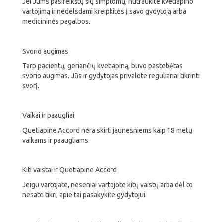
Jei Jums pasireikštų šių simptomų, nutraukite kvetiapino
vartojimą ir nedelsdami kreipkitės į savo gydytoją arba
medicininės pagalbos.
Svorio augimas
Tarp pacientų, geriančių kvetiapiną, buvo pastebėtas
svorio augimas. Jūs ir gydytojas privalote reguliariai tikrinti
svorį.
Vaikai ir paaugliai
Quetiapine Accord nėra skirti jaunesniems kaip 18 metų
vaikams ir paaugliams.
Kiti vaistai ir Quetiapine Accord
Jeigu vartojate, neseniai vartojote kitų vaistų arba dėl to
nesate tikri, apie tai pasakykite gydytojui.