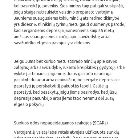
kol pasireikš jų poveikis. Šios mintys taip pat gali sustiprėti,
jeigu staiga nutraukiate vaistinio preparato vartojimą.
Jauniems suaugusiems tokių minčių atsiradimo tikimybė
yra didesnė. Klinikinių tyrimų metu gauti duomenys parodė,
kad sergantiems depresija jaunesniems kaip 25 metų
amžiaus suaugusiems minčių apie savižudybę arba
savižudiško elgesio pavojus yra didesnis.
Jeigu Jums bet kuriuo metu atsirado minčių apie savęs
žalojimą arba savižudybę, iš karto kreipkitės į gydytoją arba
vykite į artimiausią ligoninę. Jums gali būti naudinga
pasakyti draugui arba giminaičiui, jog sergate depresija ir
paprašyti jų perskaityti šį pakuotės lapelį. Galite jų
paprašyti, kad pasakytų, jeigu jiems pasirodys, kad jūsų
depresija pasunkėjo arba jiems tapo neramu dėl Jūsų
elgesio pokyčių.
Sunkios odos nepageidaujamos reakcijos (SCARs)
Vartojant šį vaistą labai retais atvejais užfiksuota sunkių