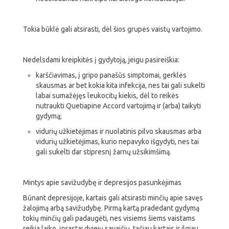
Tokia būklė gali atsirasti, dėl šios grupės vaistų vartojimo.
Nedelsdami kreipkitės į gydytoją, jeigu pasireiškia:
karščiavimas, į gripo panašūs simptomai, gerklės
skausmas ar bet kokia kita infekcija, nes tai gali sukelti
labai sumažėjęs leukocitų kiekis, dėl to reikės
nutraukti Quetiapine Accord vartojimą ir (arba) taikyti
gydymą;
vidurių užkietėjimas ir nuolatinis pilvo skausmas arba
vidurių užkietėjimas, kurio nepavyko išgydyti, nes tai
gali sukelti dar stipresnį žarnų užsikimšimą.
Mintys apie savižudybę ir depresijos pasunkėjimas
Būnant depresijoje, kartais gali atsirasti minčių apie savęs
žalojimą arbą savižudybę. Pirmą kartą pradedant gydymą
tokių minčių gali padaugėti, nes visiems šiems vaistams
reikia laiko, įprastai dviejų savaičių, tačiau kartais ir ilgiau,