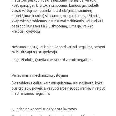
metu (per paskutinius tris nėštumo mėnesius) vartojo
kvetiapiną, gali kilti tokie simptomai, kuriuos gali sukelti
vaisto vartojimo nutraukimas: drebėjimas, raumenų
sukietėjimas ir (arba) silpnumas, mieguistumas, ažitacija,
kvėpavimo problemos ir sunkumai maitinantis. Jei kūdikiui
pasirodo kuris nors iš šių simptomų, jums gali reikėti
kreiptis į gydytoją.
Nėštumo metu Quetiapine Accord vartoti negalima, nebent
tai būsite aptarę su gydytoju.
Jeigu žindote, Quetiapine Accord vartoti negalima.
Vairavimas ir mechanizmų valdymas
Šios tabletės gali sukelti mieguistumą. Kol nežinote, koks
bus tablečių poveikis, vairuoti arba naudoti įrankių ir valdyti
mechanizmus negalima.
Quetiapine Accord sudėtyje yra laktozės