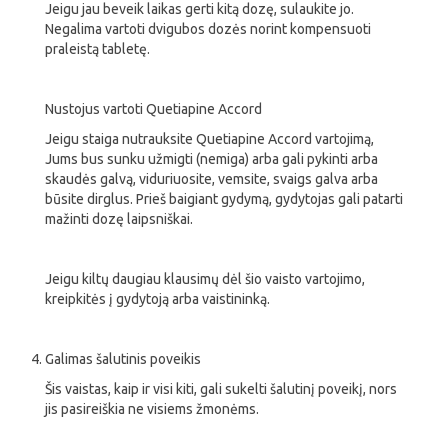
Jeigu jau beveik laikas gerti kitą dozę, sulaukite jo.
Negalima vartoti dvigubos dozės norint kompensuoti
praleistą tabletę.
Nustojus vartoti Quetiapine Accord
Jeigu staiga nutrauksite Quetiapine Accord vartojimą,
Jums bus sunku užmigti (nemiga) arba gali pykinti arba
skaudės galvą, viduriuosite, vemsite, svaigs galva arba
būsite dirglus. Prieš baigiant gydymą, gydytojas gali patarti
mažinti dozę laipsniškai.
Jeigu kiltų daugiau klausimų dėl šio vaisto vartojimo,
kreipkitės į gydytoją arba vaistininką.
Galimas šalutinis poveikis
Šis vaistas, kaip ir visi kiti, gali sukelti šalutinį poveikį, nors
jis pasireiškia ne visiems žmonėms.