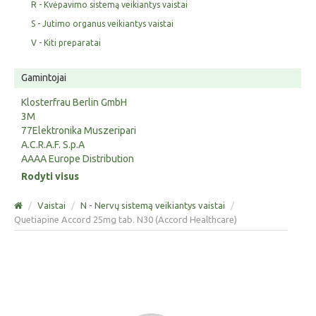
R - Kvėpavimo sistemą veikiantys vaistai
S - Jutimo organus veikiantys vaistai
V - Kiti preparatai
Gamintojai
Klosterfrau Berlin GmbH
3M
77Elektronika Muszeripari
A.C.R.A.F. S.p.A
AAAA Europe Distribution
Rodyti visus
/
Vaistai
/
N - Nervų sistemą veikiantys vaistai
/
Quetiapine Accord 25mg tab. N30 (Accord Healthcare)