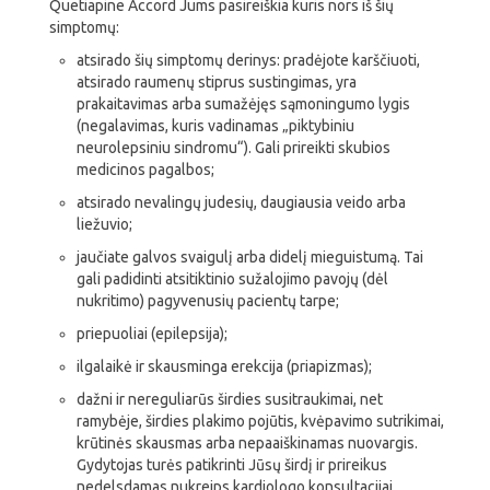
Quetiapine Accord Jums pasireiškia kuris nors iš šių
simptomų:
atsirado šių simptomų derinys: pradėjote karščiuoti,
atsirado raumenų stiprus sustingimas, yra
prakaitavimas arba sumažėjęs sąmoningumo lygis
(negalavimas, kuris vadinamas „piktybiniu
neurolepsiniu sindromu“). Gali prireikti skubios
medicinos pagalbos;
atsirado nevalingų judesių, daugiausia veido arba
liežuvio;
jaučiate galvos svaigulį arba didelį mieguistumą. Tai
gali padidinti atsitiktinio sužalojimo pavojų (dėl
nukritimo) pagyvenusių pacientų tarpe;
priepuoliai (epilepsija);
ilgalaikė ir skausminga erekcija (priapizmas);
dažni ir nereguliarūs širdies susitraukimai, net
ramybėje, širdies plakimo pojūtis, kvėpavimo sutrikimai,
krūtinės skausmas arba nepaaiškinamas nuovargis.
Gydytojas turės patikrinti Jūsų širdį ir prireikus
nedelsdamas nukreips kardiologo konsultacijai.