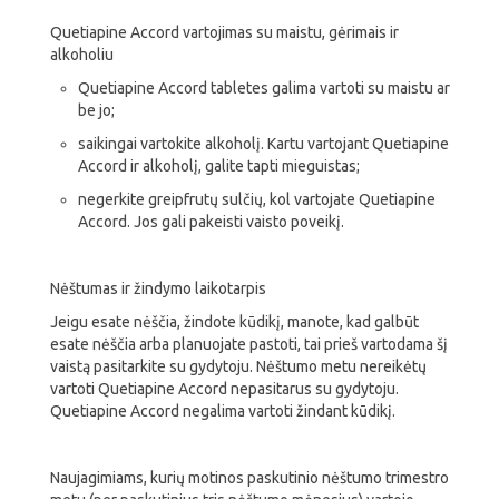
Quetiapine Accord vartojimas su maistu, gėrimais ir
alkoholiu
Quetiapine Accord tabletes galima vartoti su maistu ar
be jo;
saikingai vartokite alkoholį. Kartu vartojant Quetiapine
Accord ir alkoholį, galite tapti mieguistas;
negerkite greipfrutų sulčių, kol vartojate Quetiapine
Accord. Jos gali pakeisti vaisto poveikį.
Nėštumas ir žindymo laikotarpis
Jeigu esate nėščia, žindote kūdikį, manote, kad galbūt
esate nėščia arba planuojate pastoti, tai prieš vartodama šį
vaistą pasitarkite su gydytoju. Nėštumo metu nereikėtų
vartoti Quetiapine Accord nepasitarus su gydytoju.
Quetiapine Accord negalima vartoti žindant kūdikį.
Naujagimiams, kurių motinos paskutinio nėštumo trimestro