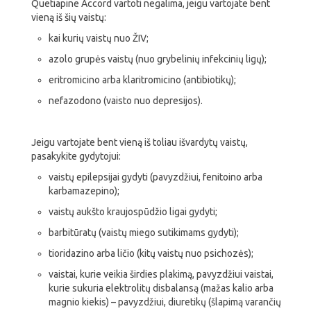
Quetiapine Accord vartoti negalima, jeigu vartojate bent
vieną iš šių vaistų:
kai kurių vaistų nuo ŽIV;
azolo grupės vaistų (nuo grybelinių infekcinių ligų);
eritromicino arba klaritromicino (antibiotikų);
nefazodono (vaisto nuo depresijos).
Jeigu vartojate bent vieną iš toliau išvardytų vaistų,
pasakykite gydytojui:
vaistų epilepsijai gydyti (pavyzdžiui, fenitoino arba
karbamazepino);
vaistų aukšto kraujospūdžio ligai gydyti;
barbitūratų (vaistų miego sutikimams gydyti);
tioridazino arba ličio (kitų vaistų nuo psichozės);
vaistai, kurie veikia širdies plakimą, pavyzdžiui vaistai,
kurie sukuria elektrolitų disbalansą (mažas kalio arba
magnio kiekis) – pavyzdžiui, diuretikų (šlapimą varančių