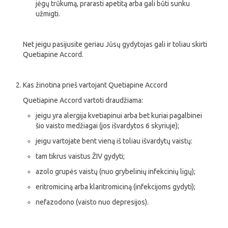
jėgų trūkumą, prarasti apetitą arba gali būti sunku
užmigti.
Net jeigu pasijusite geriau Jūsų gydytojas gali ir toliau skirti
Quetiapine Accord.
Kas žinotina prieš vartojant Quetiapine Accord
Quetiapine Accord vartoti draudžiama:
jeigu yra alergija kvetiapinui arba bet kuriai pagalbinei
šio vaisto medžiagai (jos išvardytos 6 skyriuje);
jeigu vartojate bent vieną iš toliau išvardytų vaistų:
tam tikrus vaistus ŽIV gydyti;
azolo grupės vaistų (nuo grybelinių infekcinių ligų);
eritromiciną arba klaritromiciną (infekcijoms gydyti);
nefazodono (vaisto nuo depresijos).