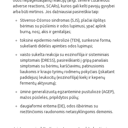
odos nepageidaujamų reakcijų (angl. severe cutaneous
adverse reactions, SCARs), kurios gali kelti pavojų gyvybei
arba būti mirtinos. Jos dažniausiai pasireiškia taip:
Stivenso-Džonso sindromas (SJS), plačiai išplitęs
bėrimas su pūslėmis ir odos lupimusi, ypač aplink
burną, nosį, akis ir genitalijas;
toksinė epidermio nekrolizė (TEN), sunkesnė forma,
sukelianti didelės apimties odos lupimąsi;
vaisto sukelta reakcija su eozinofilija ir sisteminiais
simptomais (DRESS), pasireiškianti į gripą panašiais
simptomais su bėrimu, karščiavimu, patinusiomis
liaukomis ir kraujo tyrimų rodmenų pokyčiais (įskaitant
padidėjusį leukocitų (eozinofilija) kiekį ir kepenų
fermentų aktyvumą);
ūminė generalizuotą egzanteminė pustuliozė (AGEP),
mažos pūslelės, pripildytos pūlių;
daugiaformė eritema (DE), odos išbėrimas su
niežtinčiomis raudonomis netaisyklingomis dėmėmis.