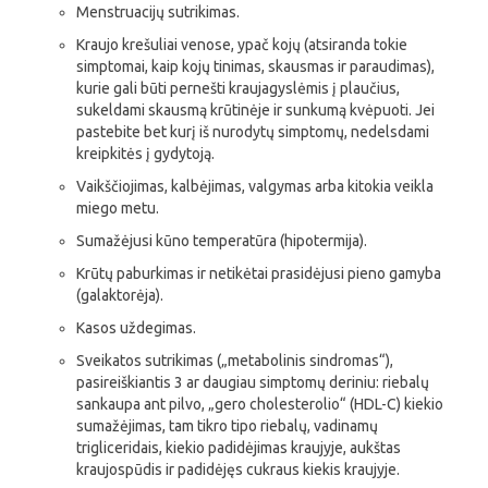
Menstruacijų sutrikimas.
Kraujo krešuliai venose, ypač kojų (atsiranda tokie
simptomai, kaip kojų tinimas, skausmas ir paraudimas),
kurie gali būti pernešti kraujagyslėmis į plaučius,
sukeldami skausmą krūtinėje ir sunkumą kvėpuoti. Jei
pastebite bet kurį iš nurodytų simptomų, nedelsdami
kreipkitės į gydytoją.
Vaikščiojimas, kalbėjimas, valgymas arba kitokia veikla
miego metu.
Sumažėjusi kūno temperatūra (hipotermija).
Krūtų paburkimas ir netikėtai prasidėjusi pieno gamyba
(galaktorėja).
Kasos uždegimas.
Sveikatos sutrikimas („metabolinis sindromas“),
pasireiškiantis 3 ar daugiau simptomų deriniu: riebalų
sankaupa ant pilvo, „gero cholesterolio“ (HDL-C) kiekio
sumažėjimas, tam tikro tipo riebalų, vadinamų
trigliceridais, kiekio padidėjimas kraujyje, aukštas
kraujospūdis ir padidėjęs cukraus kiekis kraujyje.