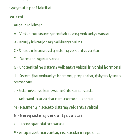
Gydymui ir profilaktikai
Vaistai
Augalinės kilmės
A - Virškinimo sistemą ir metabolizmą veikiantys vaistai
B - Kraują ir kraujodarą veikiantys vaistai
C - Širdies ir kraujagyslių sistemą veikiantys vaistai
D - Dermatologiniai vaistai
G - Urogenitalinę sistemą veikiantys vaistai ir lytiniai hormonai
H - Sistemiškai veikiantys hormonų preparatai, išskyrus lytinius
hormonus
J - Sistemiškai veikiantys priešinfekciniai vaistai
L - Antinavikiniai vaistai ir imunomoduliatoriai
M - Raumenų ir skeleto sistemą veikiantys vaistai
N - Nervų sistemą veikiantys vaistai
O - Homeopatiniai preparatai
P - Antiparazitiniai vaistai, insekticidai ir repelentai