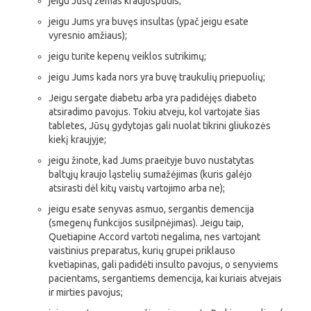
jeigu Jūsų žemas kraujospūdis;
jeigu Jums yra buvęs insultas (ypač jeigu esate
vyresnio amžiaus);
jeigu turite kepenų veiklos sutrikimų;
jeigu Jums kada nors yra buvę traukulių priepuolių;
Jeigu sergate diabetu arba yra padidėjęs diabeto
atsiradimo pavojus. Tokiu atveju, kol vartojate šias
tabletes, Jūsų gydytojas gali nuolat tikrini gliukozės
kiekį kraujyje;
jeigu žinote, kad Jums praeityje buvo nustatytas
baltųjų kraujo ląstelių sumažėjimas (kuris galėjo
atsirasti dėl kitų vaistų vartojimo arba ne);
jeigu esate senyvas asmuo, sergantis demencija
(smegenų funkcijos susilpnėjimas). Jeigu taip,
Quetiapine Accord vartoti negalima, nes vartojant
vaistinius preparatus, kurių grupei priklauso
kvetiapinas, gali padidėti insulto pavojus, o senyviems
pacientams, sergantiems demencija, kai kuriais atvejais
ir mirties pavojus;