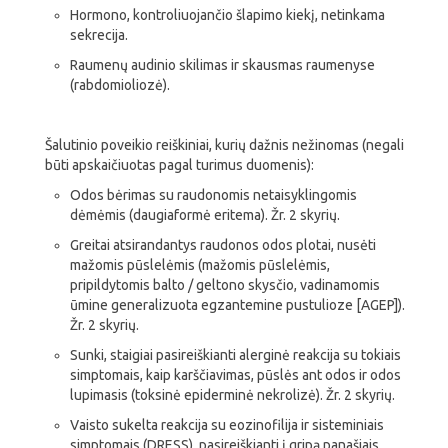
Hormono, kontroliuojančio šlapimo kiekį, netinkama
sekrecija.
Raumenų audinio skilimas ir skausmas raumenyse
(rabdomioliozė).
Šalutinio poveikio reiškiniai, kurių dažnis nežinomas (negali
būti apskaičiuotas pagal turimus duomenis):
Odos bėrimas su raudonomis netaisyklingomis
dėmėmis (daugiaformė eritema). Žr. 2 skyrių.
Greitai atsirandantys raudonos odos plotai, nusėti
mažomis pūslelėmis (mažomis pūslelėmis,
pripildytomis balto / geltono skysčio, vadinamomis
ūmine generalizuota egzantemine pustulioze [AGEP]).
Žr. 2 skyrių.
Sunki, staigiai pasireiškianti alerginė reakcija su tokiais
simptomais, kaip karščiavimas, pūslės ant odos ir odos
lupimasis (toksinė epiderminė nekrolizė). Žr. 2 skyrių.
Vaisto sukelta reakcija su eozinofilija ir sisteminiais
simptomais (DRESS), pasireiškianti į gripą panašiais