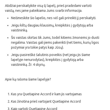
Atidžiai perskaitykite visą šį lapelį, prieš pradėdami vartoti
vaistą, nes jame pateikiama Jums svarbi informacija.
Neišmeskite šio lapelio, nes vėl gali prireikti jį perskaityti.
Jeigu kiltų daugiau klausimų, kreipkitės į gydytoją arba
vaistininką.
Šis vaistas skirtas tik Jums, todėl kitiems žmonėms jo duoti
negalima. Vaistas gali jiems pakenkti (net tiems, kurių ligos
požymiai yra tokie patys kaip Jūsų).
Jeigu pasireiškė šalutinis poveikis (net jeigu jis šiame
lapelyje nenurodytas), kreipkitės į gydytoją arba
vaistininką. Žr. 4 skyrių.
Apie ką rašoma šiame lapelyje?
Kas yra Quetiapine Accord ir kam jis vartojamas
Kas žinotina prieš vartojant Quetiapine Accord
Kaip vartoti Quetiapine Accord