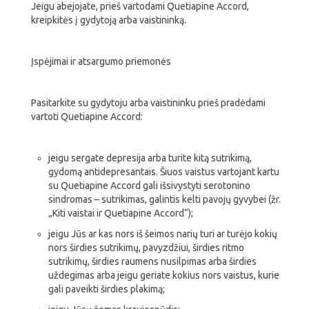
Jeigu abejojate, prieš vartodami Quetiapine Accord,
kreipkitės į gydytoją arba vaistininką.
Įspėjimai ir atsargumo priemonės
Pasitarkite su gydytoju arba vaistininku prieš pradėdami
vartoti Quetiapine Accord:
jeigu sergate depresija arba turite kitą sutrikimą,
gydomą antidepresantais. Šiuos vaistus vartojant kartu
su Quetiapine Accord gali išsivystyti serotonino
sindromas – sutrikimas, galintis kelti pavojų gyvybei (žr.
„Kiti vaistai ir Quetiapine Accord“);
jeigu Jūs ar kas nors iš šeimos narių turi ar turėjo kokių
nors širdies sutrikimų, pavyzdžiui, širdies ritmo
sutrikimų, širdies raumens nusilpimas arba širdies
uždegimas arba jeigu geriate kokius nors vaistus, kurie
gali paveikti širdies plakimą;