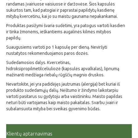
randamas įvairiuose vaisiuose ir daržovėse. Šios kapsulės
sukurtos tam, kad patogiai ir paprastai papildytų kasdienę
mitybą kvercetinu, kai jo su maistu gaunama nepakankamai.
Produktas pasižymi švaria sudėtimi, yra patogus vartoti kasdien
ir tinka žmonėms, ieškantiems augalinės kilmės mitybos
papildų.
Suaugusiems vartoti po 1 kapsulę per dieną. Neviršyti
nustatytos rekomenduojamos paros dozės.
Sudedamosios dalys. Kvercetinas,
hidroksipropilmetilceliuliozė (kapsulės apvalkalas), lipnumą
mažinanti medžiaga riebalų rūgščių magnio druskos.
Nevartokite, jei yra padidėjęs jautrumas (alergija) bet kuriai iš
produkto sudedamųjų dalių. Nėštumo ir žindymo laikotarpiu
vartoti pasitarus su gydytoju arba vaistininku. Maisto papildas
neturi būti vartojamas kaip maisto pakaitalas. Svarbu įvairi ir
subalansuota mityba bei sveikas gyvenimo būdas.
Klientų aptarnavimas