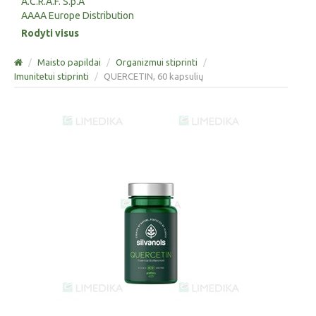
A.C.R.A.F. S.p.A
AAAA Europe Distribution
Rodyti visus
/
Maisto papildai
/
Organizmui stiprinti
/
Imunitetui stiprinti
/
QUERCETIN, 60 kapsulių