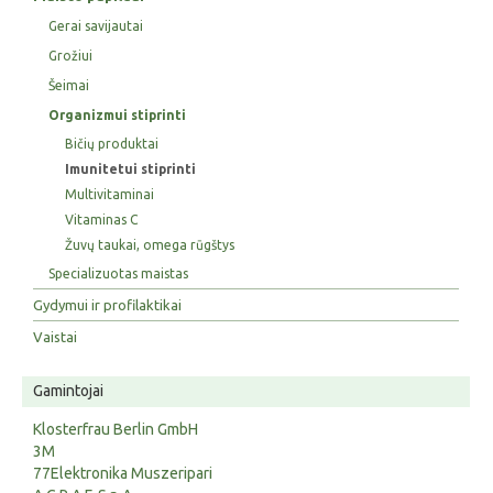
Gerai savijautai
Grožiui
Šeimai
Organizmui stiprinti
Bičių produktai
Imunitetui stiprinti
Multivitaminai
Vitaminas C
Žuvų taukai, omega rūgštys
Specializuotas maistas
Gydymui ir profilaktikai
Vaistai
Gamintojai
Klosterfrau Berlin GmbH
3M
77Elektronika Muszeripari