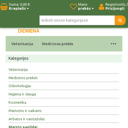
Suma:
0,00 €
Mano
Registruotis /
Krepšelis
prekės
Prisijungti
Pradžia
Naujos prekės
Paieška
Kontaktai
...
Veterinarija
Medicinos prekės
Kategorijos
Veterinarija
Medicinos prekės
Odontologija
Higiena ir slauga
Kosmetika
Mamoms ir vaikams
Arbatos ir vaistažolės
Maisto papildai